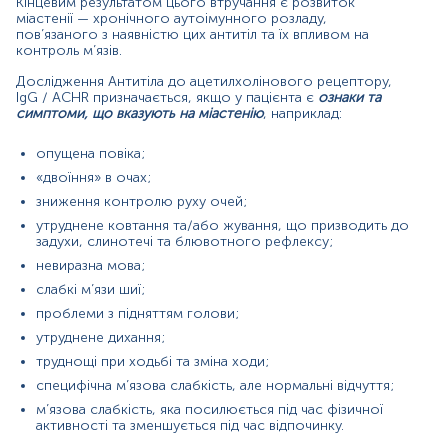
Кінцевим результатом цього втручання є розвиток
передачі антитіл до ацетилхолінового рецептору від
міастенії — хронічного аутоімунного розладу,
матері до ненародженої дитини.
пов’язаного з наявністю цих антитіл та їх впливом на
контроль м’язів.
Матеріал
Дослідження Антитіла до ацетилхолінового рецептору,
сироватка крові
IgG / ACHR призначається, якщо у пацієнта є
ознаки та
симптоми, що вказують на міастенію
, наприклад:
опущена повіка;
Зміст:
«двоїння» в очах;
зниження контролю руху очей;
Синоніми
утруднене ковтання та/або жування, що призводить до
Маркер
задухи, слинотечі та блювотного рефлексу;
Показання до призначення
невиразна мова;
Загальна характеристика
слабкі м’язи шиї;
Інтерферуючі чинники
проблеми з підняттям голови;
Інтерпретація
утруднене дихання;
труднощі при ходьбі та зміна ходи;
Синоніми
специфічна м’язова слабкість, але нормальні відчуття;
Антитіла при міастенії гравіс (MG)
м’язова слабкість, яка посилюється під час фізичної
активності та зменшується під час відпочинку.