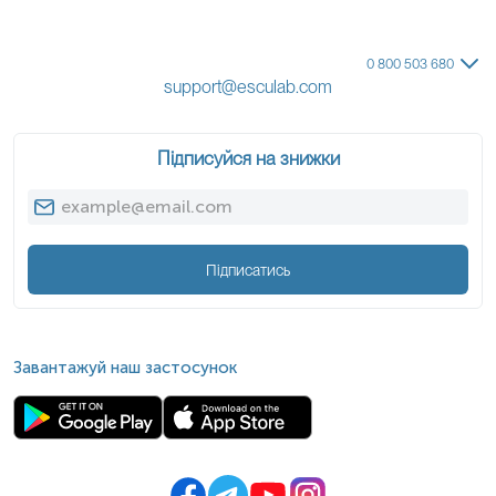
Бічний аміотрофічний склероз
0 800 503 680
Інтерпретація
support@esculab.com
Підвищені
:
Підписуйся на знижки
Міастенія;
У поодиноких випадках: дрібноклітинний рак легені,
міастенічний синдром Ламберта – Ітона, системний
червоний вовчак.
*
Одиниці вимірювання, референтні значення та діапазон
Підписатись
вимірювань можуть змінюватися у відповідності до зміни
тест-систем.
Завантажуй наш застосунок
Вранці натщесерце або через 4-5 годин після
останнього вживання їжі з 8 до 11 години.
Незадовго до взяття крові випити 1-2 склянки