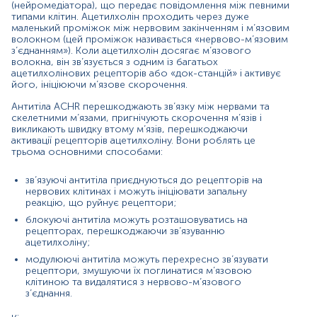
(нейромедіатора), що передає повідомлення між певними
рецептору, IgG / ACHR призначається, якщо у пацієнта
типами клітин. Ацетилхолін проходить через дуже
є
ознаки та симптоми, що вказують на міастенію
,
маленький проміжок між нервовим закінченням і м’язовим
наприклад:
волокном (цей проміжок називається «нервово-м’язовим
з’єднанням»). Коли ацетилхолін досягає м’язового
опущена повіка;
волокна, він зв’язується з одним із багатьох
«двоїння» в очах;
ацетилхолінових рецепторів або «док-станцій» і активує
зниження контролю руху очей;
його, ініціюючи м’язове скорочення.
утруднене ковтання та/або жування, що
Антитіла ACHR перешкоджають зв’язку між нервами та
призводить до задухи, слинотечі та блювотного
скелетними м’язами, пригнічують скорочення м’язів і
рефлексу;
викликають швидку втому м’язів, перешкоджаючи
невиразна мова;
активації рецепторів ацетилхоліну. Вони роблять це
слабкі м’язи шиї;
трьома основними способами:
проблеми з підняттям голови;
утруднене дихання;
зв’язуючі антитіла приєднуються до рецепторів на
труднощі при ходьбі та зміна ходи;
нервових клітинах і можуть ініціювати запальну
специфічна м’язова слабкість, але нормальні
реакцію, що руйнує рецептори;
відчуття;
блокуючі антитіла можуть розташовуватись на
м’язова слабкість, яка посилюється під час
рецепторах, перешкоджаючи зв’язуванню
фізичної активності та зменшується під час
ацетилхоліну;
відпочинку.
модулюючі антитіла можуть перехресно зв’язувати
рецептори, змушуючи їх поглинатися м’язовою
Пацієнтам із дігностованою міастенією
клітиною та видалятися з нервово-м’язового
рекомендовано проводити повторно тест на антитіла
з’єднання.
до ACНR, щоб контролювати відповідь на терапію,
керувати лікуванням захворювання або оцінити ризик