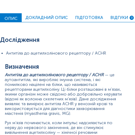
багатьох ацетилхолінових рецепторів або «док-
станцій» і активує його, ініціюючи м’язове скорочення.
Антитіла ACHR перешкоджають зв’язку між нервами та
ДОКЛАДНИЙ ОПИС
ПІДГОТОВКА
ВІДГУКИ
ОПИС
0
скелетними м’язами, пригнічують скорочення м’язів і
викликають швидку втому м’язів, перешкоджаючи
активації рецепторів ацетилхоліну. Вони роблять це
трьома основними способами:
Дослідження
зв’язуючі антитіла приєднуються до рецепторів
Антитіла до ацетилхолінового рецептору / ACHR
на нервових клітинах і можуть ініціювати запальну
реакцію, що руйнує рецептори;
блокуючі антитіла можуть розташовуватись на
Визначення
рецепторах, перешкоджаючи зв’язуванню
Антитіла до ацетилхолінового рецептору / ACHR
— це
ацетилхоліну;
аутоантитіла, які виробляє імунна система, і які
модулюючі антитіла можуть перехресно
помилково націлені на білки, що називаються
зв’язувати рецептори, змушуючи їх поглинатися
рецепторами ацетилхоліну. Ці білки розташовані в м’язах,
м’язовою клітиною та видалятися з нервово-
якими організм може свідомо або добровільно керувати
м’язового з’єднання.
(відомі як волокна скелетних м’язів). Дане дослідження
виявляє та вимірює антитіла ACHR у венозній крові та
Кінцевим результатом цього втручання є розвиток
використовується для діагностики захворювання
міастенії — хронічного аутоімунного розладу,
міастенія (myasthenia gravis, MG).
пов’язаного з наявністю цих антитіл та їх впливом на
Рух м’язів починається, коли імпульс надсилається по
контроль м’язів.
нерву до нервового закінчення, де він стимулює
вивільнення ацетилхоліну — хімічної речовини
Дослідження Антитіла до ацетилхолінового