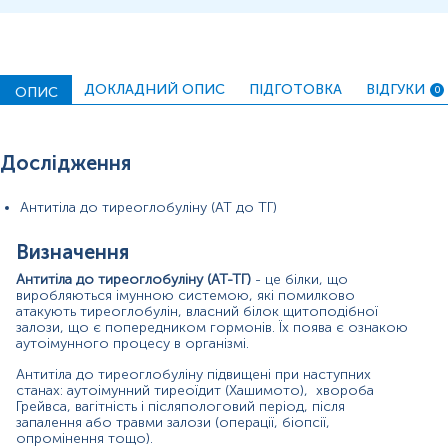
при дифузному токсичному зобі (хвороба Грейвса);
o
при вузлових змінах щитоподібної залози;
o
для діагностики, моніторингу лікування та оцінки
o
ДОКЛАДНИЙ ОПИС
ПІДГОТОВКА
ВІДГУКИ
ОПИС
0
функціональних порушень щитоподібної залози;
для контролю лікування раку щитоподібної залози
o
(разом із ТГ);
Дослідження
при підготовці, під час та після вагітності.
o
Антитіла до тиреоглобуліну (АТ до ТГ)
Матеріал
сироватка крові
Визначення
Антитіла до тиреоглобуліну (АТ-ТГ)
- це білки, що
виробляються імунною системою, які помилково
Зміст:
атакують тиреоглобулін, власний білок щитоподібної
залози, що є попередником гормонів. Їх поява є ознакою
аутоімунного процесу в організмі.
Маркер
Антитіла до тиреоглобуліну підвищені при наступних
Показання до призначення
станах: аутоімунний тиреоїдит (Хашимото),
хвороба
Грейвса, вагітність і післяпологовий період, після
Загальна характеристика
запалення або травми залози (операції, біопсії,
опромінення тощо).
Інтерферуючі чинники