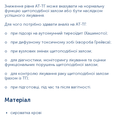
Інтерпретація
Зниження рівня АТ-ТГ може вказувати на нормальну
функцію щитоподібної залози або бути наслідком
Діапазон вимірювань
успішного лікування.
Маркер
Для чого потрібно здавати аналіз на АТ-ТГ:
Маркер аутоімунних порушень щитоподібної залози
o
при підозрі на аутоімунний тиреоїдит (Хашимото);
o
при дифузному токсичному зобі (хвороба Грейвса);
Показання до призначення
o
при вузлових змінах щитоподібної залози;
Діагностика аутоімунних порушень щитоподібної
o
для діагностики, моніторингу лікування та оцінки
залози;
функціональних порушень щитоподібної залози;
Моніторинг диференційованого раку щитоподібної
o
для контролю лікування раку щитоподібної залози
залози після оперативного видалення (разом із
(разом із ТГ);
тиреоглобуліном);
o
при підготовці, під час та після вагітності.
Виявлення рецидиву та метастазування після лікування
диференційованого раку щитоподібної залози (разом
із тиреоглобуліном);
Матеріал
Офтальмопатія;
Втрата ваги;
сироватка крові
Тахікардія;
Підвищена втомлюваність;