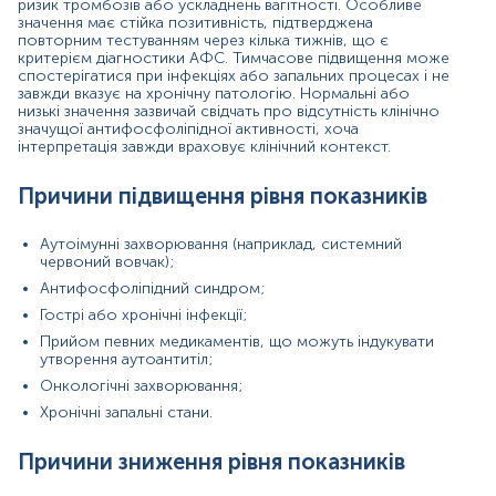
ризик тромбозів або ускладнень вагітності. Особливе
умови забору або зберігання зразка.
значення має стійка позитивність, підтверджена
повторним тестуванням через кілька тижнів, що є
Показання до призначення аналізу в окремих
критерієм діагностики АФС. Тимчасове підвищення може
напрямках
спостерігатися при інфекціях або запальних процесах і не
завжди вказує на хронічну патологію. Нормальні або
Гематологія: діагностика нез’ясованих тромбозів
низькі значення зазвичай свідчать про відсутність клінічно
значущої антифосфоліпідної активності, хоча
або тромбоцитопенії.
інтерпретація завжди враховує клінічний контекст.
Акушерство та гінекологія: оцінка причин
повторних викиднів, затримки розвитку плода,
прееклампсії.
Причини підвищення рівня показників
Ревматологія: моніторинг аутоімунних
захворювань із можливим судинним ураженням.
Аутоімунні захворювання (наприклад, системний
Неврологія: обстеження інсультів або
червоний вовчак);
транзиторних ішемічних атак у молодих пацієнтів.
Антифосфоліпідний синдром;
Дерматологія: оцінка судинних шкірних проявів,
характерних для АФС.
Гострі або хронічні інфекції;
Прийом певних медикаментів, що можуть індукувати
утворення аутоантитіл;
Матеріал
Онкологічні захворювання;
Хронічні запальні стани.
сироватка крові
Причини зниження рівня показників
*
Одиниці вимірювання, референтні значення та діапазон