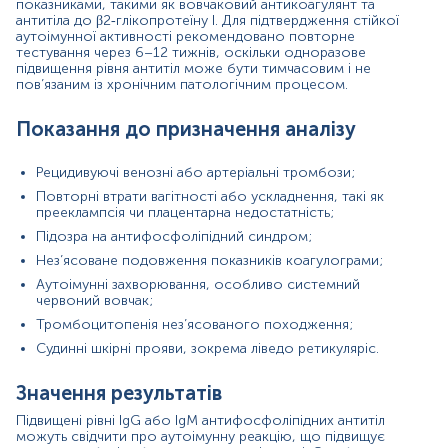
показниками, такими як вовчаковий антикоагулянт та
процесах і не завжди вказує на хронічну патологію.
антитіла до β2‑глікопротеїну I. Для підтвердження стійкої
Нормальні або низькі значення зазвичай свідчать про
аутоімунної активності рекомендовано повторне
відсутність клінічно значущої антифосфоліпідної
тестування через 6–12 тижнів, оскільки одноразове
активності, хоча інтерпретація завжди враховує
підвищення рівня антитіл може бути тимчасовим і не
клінічний контекст.
пов’язаним із хронічним патологічним процесом.
Причини підвищення рівня показників
Показання до призначення аналізу
Аутоімунні захворювання (наприклад, системний
червоний вовчак);
Рецидивуючі венозні або артеріальні тромбози;
Антифосфоліпідний синдром;
Повторні втрати вагітності або ускладнення, такі як
Гострі або хронічні інфекції;
прееклампсія чи плацентарна недостатність;
Прийом певних медикаментів, що можуть
індукувати утворення аутоантитіл;
Підозра на антифосфоліпідний синдром;
Онкологічні захворювання;
Нез’ясоване подовження показників коагулограми;
Хронічні запальні стани.
Аутоімунні захворювання, особливо системний
червоний вовчак;
Причини зниження рівня показників
Тромбоцитопенія нез’ясованого походження;
Ефективне лікування основного аутоімунного
Судинні шкірні прояви, зокрема ліведо ретикуляріс.
захворювання;
Завершення інфекційного або запального
Значення результатів
процесу;
Природні коливання продукції антитіл;
Підвищені рівні IgG або IgM антифосфоліпідних антитіл
Імуносупресивна терапія;
можуть свідчити про аутоімунну реакцію, що підвищує
Варіабельність лабораторних показників через