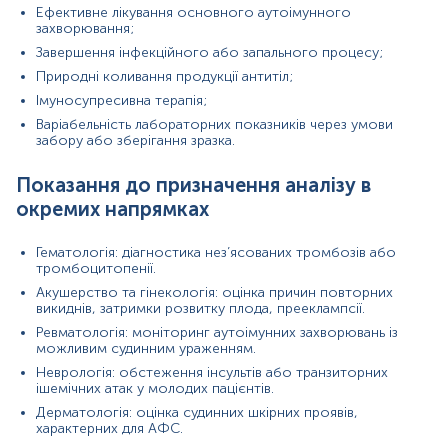
Ефективне лікування основного аутоімунного
вимірювань можуть змінюватися у відповідності до зміни
захворювання;
тест-систем.
Завершення інфекційного або запального процесу;
Природні коливання продукції антитіл;
Імуносупресивна терапія;
Варіабельність лабораторних показників через умови
забору або зберігання зразка.
Показання до призначення аналізу в
окремих напрямках
Гематологія: діагностика нез’ясованих тромбозів або
тромбоцитопенії.
Акушерство та гінекологія: оцінка причин повторних
викиднів, затримки розвитку плода, прееклампсії.
Ревматологія: моніторинг аутоімунних захворювань із
можливим судинним ураженням.
Неврологія: обстеження інсультів або транзиторних
ішемічних атак у молодих пацієнтів.
Дерматологія: оцінка судинних шкірних проявів,
характерних для АФС.
Примітка!