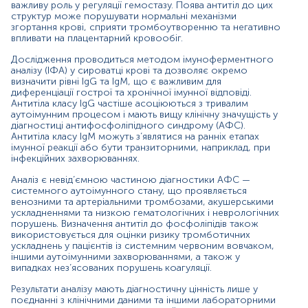
може бути тимчасовим і не пов’язаним із хронічним
важливу роль у регуляції гемостазу. Поява антитіл до цих
патологічним процесом.
структур може порушувати нормальні механізми
згортання крові, сприяти тромбоутворенню та негативно
Показання до призначення аналізу
впливати на плацентарний кровообіг.
Рецидивуючі венозні або артеріальні тромбози;
Дослідження проводиться методом імуноферментного
Повторні втрати вагітності або ускладнення, такі
аналізу (ІФА) у сироватці крові та дозволяє окремо
визначити рівні IgG та IgM, що є важливим для
як прееклампсія чи плацентарна недостатність;
диференціації гострої та хронічної імунної відповіді.
Підозра на антифосфоліпідний синдром;
Антитіла класу IgG частіше асоціюються з тривалим
Нез’ясоване подовження показників
аутоімунним процесом і мають вищу клінічну значущість у
коагулограми;
діагностиці антифосфоліпідного синдрому (АФС).
Аутоімунні захворювання, особливо системний
Антитіла класу IgM можуть з’являтися на ранніх етапах
червоний вовчак;
імунної реакції або бути транзиторними, наприклад, при
Тромбоцитопенія нез’ясованого походження;
інфекційних захворюваннях.
Судинні шкірні прояви, зокрема ліведо
Аналіз є невід’ємною частиною діагностики АФС —
ретикуляріс.
системного аутоімунного стану, що проявляється
венозними та артеріальними тромбозами, акушерськими
Значення результатів
ускладненнями та низкою гематологічних і неврологічних
порушень. Визначення антитіл до фосфоліпідів також
Підвищені рівні IgG або IgM антифосфоліпідних антитіл
використовується для оцінки ризику тромботичних
можуть свідчити про аутоімунну реакцію, що підвищує
ускладнень у пацієнтів із системним червоним вовчаком,
ризик тромбозів або ускладнень вагітності. Особливе
іншими аутоімунними захворюваннями, а також у
значення має стійка позитивність, підтверджена
випадках нез’ясованих порушень коагуляції.
повторним тестуванням через кілька тижнів, що є
критерієм діагностики АФС. Тимчасове підвищення
Результати аналізу мають діагностичну цінність лише у
поєднанні з клінічними даними та іншими лабораторними
може спостерігатися при інфекціях або запальних