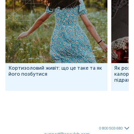
Кортизоловий живіт: що це таке та як
Як розр
його позбутися
калорій
підраху
0 800 503 680