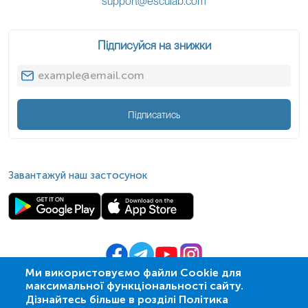
support@esculab.com
Підписуйся на знижки
Підписатись
Завантажуй наш застосунок
Ми використовуємо файли Cookie для
максимальної функціональності сайту.
© 2009-
2026
| ПСМЛ «Ескулаб»
Дізнайтесь більше в розділі Політика