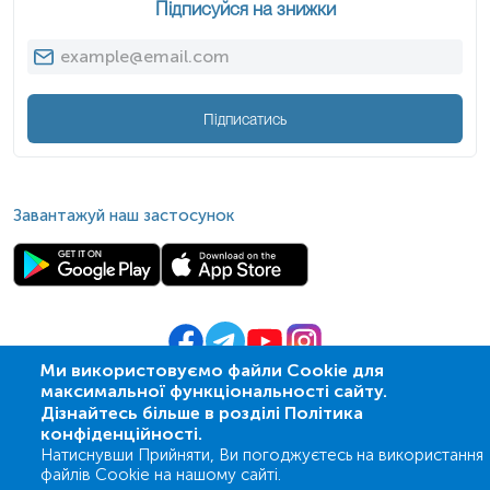
Підписуйся на знижки
Підписатись
Завантажуй наш застосунок
Ми використовуємо файли Cookie для
Примітка!
Відбір матеріалу бажано проводити до проведення
максимальної функціональності сайту.
© 2009-
2026
| ПСМЛ «Ескулаб»
будь-яких медичних діагностичних маніпуляцій.
Дізнайтесь більше в розділі Політика
IT партнер MZ-group
конфіденційності.
Застереження!
Самостійно проводити відбір не рекомендується,
Натиснувши Прийняти, Ви погоджуєтесь на використання
для гарантування правильного результату відбір має провести
файлів Cookie на нашому сайті.
спеціаліст – медична сестра, лікар тощо.