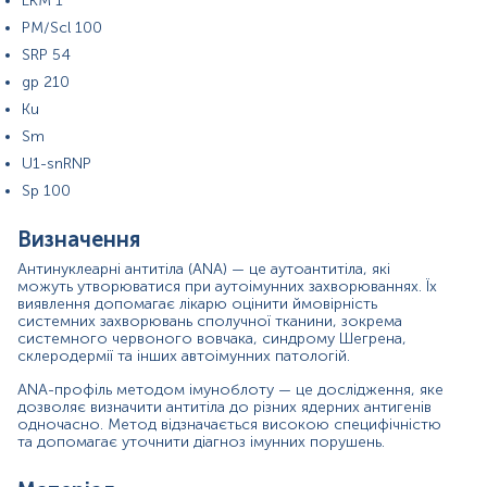
LKM 1
PM/Scl 100
Маркер
SRP 54
Антинуклеарні антитіла - це маркер системних
gp 210
аутоімунних захворювань сполучної тканини.
Ku
Показання до призначення
Sm
U1-snRNP
тривалий біль або набряк у суглобах;
Sp 100
висипання на шкірі незрозумілого походження;
Визначення
підвищена чутливість до сонця;
Антинуклеарні антитіла (ANA) — це аутоантитіла, які
сухість очей або ротової порожнини;
можуть утворюватися при аутоімунних захворюваннях. Їх
м’язова слабкість;
виявлення допомагає лікарю оцінити ймовірність
системних захворювань сполучної тканини, зокрема
тривала втома, підвищена температура без явної
системного червоного вовчака, синдрому Шегрена,
причини;
склеродермії та інших автоімунних патологій.
випадіння волосся;
ANA-профіль методом імуноблоту — це дослідження, яке
підозра на системні аутоімунні захворювання
дозволяє визначити антитіла до різних ядерних антигенів
сполучної тканини;
одночасно. Метод відзначається високою специфічністю
та допомагає уточнити діагноз імунних порушень.
уточнення або підтвердження діагнозу при
позитивному ANA-скринінгу.