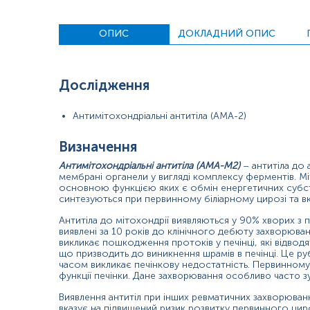
Зміст:
ОПИС
ДОКЛАДНИЙ ОПИС
Маркер
Показання до призначення
Дослідження
Загальна характеристика
Інтерферуючі чинники
Антимітохондріальні антитіла (АМА-2)
Інтерпретація
Визначення
Маркер
Антимітохондріальні антитіла (AMA-M2)
– антитіла до 
мембрані органели у вигляді комплексу ферментів. Мі
Маркер первинного біліарного цирозу
основною функцією яких є обмін енергетичних субстра
синтезуються при первинному біліарному цирозі та вк
Показання до призначення
Антитіла до мітохондрії виявляються у 90% хворих з
виявлені за 10 років до клінічного дебюту захворюв
Діагностика первинного біліарного цирозу;
викликає пошкодження протоків у печінці, які відводят
що призводить до виникнення шрамів в печінці. Це р
Диференційна діагностика холестатичних захворювань;
часом викликає печінкову недостатність.
Первинному 
Рання діагностика та диференціальна діагностика гепатитів;
функції печінки. Дане захворювання особливо часто зу
Діагностика перехресного синдрому, що поєднує аутоімунний г
Виявлення антитіл при інших ревматичних захворюван
вказує на підвищений ризик розвитку первинного циро