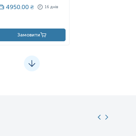
4950.00
₴
16 днів
тохондріальних мембран. Існує дев’ять типів специфічних антигенів
м біліарним холангітом; М2 – первинний біліарний холангітом та в
атія, міокардит; М5 – системний червоний вовчак і
ічно значущими при діагностиці первинного біліарного цирозу
еренціації ПБЦ від інших аутоімунних захворювань, які
Замовити
кільки викликає запалення і фіброз внутрішньопечінкових жовчних
ків.
ний біліарний цироз може супроводжуватися такими
иявлення підвищеної активності печінкових ферментів (особливо