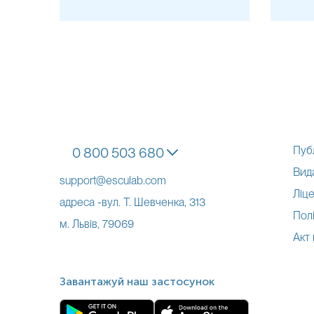
Пуб
0 800 503 680
Вид
support@esculab.com
Ліце
адреса -вул. Т. Шевченка, 313
Полі
м. Львів, 79069
Акт
Завантажуй наш застосунок