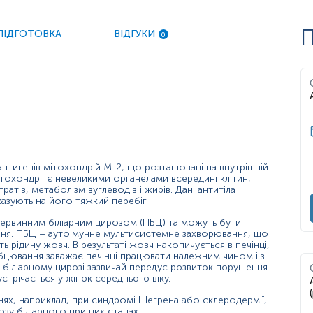
П
ПІДГОТОВКА
ВІДГУКИ
0
антигенів мітохондрій М-2, що розташовані на внутрішній
тохондрії є невеликими органелами всередині клітин,
тів, метаболізм вуглеводів і жирів. Дані антитіла
азують на його тяжкий перебіг.
 первинним біліарним цирозом (ПБЦ) та можуть бути
ання. ПБЦ – аутоімунне мультисистемне захворювання, що
ь рідину жовч. В результаті жовч накопичується в печінці,
убцювання заважає печінці працювати належним чином і з
біліарному цирозі зазвичай передує розвиток порушення
стрічається у жінок середнього віку.
епатит та первинний біліарний цироз.
нях, наприклад, при синдромі Шегрена або склеродермії,
зу біліарного при цих станах.