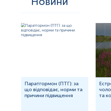
Новини
Кров відбирається натщесерце (через 8-12 год після прийому їжі)
Напередодні рекомендовано виключити жирну їжу, стресові ситу
ліків неможливо, потрібно повідомити про це адміністратора.
В день дослідження допускається вживання невеликої кількості 
Для грудних дітей перед здачею крові витримати максимально м
Дітей до 5 років перед здачею крові бажано поїти чистою негазо
Примітка!
Відбір матеріалу бажано проводити до проведення бу
Застереження!
Самостійно проводити відбір не рекомендується, 
рома
Паратгормон (ПТГ): за
Естр
що відповідає, норми та
чолов
причини підвищення
та к