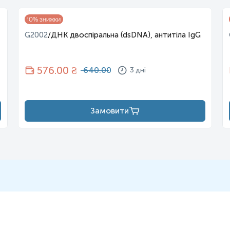
10
% знижки
, пацієнтам призначається лікується на ранніх стадіях захворюванн
G2002
/
ДНК двоспіральна (dsDNA), антитіла IgG
 спостерігати не лише при первинном, а й при вторинному склеро
к.
576
.00 ₴
640.00
3 дні
Підвищують
:
Замовити
дрій можуть бути занижені.
Сифіліс, прийом оксифенізати
можуть призводити до хибно
нний гепатит, холестаз).
нь можуть змінюватися у відповідності до зміни тест-систем.