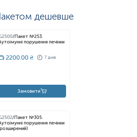
акетом дешевше
G2500
/
Пакет №253.
Аутоімунні порушення печінки
2200.00
₴
7 днів
Замовити
G2502
/
Пакет №305.
Аутоімунні порушення печінки
(розширений)