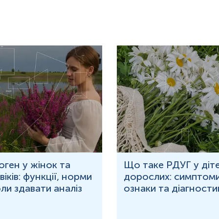
.
ації, прийом алкоголю, паління, прийом ліків, фізичні наванта
води.
ожливу паузу між годуваннями.
ваною водою (порціями до 150-200 мл протягом 30 хв).
дь-яких медичних діагностичних маніпуляцій.
для гарантування правильного результату відбір має провести спе
оген у жінок та
Що таке РДУГ у діте
іків: функції, норми
дорослих: симптоми
оли здавати аналіз
ознаки та діагности