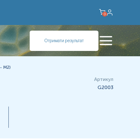
0
органели у вигляді комплексу ферментів. Мітохондрії є
Отримати результат
ів і жирів. Дані антитіла синтезуються при первинному
років до клінічного дебюту захворювання. ПБЦ – аутоімунне
ч накопичується в печінці, що призводить до виникнення
- M2)
.
Первинному біліарному цирозі зазвичай передує розвиток
Артикул
а підвищений ризик розвитку первинного цирозу біліарного
G2003
перехресний синдром, який поєднує аутоімунний гепатит та
 і можуть персистувати після пересадки печінки.