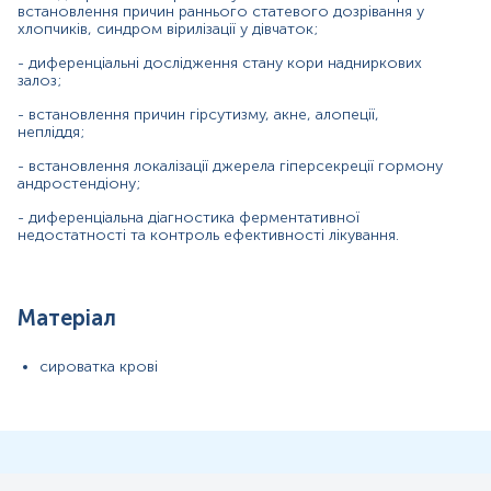
Показання до призначення
встановлення причин раннього статевого дозрівання у
хлопчиків, синдром вірилізації у дівчаток;
Загальна характеристика
- диференціальні дослідження стану кори надниркових
Інтерферуючі чинники
залоз;
Інтерпретація
- встановлення причин гірсутизму, акне, алопеції,
Діапазон вимірювань
непліддя;
Перерахунок значень
- встановлення локалізації джерела гіперсекреції гормону
андростендіону;
Синоніми
- диференціальна діагностика ферментативної
4-
андростендіон, 17-кетотестостерон, 17-
недостатності та контроль ефективності лікування.
оксотестостерон, фекундин
Маркер
Матеріал
Маркер андрогенного статусу
сироватка крові
Показання до призначення
Порушення менструального циклу;
Аменорея;
Непліддя;