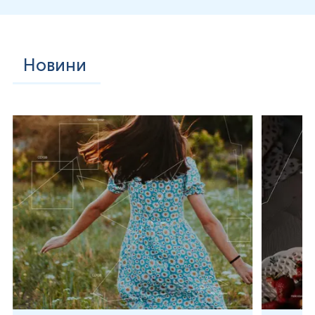
допомогою ферменту 3β-гідроксистероїд дегідрогенази.
Вторинний шлях включає перетворення 17α-
гідроксипрогестерону, найчастіше попередника
кортизолу, в андростендіон безпосередньо за
допомогою 17,20-ліази. Таким чином, 17,20-ліаза
Новини
необхідна для синтезу андростендіону, незалежно від
шляху.
Андростендіон синтезується в надниркових (сітчаста зона
кіркової речовини) і статевих залозах (у чоловіків –
клітини Лейдіга яєчок, у жінок – тека-клітини яєчників).
Утворення в надниркових залозах регулюється
адренокортикотропним гормоном (АКТГ), тоді як
гонадний андростендіон контролюється
гонадотропінами. У жінок у пременопаузі надниркові
залози та яєчники синтезують близько половини
загального андростендіону (приблизно 3 мг/добу). Після
менопаузи утворення зменшується приблизно вдвічі,
головним чином через зменшення стероїдів, що
виділяються яєчниками. Тим не менш, андростендіон є
основним стероїдом, який синтезується яєчником у
постменопаузі.
Частина андростендіону також секретується
безпосередньо в плазму і може перетворюватися в
периферичних тканинах на тестостерон і естрогени. В
основному синтез відбувається тека-клітинами.