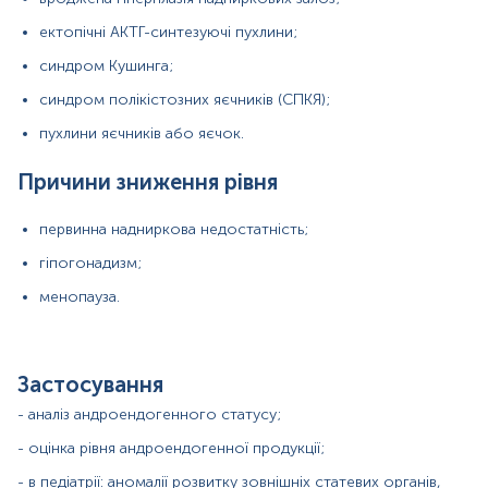
- диференціальні дослідження стану кори надниркових
ектопічні АКТГ-синтезуючі пухлини;
залоз;
синдром Кушинга;
- встановлення причин гірсутизму, акне, алопеції,
непліддя;
синдром полікістозних яєчників (СПКЯ);
- встановлення локалізації джерела гіперсекреції
пухлини яєчників або яєчок.
гормону андростендіону;
Причини зниження рівня
- диференціальна діагностика ферментативної
недостатності та контроль ефективності лікування.
первинна надниркова недостатність;
гіпогонадизм;
Матеріал
менопауза.
сироватка крові
Застосування
Зміст:
- аналіз андроендогенного статусу;
Синоніми
- оцінка рівня андроендогенної продукції;
Маркер
- в педіатрії: аномалії розвитку зовнішніх статевих органів,