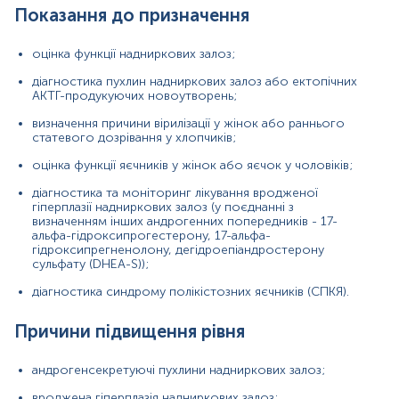
Показання до призначення
синдром Кушинга;
оцінка функції надниркових залоз;
синдром полікістозних яєчників (СПКЯ);
діагностика пухлин надниркових залоз або ектопічних
пухлини яєчників або яєчок.
АКТГ-продукуючих новоутворень;
Причини зниження рівня
визначення причини вірилізації у жінок або раннього
статевого дозрівання у хлопчиків;
первинна надниркова недостатність;
оцінка функції яєчників у жінок або яєчок у чоловіків;
гіпогонадизм;
діагностика та моніторинг лікування вродженої
менопауза.
гіперплазії надниркових залоз (у поєднанні з
визначенням інших андрогенних попередників - 17-
альфа-гідроксипрогестерону, 17-альфа-
гідроксипрегненолону, дегідроепіандростерону
Застосування
сульфату (DHEA-S));
діагностика синдрому полікістозних яєчників (СПКЯ).
- аналіз андроендогенного статусу;
- оцінка рівня андроендогенної продукції;
Причини підвищення рівня
- в педіатрії: аномалії розвитку зовнішніх статевих
органів, встановлення причин раннього статевого
андрогенсекретуючі пухлини надниркових залоз;
дозрівання у хлопчиків, синдром вірилізації у дівчаток;
вроджена гіперплазія надниркових залоз;