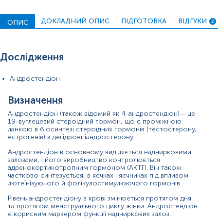
протягом ембріонального розвитку та досягає піку
після народження. Потім швидко знижується протягом
ДОКЛАДНИЙ ОПИС
ПІДГОТОВКА
ВІДГУКИ
ОПИС
2
першого року життя до низьких препубертатних
значень. З початком адренархе концентрація
андростендіону поступово підвищується, досягаючи
рівня дорослої людини приблизно у віці 18 років.
Дослідження
Підвищений рівень андростендіону викликає симптоми
гіперандрогенії у жінок, а саме: надмірний ріст волосся
Андростендіон
на тілі та обличчі (так званий гірсутизм), припинення
менструацій (аменорея), поява акне та зміни геніталій. У
Визначення
чоловіків зазвичай протікає безсимптомно, але через
периферичне перетворення андрогенів в естрогени
Андростендіон (також відомий як 4-андростендіон)— це
іноді можуть спостерігатися легкі симптоми надлишку
19-вуглецевий стероїдний гормон, що є проміжною
естрогену, такі як гінекомастія.
ланкою в біосинтезі стероїдних гормонів (тестостерону,
естрогенів) з дегідроепіандростерону.
Більшість випадків легкого або помірного підвищення
Андростендіон в основному виділяється наднирковими
андростендіону є ідіопатичними. Однак виражене
залозами, і його виробництво контролюється
зростання AND може свідчити про пухлини
адренокортикотропним гормоном (АКТГ). Він також
надниркових або статевих залоз. У дітей найчастішою
частково синтезується, в яєчках і яєчниках під впливом
причиною є гіперплазія надниркових залоз.
лютеїнізуючого й фолікулостимулюючого гормонів.
Показання до призначення
Рівень андростендіону в крові змінюється протягом дня
та протягом менструального циклу жінки. Андростендіон
оцінка функції надниркових залоз;
є корисним маркером функції надниркових залоз,