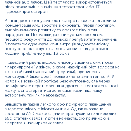
яєчників або яєчок. Цей тест часто використовується
діагностика пухлин надниркових залоз або
після появи змін в аналізі на тестостерон або 17-
ектопічних АКТГ-продукуючих новоутворень;
гідроксипрогестерон.
Рівні андростенону змінюються протягом життя людини.
визначення причини вірилізації у жінок або
Концентрація AND зростає в сироватці плода протягом
раннього статевого дозрівання у хлопчиків;
ембріонального розвитку та досягає піку після
народження. Потім швидко знижується протягом
оцінка функції яєчників у жінок або яєчок у
першого року життя до низьких препубертатних значень.
чоловіків;
З початком адренархе концентрація андростендіону
поступово підвищується, досягаючи рівня дорослої
діагностика та моніторинг лікування вродженої
людини приблизно у віці 18 років.
гіперплазії надниркових залоз (у поєднанні з
визначенням інших андрогенних попередників -
Підвищений рівень андростендіону викликає симптоми
17-альфа-гідроксипрогестерону, 17-альфа-
гіперандрогенії у жінок, а саме: надмірний ріст волосся на
гідроксипрегненолону, дегідроепіандростерону
тілі та обличчі (так званий гірсутизм), припинення
менструацій (аменорея), поява акне та зміни геніталій. У
сульфату (DHEA-S));
чоловіків зазвичай протікає безсимптомно, але через
периферичне перетворення андрогенів в естрогени іноді
діагностика синдрому полікістозних яєчників
можуть спостерігатися легкі симптоми надлишку
(СПКЯ).
естрогену, такі як гінекомастія.
Причини підвищення рівня
Більшість випадків легкого або помірного підвищення
андростендіону є ідіопатичними. Однак виражене
андрогенсекретуючі пухлини надниркових залоз;
зростання AND може свідчити про пухлини надниркових
або статевих залоз. У дітей найчастішою причиною є
вроджена гіперплазія надниркових залоз;
гіперплазія надниркових залоз.
ектопічні АКТГ-синтезуючі пухлини;