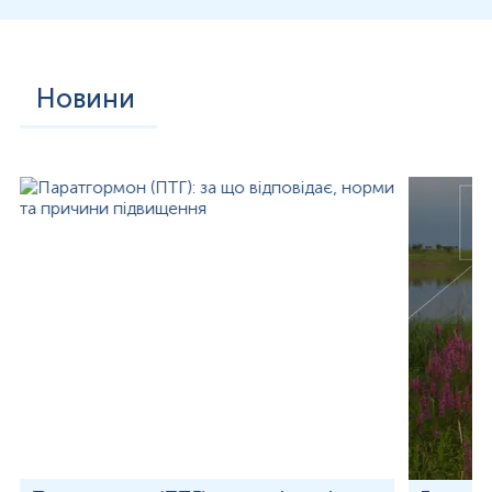
внутрішньоклітинного знищення мікроорганізмів, що
сприяє вторинним бактеріальним інфекціям.
У відповідь на інфекцію відбувається активація про- та
протизапальних цитокінів, таких як інтерлейкін-1β,
Новини
інтерлейкін-6, фактор некрозу пухлин альфа (TNF-α) та
інтерферон-гамма (IFN-γ). Надмірна активація імунної
системи може сприяти розвитку ендотеліальної
дисфункції, гіперкоагуляції та цитокінового шторму, що
зумовлює тяжчий перебіг захворювання.
Анаплазмоз характеризується гострим початком з
інкубаційним періодом 5–14 днів після укусу кліща.
Захворювання зазвичай починається з раптової гарячки
(до 39–40°C), вираженого ознобу, слабкості, дифузного
головного болю, міалгій та артралгій. Часто розвивається
інтоксикаційний синдром із вираженим пітливістю,
анорексією, нудотою, іноді блюванням.
На відміну від інших рикетсіозних інфекцій, шкірні прояви
для анаплазмозу не характерні – висип спостерігається
лише у 5–10% випадків. Можливе помірне збільшення
лімфатичних вузлів, гепатоспленомегалія. У важких
випадках хвороба ускладнюється розвитком гострої
печінкової дисфункції з підвищенням рівня АЛТ, АСТ,
гіпербілірубінемією, а також гострої дихальної
недостатності, поліорганної недостатності та
септичного шоку. У імуноскомпрометованих пацієнтів