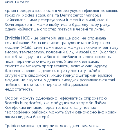
симптомами.
Рівень антитіл зазвичай підвищуються ближче до кінця
Ерліхії передаються людині через укуси інфікованих кліщів,
першого тижня захворювання. Антитіла класу IgM є
таких як Ixodes scapularis та Dermacentor variabilis.
менш специфічними, ніж антитіла класу IgG, і з більшою
Найважливішими резервуарами інфекції є миші, олені.
ймовірністю призводять до хибнопозитивного
Хоча зараження може відбутися в будь-яку пору року,
однак найчастіше спостерігається в червні та липні.
результату, тому слід проводити одночасне
визначення титру IgG. Рекомендується повторне
Ehrlichia HGE
- це бактерія, яка ще досі не отримала
тестування через кілька тижнів після початкового
точної назви. Вона викликає гранулоцитарний ерліхіоз
тесту, для порівняння титрів антитіл у двох зразках
людини (HGE), симптоми якого можуть включати раптову
сироватки. Найчастіше IgG у першому зразку показує
високу температуру, головний біль, м’язові болі (міалгію),
низький або негативний результат, а в другому -
озноб та відчуття слабкості приблизно через тиждень
значне (у чотири рази) підвищення рівня антитіл IgG.
після первинного інфікування. У деяких випадках
симптоми можуть прогресувати, включаючи нудоту,
Лабораторне дослідження часто виявляє зниження
блювання, кашель, діарею, втрату апетиту та/або
сплутаність свідомості. Якщо гранулоцитарний ерліхіоз
концентрації лейкоцитів і тромбоцитів, незначне
людини не лікувати, у деяких випадках розвиваються такі
підвищення активності печінкових трансаміназ та
небезпечні стани, як ниркова або дихальна
лактатдегідрогенази в периферичній крові.
недостатність.
Показання до призначення:
Особи можуть одночасно інфікуватись спірохетою
Borrelia burgdorferі, яка є збудником хвороби Лайма.
Підозра на ерліхіоз:
Коінфекція виникає через те, що кліщі у певних
географічних районах можуть бути одночасно інфіковані
міалгії, головний біль, підвищення температури,
двома видами бактерій.
озноб, які з’явилися після укусу кліща;
Ерліхіоз можна підтвердити дослідженням мазка