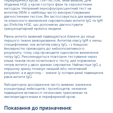
анемія, тромбоцитопенія, лейкопенія в
периферичної крові, ПЛР-тестом, який виявляє ДНК
загальному аналізі крові;
збудника HGE у крові гострої фази та серологічним
методом. Непрямий імунофлуоресцентний тест на
антитіла (ІФА) є найбільш часто використовуваним
підвищення активності печінкових ферментів;
діагностичним тестом. Він застосовується для виявлення
та кількісного визначення сироваткових антитіл IgG та IgM
ускладнений епідеміологічний анамнез
до Ehrlichia HGE, що допомагає діагностувати
(повернення з ендемічних регіонів).
гранулоцитарний ерліхіоз людини.
Диференційна діагностика ерліхіозу від інших
Рівень антитіл зазвичай підвищуються ближче до кінця
захворювань, що проявляються подібними
першого тижня захворювання. Антитіла класу IgM є менш
симптомами-
специфічними, ніж антитіла класу IgG, і з більшою
ймовірністю призводять до хибнопозитивного
Причини підвищення рівня:
результату, тому слід проводити одночасне визначення
титру IgG. Рекомендується повторне тестування через
Поточна або нещодавно перенесена інфекція
кілька тижнів після початкового тесту, для порівняння
Ehrlichia HGE.
титрів антитіл у двох зразках сироватки. Найчастіше IgG у
першому зразку показує низький або негативний
Причини зниження рівня:
результат, а в другому - значне (у чотири рази) підвищення
рівня антитіл IgG.
Відсутність інфікування Ehrlichia HGE.
Лабораторне дослідження часто виявляє зниження
концентрації лейкоцитів і тромбоцитів, незначне
Однак, у деяких випадках, можуть зустрічатися
підвищення активності печінкових трансаміназ та
хибнонегативні результати:
лактатдегідрогенази в периферичній крові.
рання стадія інфекції, коли IgM не встигли
синтезуватися;
Показання до призначення: