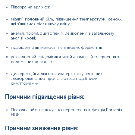
тривалий термін після зараження, коли IgM та IgG
Підозра на ерліхіоз:
елімінувалися з організму;
раннє застосування антимікробної терапії.
міалгії, головний біль, підвищення температури, озноб,
які з’явилися після укусу кліща;
анемія, тромбоцитопенія, лейкопенія в загальному
Матеріал
аналізі крові;
підвищення активності печінкових ферментів;
сироватка крові
ускладнений епідеміологічний анамнез (повернення з
ендемічних регіонів).
Зміст:
Диференційна діагностика ерліхіозу від інших
захворювань, що проявляються подібними
симптомами-
Маркер
Показання до призначення
Причини підвищення рівня:
Загальна характеристика
Інтерферуючі чинники
Поточна або нещодавно перенесена інфекція Ehrlichia
Інтерпретація
HGE.
Маркер
Причини зниження рівня: