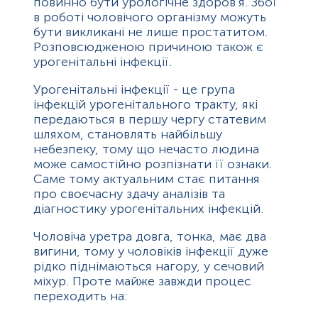
повинно бути урологічне здоров'я. Збої
в роботі чоловічого організму можуть
Мікроелементи та важкі метали
бути викликані не лише простатитом.
Розповсюдженою причиною також є
урогенітальні інфекції.
Урогенітальні інфекції - це група
інфекцій урогенітального тракту, які
передаються в першу чергу статевим
шляхом, становлять найбільшу
небезпеку, тому що нечасто людина
може самостійно розпізнати її ознаки.
Саме тому актуальним стає питання
про своєчасну здачу аналізів та
діагностику урогенітальних інфекцій.
Чоловіча уретра довга, тонка, має два
вигини, тому у чоловіків інфекції дуже
рідко піднімаються нагору, у сечовий
міхур. Проте майже завжди процес
переходить на: