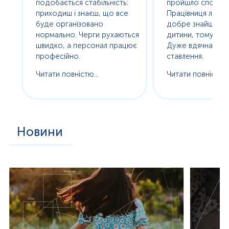
подобається стабільність:
пройшло спокійно
сь
приходиш і знаєш, що все
Працівниця лабор
буде організовано
добре знайшла п
нормально. Черги рухаються
дитини, тому без с
ам
швидко, а персонал працює
Дуже вдячна за т
професійно.
ставлення.
Читати повністю...
Читати повністю..
Новини