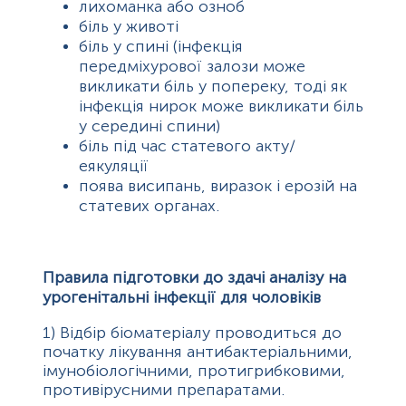
лихоманка або озноб
біль у животі
біль у спині (інфекція
передміхурової залози може
викликати біль у попереку, тоді як
інфекція нирок може викликати біль
у середині спини)
біль під час статевого акту/
еякуляції
поява висипань, виразок і ерозій на
статевих органах.
Правила підготовки до здачі аналізу на
урогенітальні інфекції для чоловіків
1)
Відбір біоматеріалу проводиться до
початку лікування антибактеріальними,
імунобіологічними, протигрибковими,
противірусними препаратами.