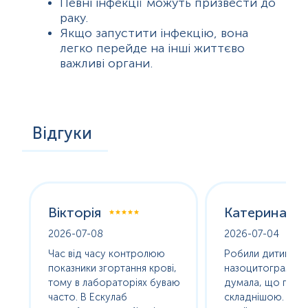
Певні інфекції можуть призвести до
раку.
Якщо запустити інфекцію, вона
легко перейде на інші життєво
важливі органи.
Відгуки
Вікторія
Катерина
2026-07-08
2026-07-04
оха
Час від часу контролюю
Робили дитині
е
показники згортання крові,
назоцитограму. 
олив
тому в лабораторіях буваю
думала, що про
часто. В Ескулаб
складнішою. Насп