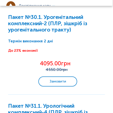
Дослідження калу
Пакет №30.1. Урогенітальний
Дослідження сперми
комплексний-2 (ПЛР, зішкріб із
урогенітального тракту)
Урогенітальні інфекції
2 дні
Термін виконання
Спермограма, MAR-тест
До 23% економії
Інфекційні захворювання
4095.00грн
4550
.00грн
Урогенітальні інфекції
Замовити
Гормональні дослідження
Імунологічні дослідження
Пакет №31.1. Урологічний
комплексний-4 (ПЛР, зішкріб із