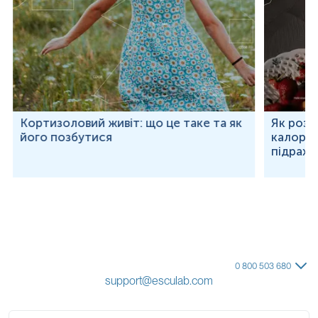
Кортизоловий живіт: що це таке та як
Як розр
його позбутися
калорій
підраху
0 800 503 680
support@esculab.com