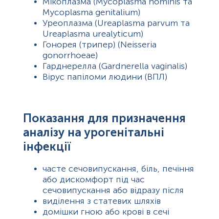
Мікоплазма (Mycoplasma hominis та
Mycoplasma genitalium)
Уреоплазма (Ureaplasma parvum та
Ureaplasma urealyticum)
Гонорея (трипер) (Neisseria
gonorrhoeae)
Гарднерелла (Gardnerella vaginalis)
Вірус папіломи людини (ВПЛ)
Показання для призначення
аналізу на урогенітальні
інфекції
часте сечовипускання, біль, печіння
або дискомфорт під час
сечовипускання або відразу після
виділення з статевих шляхів
домішки гною або крові в сечі