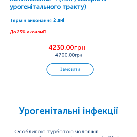
Алергологічні дослідження
урогенітального тракту)
Маркери аутоімунних захворювань
2 дні
Термін виконання
До 23% економії
Пренатальна діагностика. Моніторинг вагітності.
4230.00грн
Онкомаркери
4700
.00грн
Генетичні дослідження
Замовити
Бактеріологічні дослідження
Мікробіологічна експрес-діагностика
Урогенітальні інфекції
Цитологічні дослідження
Гістологічні дослідження
Особливою турботою чоловіків