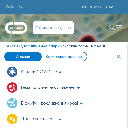
Львів
0 800 503 680
Отримати результат
Аналізи
/
Дослідження сперми
/
Урогенітальні інфекції
Аналізи
Комплекси аналізів
Аналізи COVID-19
Гематологічні дослідження
Біохімічні дослідження крові
Дослідження сечі