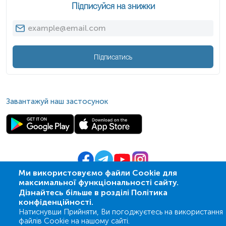
Підписуйся на знижки
Підписатись
Завантажуй наш застосунок
Ми використовуємо файли Cookie для
максимальної функціональності сайту.
© 2009-
2026
| ПСМЛ «Ескулаб»
Дізнайтесь більше в розділі Політика
IT партнер MZ-group
конфіденційності.
Натиснувши Прийняти, Ви погоджуєтесь на використання
файлів Cookie на нашому сайті.