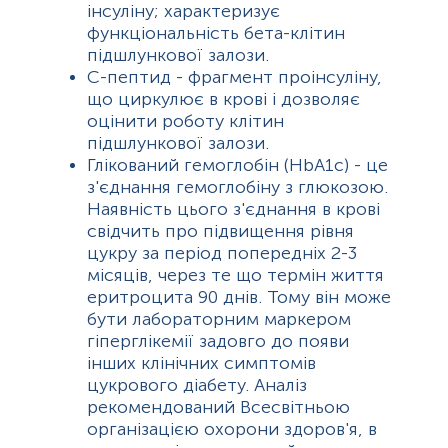
інсуліну; характеризує
функціональність бета-клітин
підшлункової залози.
С-пептид - фрагмент проінсуліну,
що циркулює в крові і дозволяє
оцінити роботу клітин
підшлункової залози.
Глікований гемоглобін (HbA1с) - це
з'єднання гемоглобіну з глюкозою.
Наявність цього з'єднання в крові
свідчить про підвищення рівня
цукру за період попередніх 2-3
місяців, через те що термін життя
еритроцита 90 днів. Тому він може
бути лабораторним маркером
гіперглікемії задовго до появи
інших клінічних симптомів
цукрового діабету. Аналіз
рекомендований Всесвітньою
організацією охорони здоров'я, в