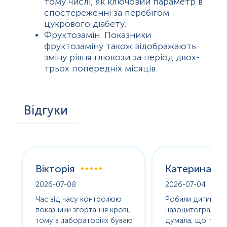
тому числі, як ключовий параметр в
спостереженні за перебігом
цукрового діабету.
Фруктозамін. Показники
фруктозаміну також відображають
зміну рівня глюкози за період двох-
трьох попередніх місяців.
Відгуки
Вікторія
Катерина
2026-07-08
2026-07-04
оха
Час від часу контролюю
Робили дитині
е
показники згортання крові,
назоцитограму. 
олив
тому в лабораторіях буваю
думала, що про