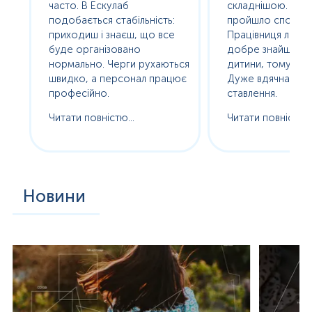
часто. В Ескулаб
складнішою. Насп
подобається стабільність:
пройшло спокійно
сь
приходиш і знаєш, що все
Працівниця лабор
буде організовано
добре знайшла п
нормально. Черги рухаються
дитини, тому без с
ам
швидко, а персонал працює
Дуже вдячна за т
професійно.
ставлення.
Читати повністю...
Читати повністю..
Новини