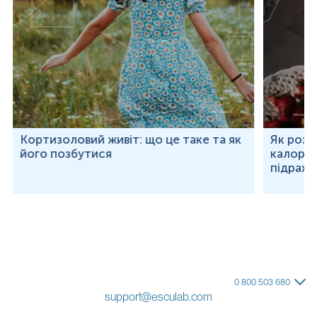
Кортизоловий живіт: що це таке та як
Як розр
його позбутися
калорій
підраху
0 800 503 680
support@esculab.com