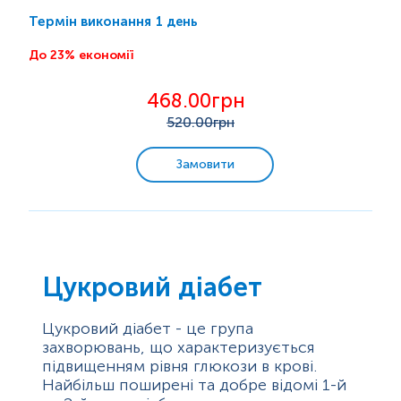
Інсулінорезистентність - це знижена чутливість
клітин до дії інсуліну. Існують різноманітні клініко-
1 день
Термін виконання
лабораторні інструменти, які використовуються для
кількісного визначення чутливості та
До 23% економії
резистентності до інсуліну безпосередньо
(гіперінсулінемічний-еуглікемічний клемп глюкози)
468.00грн
та опосередковано...
520
.00грн
Замовити
Цукровий діабет
Цукровий діабет - це група
захворювань, що характеризується
підвищенням рівня глюкози в крові.
Найбільш поширені та добре відомі 1-й