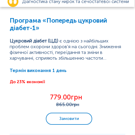
Діагностика стану нирок та сечостатевої системи
Анемія
Програма «Попередь цукровий
діабет-1»
Цукровий діабет
Цукровий діабет (ЦД)
є однією з найбільших
проблем охорони здоров'я на сьогодні. Зниження
Діагностика функцій щитоподібної залози
фізичної активності, переїдання та зміни в
харчуванні, сприяють збільшенню частоти
Вагітність
хронічних метаболічних захворювань, а також
Цукровий діабет характеризується зростанням
смертей, пов'язаних з ними.
рівня глюкози в крові, що виникає внаслідок
1 день
Термін виконання
зменшення утворення інсуліну або порушення його
Інфекції, що передаються статевим шляхом (ІПСШ)
взаємодії з клітинами (інсулінорезистентність).
До 23% економії
Цукровий діабет 2 типу, найбільш поширена
форма...
Захворювання органів дихання
779.00грн
865
.00грн
Check-up
Замовити
Біль у суглобах