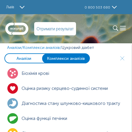
Львів
0 800 503 680
Отримати результат
Аналізи
/
Комплекси аналізів
/
Цукровий діабет
Аналізи
Комплекси аналізів
Біохімія крові
Оцінка ризику серцево-судинної системи
Діагностика стану шлунково-кишкового тракту
Оцінка функції печінки