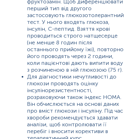
фруктозамін. Щоб диференціювати
перший тип від другого
застосовують глюкозотолерантний
тест. У нього входять глюкоза,
інсулін, С-пептид. Взяття крові
проводиться строго натщесерце
(не менше 8 годин після
останнього прийому їжі), повторно
його проводять через 2 години,
коли пацієнтові дають випити воду
з розчиненою в ній глюкозою (75 г).
Для діагностики нечутливості до
глюкози проводять оцінку
інсулінорезистентності,
розраховуючи також індекс HOMA.
Він обчислюється на основі даних
про вміст глюкози і інсуліну. Під час
хвороби рекомендується здавати
аналізи, щоб контролювати її
перебіг і вносити корективи в
терапевтичний курс.