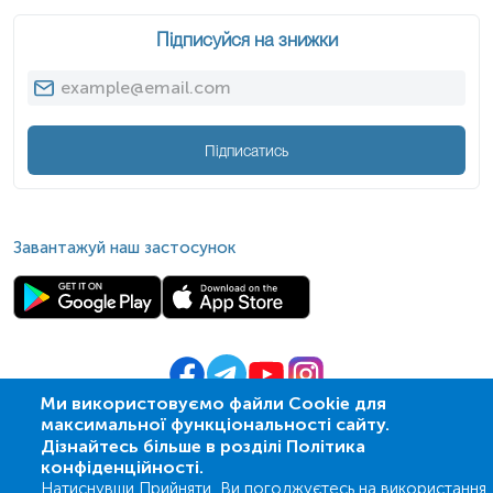
Підписуйся на знижки
Підписатись
Завантажуй наш застосунок
Ми використовуємо файли Cookie для
максимальної функціональності сайту.
© 2009-
2026
| ПСМЛ «Ескулаб»
Дізнайтесь більше в розділі Політика
IT партнер MZ-group
конфіденційності.
Натиснувши Прийняти, Ви погоджуєтесь на використання