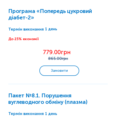
Спорт і фітнес
Програма «Попередь цукровий
діабет-2»
Дієта/вегетаріанці
1 день
Термін виконання
Краса здорової шкіри
До 23% економії
Надлишкова вага
779.00грн
865
.00грн
Аналізи для дітей
Замовити
Аналізи для жінок
Аналізи для чоловіків
Пакет №8.1. Порушення
вуглеводного обміну (плазма)
Усі комплекси
1 день
Термін виконання
Програми з консультацією лікаря