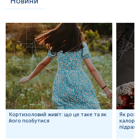
Новини
Кортизоловий живіт: що це таке та як
Як розр
його позбутися
калорій
підраху