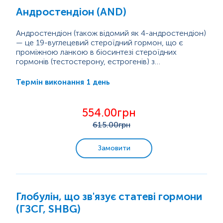
Андростендіон (AND)
Андростендіон (також відомий як 4-андростендіон)
— це 19-вуглецевий стероїдний гормон, що є
проміжною ланкою в біосинтезі стероїдних
гормонів (тестостерону, естрогенів) з
дегідроепіандростерону.
Андростендіон в основному виділяється
наднирковими залозами, і його виробництво
1 день
Термін виконання
контролюється адренокортикотропним гормоном
(АКТГ). Він також частково синтезується, в яєчках і
яєчниках під впливом лютеїнізуючого й
Рівень андростендіону в крові змінюється...
554.00грн
фолікулостимулюючого гормонів.
615
.00грн
Замовити
Глобулін, що зв'язує статеві гормони
(ГЗСГ, SHBG)