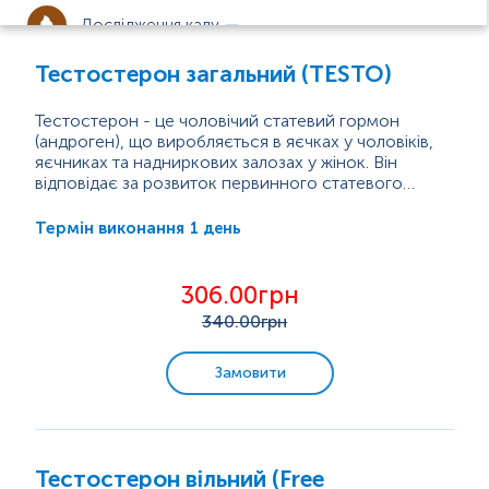
Дослідження калу
Тестостерон загальний (TESTO)
Дослідження сперми
Тестостерон - це чоловічий статевий гормон
(андроген), що виробляється в яєчках у чоловіків,
Інфекційні захворювання
яєчниках та надниркових залозах у жінок. Він
відповідає за розвиток первинного статевого
розвитку, який включає опускання яєчок,
Урогенітальні інфекції
сперматогенез, збільшення пеніса та яєчок, а також
1 день
Термін виконання
підвищення лібідо. Також бере участь у регуляції
вторинних статевих ознак у чоловіків, до яких
Гормональні дослідження
відносяться: зміна голосу, ріст волосся під пахвами,
306.00грн
в паху, на грудях, анаболічні ефекти, які включають...
Репродуктивна система
340
.00грн
Щитоподібна та прищитоподібна залози
Замовити
Вуглеводний обмін
Гіпоталамо-гіпофізарно-наднирникова
система
Тестостерон вільний (Free