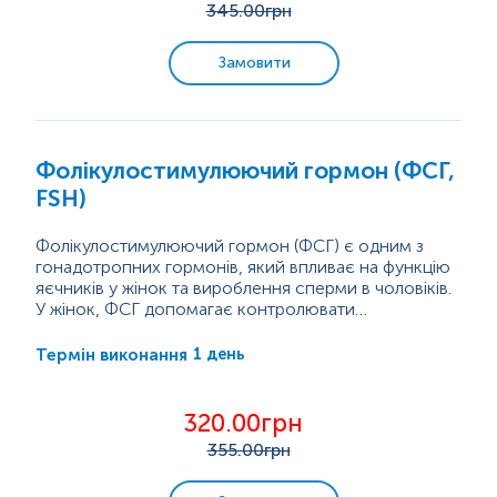
345
.00грн
дозрівання та...
Замовити
Фолікулостимулюючий гормон (ФСГ,
FSH)
Фолікулостимулюючий гормон (ФСГ) є одним з
гонадотропних гормонів, який впливає на функцію
яєчників у жінок та вироблення сперми в чоловіків.
У жінок, ФСГ допомагає контролювати
менструальний цикл і стимулює ріст яйцеклітин в
Аналіз на...
яєчниках. Рівень ФСГ у жінок змінюється протягом
1 день
Термін виконання
менструального циклу, досягаючи максимального
рівня безпосередньо перед овуляцією. У чоловіків,
ФСГ допомагає контролювати вироблення сперми,
320.00грн
і рівень ФСГ у них не сильно змінюється.
355
.00грн