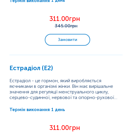
1 день
Термін виконання
організму жінки до вагітності і виношуванні дитини.
Щомісяця естроген стимулює ріст та відновлення
слизової оболонки матки – ендометрію, в цей
311.00грн
період цикл жінки проходить фолікулярну фазу.
345
.00грн
Надалі...
Замовити
Естрадіол (Е2)
Естрадіол - це гормон, який виробляється
яєчниками в організмі жінки. Він має вирішальне
значення для регуляції менструального циклу,
серцево-судинної, нервової та опорно-рухової
систем.
Існує чотири види естрогенів: естрон (E1),
естрадіол (E2), естріол (E3) і естетрол (E4).
1 день
Термін виконання
Естрадіол є найпотужнішим і найпоширенішим
естрогеном протягом репродуктивного віку жінки,
який забезпечує розвиток статевих органів, появу
311.00грн
вторинних статевих ознак у підлітків, викликає