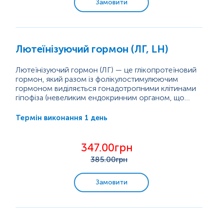
Замовити
Лютеїнізуючий гормон (ЛГ, LH)
Лютеїнізуючий гормон (ЛГ) — це глікопротеїновий
гормон, який разом із фолікулостимулюючим
гормоном виділяється гонадотропними клітинами
гіпофіза (невеликим ендокринним органом, що
розташований у головному мозку). Контроль
вироблення ЛГ — це складна система, що включає
1 день
Термін виконання
гіпоталамус у головному мозку, гіпофіз, статеві
залози. У цьому шляху вивільнення лютеїнізуючого
гормону стимулюється гонадотропін-рилізинг-
347.00грн
гормоном (синтезується гіпоталамусом) і
385
.00грн
пригнічується естрогеном у...
Замовити