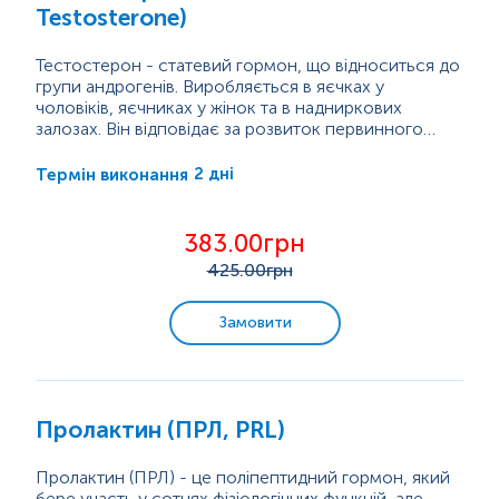
Оцінка гормональної регуляції еритропоезу
Testosterone)
Інші гормони
Тестостерон - статевий гормон, що відноситься до
групи андрогенів. Виробляється в яєчках у
чоловіків, яєчниках у жінок та в надниркових
Імунологічні дослідження
залозах. Він відповідає за розвиток первинного
статевого розвитку, який включає опускання яєчок,
сперматогенез, збільшення пеніса та яєчок, а також
2 дні
Термін виконання
Алергологічні дослідження
підвищення лібідо. Також бере участь у регуляції
вторинних статевих ознак у чоловіків, до яких
відносяться: зміна голосу, ріст волосся під пахвами,
383.00грн
Маркери аутоімунних захворювань
в паху, на грудях, анаболічні ефекти, які...
425
.00грн
Пренатальна діагностика. Моніторинг вагітності.
Замовити
Онкомаркери
Генетичні дослідження
Пролактин (ПРЛ, PRL)
Пролактин (ПРЛ) - це поліпептидний гормон, який
Бактеріологічні дослідження
бере участь у сотнях фізіологічних функцій, але