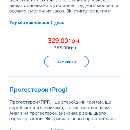
двома основними є утворення грудного молока та
Мікробіологічна експрес-діагностика
розвиток молочних залоз. Він стимулює клітини
альвеолярного епітелію молочної залози
Після пологів рівень прогестерону в...
синтезувати компоненти молока, включаючи
1 день
Термін виконання
Цитологічні дослідження
лактозу, казеїн та ліпіди. Рецептори пролактину
пригнічуються в залозистій тканині молочної залози
в періоди підвищеного рівня прогестерону (тобто
Гістологічні дослідження
329.00грн
під час вагітності).
365
.00грн
Мікроелементи та важкі метали
Замовити
Прогестерон (Prog)
Прогестерон (ПРГ)
- це стероїдний гормон, що
виробляється яєчниками, а саме жовтим тілом.
Аналіз на прогестерон визначає рівень цього
гормону в крові. Як правило, аналіз проводиться як
звичайна частина моніторингу вагітності, оскільки
даний стероїд відіграє головну роль в підготовці