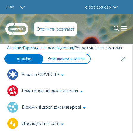
Львів
0 800 503 680
Отримати результат
Аналізи
/
Гормональні дослідження
/
Репродуктивна система
Аналізи
Комплекси аналізів
Аналізи COVID-19
Гематологічні дослідження
Біохімічні дослідження крові
Дослідження сечі