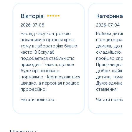
Вікторія
Катерина
2026-07-08
2026-07-04
оха
Час від часу контролюю
Робили дитині
е
показники згортання крові,
назоцитограму. 
олив
тому в лабораторіях буваю
думала, що про
часто. В Ескулаб
складнішою. Насп
подобається стабільність:
пройшло спокійно
сь
приходиш і знаєш, що все
Працівниця лабор
буде організовано
добре знайшла п
нормально. Черги рухаються
дитини, тому без с
ам
швидко, а персонал працює
Дуже вдячна за т
професійно.
ставлення.
Читати повністю...
Читати повністю..