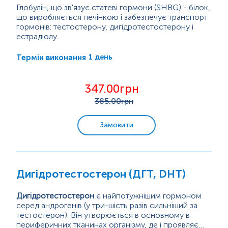
Глобулін, що зв'язує статеві гормони (SHBG) - білок,
що виробляється печінкою і забезпечує транспорт
гормонів: тестостерону, дигідротестостерону і
естрадіолу.
Як правило, гормони в організмі людини існують у
вільному або зв’язаному з білками стані. Вільні
1 день
Термін виконання
гормони є біологічно активними і можуть
безпосередньо впливати на тканини та органи-
мішені. Тим часом зв’язані гормони є біологічно
347.00грн
неактивними. SHBG зв’язує статеві гормони та
385
.00грн
транспортує їх до різних частин тіла. Якщо...
Замовити
Дигідротестостерон (ДГТ, DHT)
Дигідротестостерон
є найпотужнішим гормоном
серед андрогенів (у три-шість разів сильніший за
тестостерон). Він утворюється в основному в
периферичних тканинах організму, де і проявляє