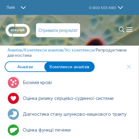
Львів
0 800 503 680
Отримати результат
Аналізи
/
Комплекси аналізів
/
Усі комплекси
/
Репродуктивна
діагностика
Аналізи
Комплекси аналізів
Біохімія крові
Оцінка ризику серцево-судинної системи
Діагностика стану шлунково-кишкового тракту
Оцінка функції печінки