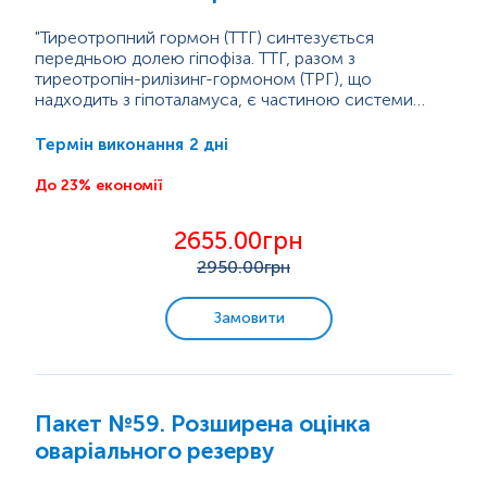
"Тиреотропний гормон (ТТГ) синтезується
передньою долею гіпофіза. ТТГ, разом з
тиреотропін-рилізинг-гормоном (ТРГ), що
надходить з гіпоталамуса, є частиною системи
зворотного зв`азку, яка забезпечує нормальний
рівень гормонів щитовидної залози в крові.
2 дні
Термін виконання
Основна функція ТТГ полягає в підтримці постійної
концентрації гормонів щитовидної залози -
До 23% економії
тиреоїдних гормонів, які регулюють процеси
утворення енергії в організмі. Коли їх вміст у крові
2655.00грн
знижується, гіпоталамус вивільняє...
2950
.00грн
Замовити
Пакет №59. Розширена оцінка
оваріального резерву