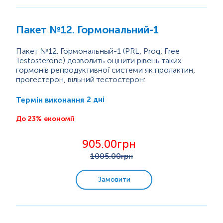
Спорт і фітнес
Пакет №12. Гормональний-1
Дієта/вегетаріанці
Пакет №12. Гормональный-1 (PRL, Prog, Free
Testosterone) дозволить оцінити рівень таких
гормонів репродуктивної системи як пролактин,
Краса здорової шкіри
прогестерон, вільний тестостерон:
Пролактин - це один з гормонів, який продукується
Надлишкова вага
гіпофізом. Пролактин необхідний для нормального
2 дні
Термін виконання
розвитку молочних залоз і забезпечення лактації у
жінок. Також він контролює секрецію прогестерону
До 23% економії
Аналізи для дітей
і гальмує виділення фолікулостимулюючого
гормону, що забезпечує нормальний
905.00грн
менструальний цикл. У крові чоловіків і...
Аналізи для жінок
1005
.00грн
Аналізи для чоловіків
Замовити
Усі комплекси