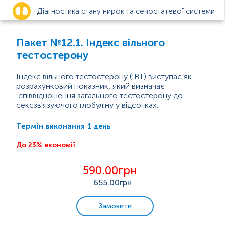
Діагностика стану нирок та сечостатевої системи
Анемія
Пакет №12.1. Індекс вільного
тестостерону
Цукровий діабет
Індекс вільного тестостерону (ІВТ) виступає як
розрахунковий показник, який визначає
Діагностика функцій щитоподібної залози
співвідношення загального тестостерону до
сексзв'язуючого глобуліну у відсотках.
Вагітність
Зміни концентрації тестостерону в крові можуть
бути зумовлені зсувами концентрації ГЗСГ, тому
1 день
Термін виконання
найчастіше ці два дослідження проводять у
Інфекції, що передаються статевим шляхом (ІПСШ)
комплексі з розрахунком індексу вільного
До 23% економії
тестостерону. Індекс вільного тестостерону
розраховується як відношення концентрації
Захворювання органів дихання
590.00грн
загального тестостерону до концентрації ГЗСГ,...
655
.00грн
Check-up
Замовити
Біль у суглобах