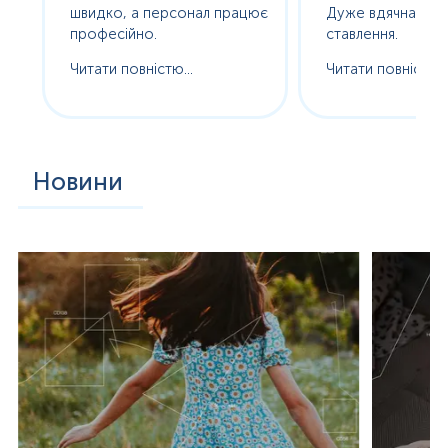
ам
швидко, а персонал працює
Дуже вдячна за т
професійно.
ставлення.
Читати повністю...
Читати повністю..
Новини