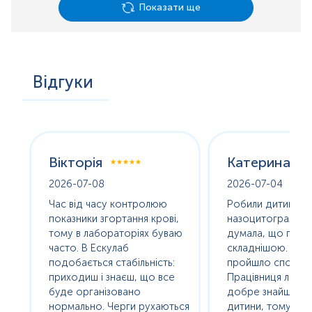
Показати ще
Відгуки
Вікторія
Катерина
2026-07-08
2026-07-04
оха
Час від часу контролюю
Робили дитині
е
показники згортання крові,
назоцитограму. 
олив
тому в лабораторіях буваю
думала, що про
часто. В Ескулаб
складнішою. Насп
подобається стабільність:
пройшло спокійно
сь
приходиш і знаєш, що все
Працівниця лабор
буде організовано
добре знайшла п
нормально. Черги рухаються
дитини, тому без с