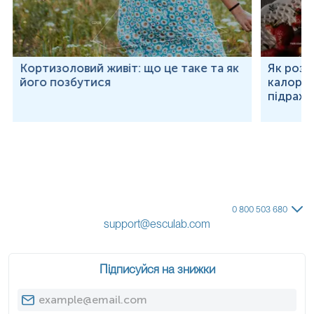
Кортизоловий живіт: що це таке та як
Як розр
його позбутися
калорій
підраху
0 800 503 680
support@esculab.com
Підписуйся на знижки