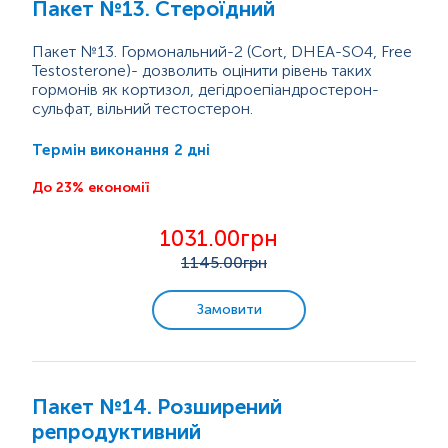
Пакет №13. Стероїдний
Пренатальна діагностика
Онкологічна діагностика
Пакет №13. Гормональний-2 (Cort, DHEA-SO4, Free
Testosterone)- дозволить оцінити рівень таких
Інфекційні дослідження
гормонів як кортизол, дегідроепіандростерон-
сульфат, вільний тестостерон.
Урогенітальні інфекції
2 дні
Термін виконання
Передопераційні обстеження
Генетичні дослідження
До 23% економії
Обстеження щитоподібної залози
1031.00грн
Репродуктивна діагностика
1145
.00грн
Вуглеводний обмін
Замовити
Клінічна біохімія
Програми з консультацією лікаря
Пакет №14. Розширений
репродуктивний