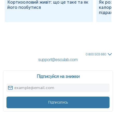
Кортизоловий живіт: що це таке та як
Як розр
його позбутися
калорій
підраху
0 800 503 680
support@esculab.com
Підписуйся на знижки
Підписатись