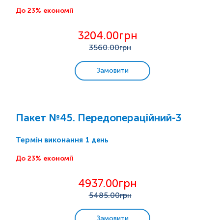
До 23% економії
Спорт і фітнес
3204.00грн
Дієта/вегетаріанці
3560
.00грн
Краса здорової шкіри
Замовити
Надлишкова вага
Пакет №45. Передопераційний-3
Аналізи для дітей
1 день
Термін виконання
Аналізи для жінок
До 23% економії
Аналізи для чоловіків
4937.00грн
5485
.00грн
Усі комплекси
Замовити