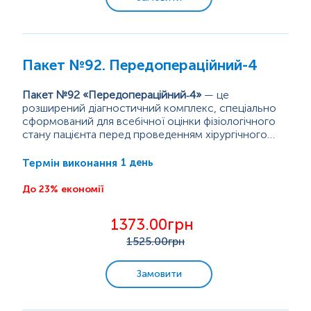
Пренатальна діагностика
Онкологічна діагностика
Інфекційні дослідження
Пакет №92. Передопераційний-4
Урогенітальні інфекції
Пакет №92 «Передопераційний‑4»
— це
Передопераційні обстеження
розширений діагностичний комплекс, спеціально
сформований для всебічної оцінки фізіологічного
Генетичні дослідження
стану пацієнта перед проведенням хірургічного
втручання будь‑якого рівня складності. Його
Обстеження щитоподібної залози
призначення полягає у виявленні прихованих
1 день
Термін виконання
порушень, які можуть вплинути на перебіг операції,
Репродуктивна діагностика
ефективність анестезії та швидкість
До 23% економії
післяопераційного відновлення. Комплекс охоплює
Вуглеводний обмін
основні лабораторні напрямки — метаболічний,
1373.00грн
Клінічна біохімія
гематологічний та коагуляційний — що...
1525
.00грн
Програми з консультацією лікаря
Замовити