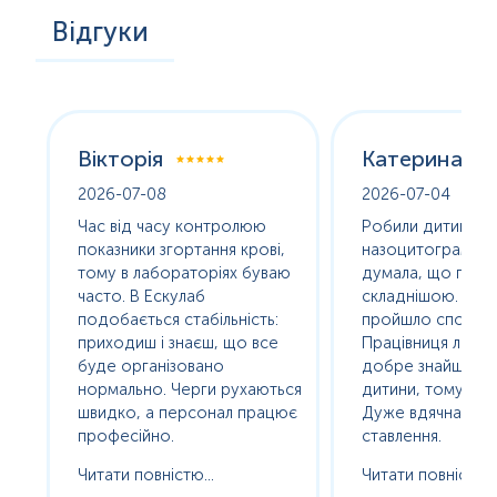
Відгуки
Вікторія
Катерина
2026-07-08
2026-07-04
оха
Час від часу контролюю
Робили дитині
е
показники згортання крові,
назоцитограму. 
олив
тому в лабораторіях буваю
думала, що про
часто. В Ескулаб
складнішою. Насп
подобається стабільність:
пройшло спокійно
сь
приходиш і знаєш, що все
Працівниця лабор
буде організовано
добре знайшла п
нормально. Черги рухаються
дитини, тому без с
ам
швидко, а персонал працює
Дуже вдячна за т
професійно.
ставлення.
Читати повністю...
Читати повністю..