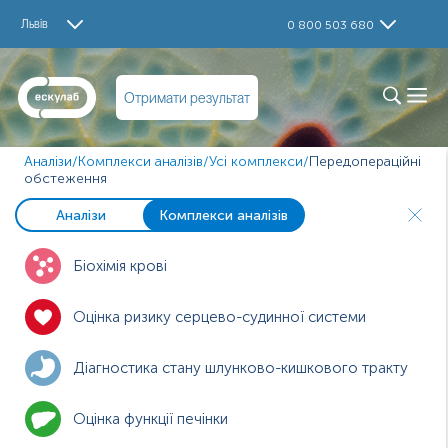
Львів
0 800 503 680
Отримати результат
Аналізи
/
Комплекси аналізів
/
Усі комплекси
/
Передопераційні
обстеження
Аналізи
Комплекси аналізів
Біохімія крові
Оцінка ризику серцево-судинної системи
Діагностика стану шлунково-кишкового тракту
Оцінка функції печінки