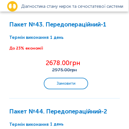
Діагностика стану нирок та сечостатевої системи
Анемія
Пакет №43. Передопераційний-1
Цукровий діабет
1 день
Термін виконання
До 23% економії
Діагностика функцій щитоподібної залози
2678.00грн
Вагітність
2975
.00грн
Інфекції, що передаються статевим шляхом (ІПСШ)
Замовити
Захворювання органів дихання
Пакет №44. Передопераційний-2
Check-up
1 день
Термін виконання
Біль у суглобах