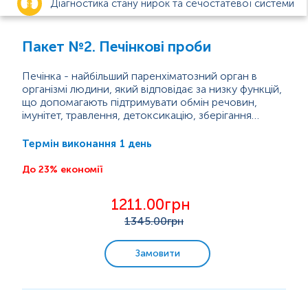
Діагностика стану нирок та сечостатевої системи
Анемія
Пакет №2. Печінкові проби
Цукровий діабет
Печінка - найбільший паренхіматозний орган в
організмі людини, який відповідає за низку функцій,
що допомагають підтримувати обмін речовин,
Діагностика функцій щитоподібної залози
імунітет, травлення, детоксикацію, зберігання
вітамінів і багато інших процесів. Печінка становить
Основні функції печінки включають:
близько 2% маси тіла дорослої людини.
1 день
Термін виконання
Вагітність
вироблення жовчі, що бере участь у
всмоктуванні й перетравлюванні жирів;
До 23% економії
поглинання та метаболізм білірубіну;
Інфекції, що передаються статевим шляхом (ІПСШ)
синтез факторів згортання крові;
1211.00грн
метаболізм...
Захворювання органів дихання
1345
.00грн
Check-up
Замовити
Біль у суглобах