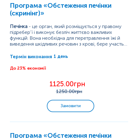
Програма «Обстеження печінки
Спорт і фітнес
(скринінг)»
Дієта/вегетаріанці
Печінка
- це орган, який розміщується у правому
підребер’ї і виконує безліч життєво важливих
функцій. Вона необхідна для перетравлення їжі й
Краса здорової шкіри
виведення шкідливих речовин з крові, бере участь
метаболізмі речовин, синтезі жовчі. Печінка також є
Симптоми ураження печінки можуть бути
Надлишкова вага
депо крові, виробляє фактори згортання крові та
відсутніми на початку захворювання або
1 день
Термін виконання
зберігає глікоген для отримання енергії.
розпливчастими, неспецифічними й схожими на
клінічну картину інших...
До 23% економії
Аналізи для дітей
1125.00грн
Аналізи для жінок
1250
.00грн
Аналізи для чоловіків
Замовити
Усі комплекси
Програма «Обстеження печінки
Програми з консультацією лікаря