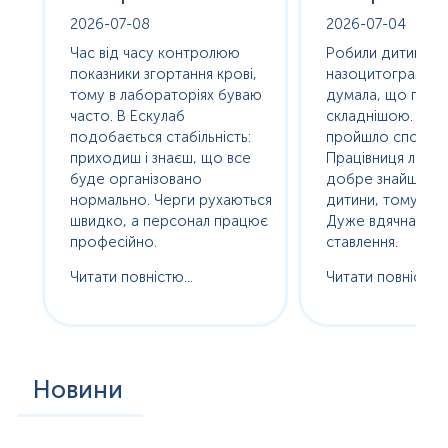
2026-07-08
2026-07-04
оха
Час від часу контролюю
Робили дитині
е
показники згортання крові,
назоцитограму. 
олив
тому в лабораторіях буваю
думала, що про
часто. В Ескулаб
складнішою. Насп
подобається стабільність:
пройшло спокійно
сь
приходиш і знаєш, що все
Працівниця лабор
буде організовано
добре знайшла п
нормально. Черги рухаються
дитини, тому без с
ам
швидко, а персонал працює
Дуже вдячна за т
професійно.
ставлення.
Читати повністю...
Читати повністю..
Новини