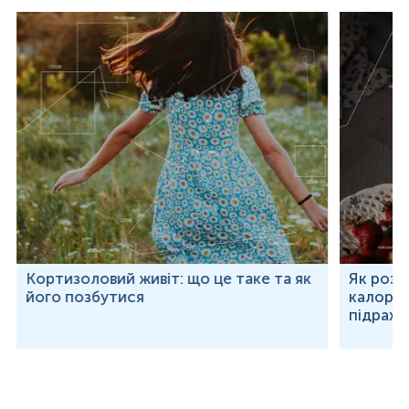
Кортизоловий живіт: що це таке та як
Як розр
його позбутися
калорій
підраху