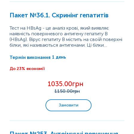
Пакет №36.1. Скринінг гепатитів
Тест на HBsAg - це аналіз крові, який виявляє
наявність поверхневого антигену гепатиту В
(HBsAg). Вірус гепатиту В містить на своїй поверхні
білки, які називаються антигенами. Ці білки
викликають імунну відповідь, внаслідок якої
HBsAg, також відомий як австралійський антиген, є
утворюються антитіла.
частиною зовнішнього шару клітини вірусу гепатиту
1 день
Термін виконання
В. У центрі клітини міститься вірусна ДНК, яка
використовується для реплікації. Навколо неї
До 23% економії
знаходиться білок, який називається...
1035.00грн
1150
.00грн
Замовити
Пакет №253. Аутоімунні порушення