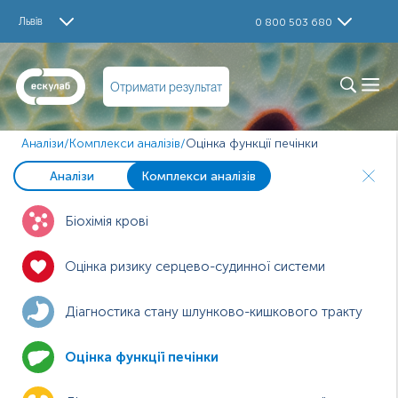
Львів
0 800 503 680
Отримати результат
Аналізи
/
Комплекси аналізів
/
Оцінка функції печінки
Аналізи
Комплекси аналізів
Біохімія крові
Оцінка ризику серцево-судинної системи
Діагностика стану шлунково-кишкового тракту
Оцінка функції печінки