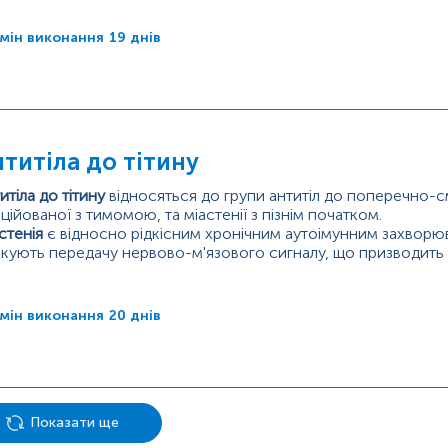
мін виконання
19 днів
титіла до тітину
итіла до тітину
відносяться до групи антитіл до поперечно-см
ційованої з тимомою, та міастенії з пізнім початком.
стенія
є відносно рідкісним хронічним аутоімунним захворю
кують передачу нервово-м'язового сигналу, що призводить 
% осіб) мішенню цих антитіл є нікотиновий ацетилхоліновий 
тсинаптичному кінці...
мін виконання
20 днів
Показати ще