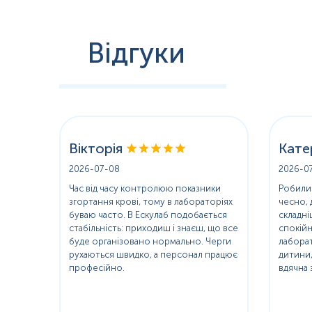
Відгуки
Вікторія
Кате
2026-07-08
2026-0
Час від часу контролюю показники
Робили
а, а
згортання крові, тому в лабораторіях
чесно, 
буваю часто. В Ескулаб подобається
складн
 добре.
стабільність: приходиш і знаєш, що все
спокійн
ь
буде організовано нормально. Черги
лаборат
ексно
рухаються швидко, а персонал працює
дитини,
нати
професійно.
вдячна 