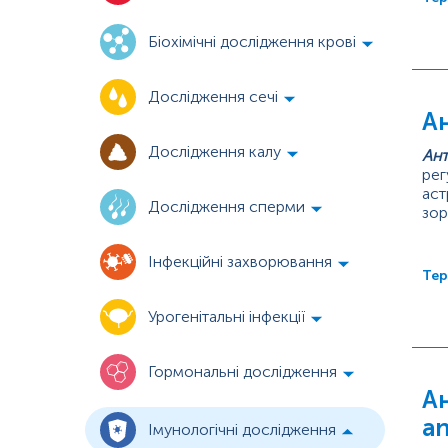
Біохімічні дослідження крові
Дослідження сечі
А
Дослідження калу
Ант
рег
аст
Дослідження сперми
зор
Зор
скл
Інфекційні захворювання
Тер
Урогенітальні інфекції
Гормональні дослідження
Ан
a
Імунологічні дослідження