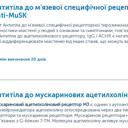
титіла до м'язевої специфічної реце
nti-MuSK
т Антитіла до м'язевої специфічної рецепторної тирозинкіна
гностики міастенії у людей з ознаками та симптомами, пов’я
Антитіла до ацетилхолінового рецептору, IgG / ACHR є нега
 віддиференціювати міастенію від інших станів, що можуть в
нічної м’язової втоми та слабкості.
ирені ознаки та симптоми...
мін виконання
20 днів
нтитіла до мускаринових ацетилхолін
кариновий ацетилхоліновий рецептор М3
є одним з аутоан
 нейромедіатора ацетилхоліну опосередкована через два тип
ептори та мускаринові рецептори. Мускаринові рецептори 
'язаних з G-білком 7-TM. Молекула ацетилхоліну активує му
асимпатичну реакцію в будь-яких органах і тканинах, де вони