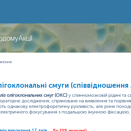
додому
Акції
дження
ігоклональні смуги (співвідношення 
ліз олігоклональних смуг (ОКС)
у спинномозковій рідині та с
ораторне дослідження, спрямоване на виявлення та порівнян
ть однакову електрофоретичну рухливість, але різне похо
електричного фокусування з подальшою імунною фіксацією, 
начення інтратекального синтезу IgG.
овною метою аналізу є встановлення, чи...
мін виконання
17 днів
До 23% економії