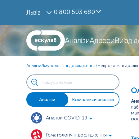
0 800 503 680
Львів
Аналізи
Адреси
Виїзд 
Аналізи
/
Імунологічні дослідження
/
Неврологічні дослі
Ол
Аналізи
Комплекси аналізів
Ана
лаб
маю
Аналізи COVID-19
ізо
виз
Осн
Гематологічні дослідження
Тер