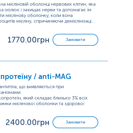
на мієліновій оболонці нервових клітин, яка
а ізолює і захищає нерви та допомагає їм
и мієлінову оболонку, коли вона
цитів мієліну, спричиняючи демієлінізацію і
1770
.00грн
Замовити
опротеїну / anti-MAG
антитіла, що виявляються при
ханізмами.
копротеїн, який складає близько 3% всіх
дтримки мієлінової оболонки та здорової
и матеріал, що оточує аксони нервових
2400
.00грн
Замовити