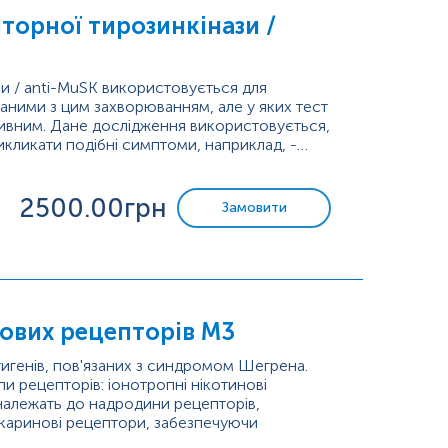
пторної тирозинкінази /
зи / anti-MuSK використовується для
заними з цим захворюванням, але у яких тест
тивним. Дане дослідження використовується,
икликати подібні симптоми, наприклад, -
2500
.00грн
Замовити
ових рецепторів M3
тигенів, пов'язаних з синдромом Шегрена.
и рецепторів: іонотропні нікотинові
належать до надродини рецепторів,
скаринові рецептори, забезпечуючи
 експресуються. На сьогодні...