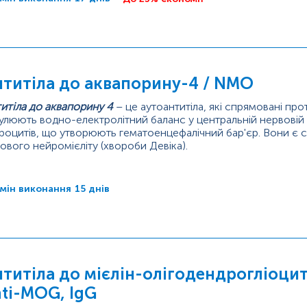
нтитіла до аквапорину-4 / NMO
итіла до аквапорину 4
– це аутоантитіла, які спрямовані про
улюють водно-електролітний баланс у центральній нервовій 
роцитів, що утворюють гематоенцефалічний бар'єр. Вони є 
ового нейромієліту (хвороби Девіка).
овий нейромієліт (NMO), який іноді називають хворобою Д
ерозом (ЗСРС), є важким, рецидивуючим,...
мін виконання
15 днів
титіла до мієлін-олігодендрогліоцит
nti-MOG, IgG