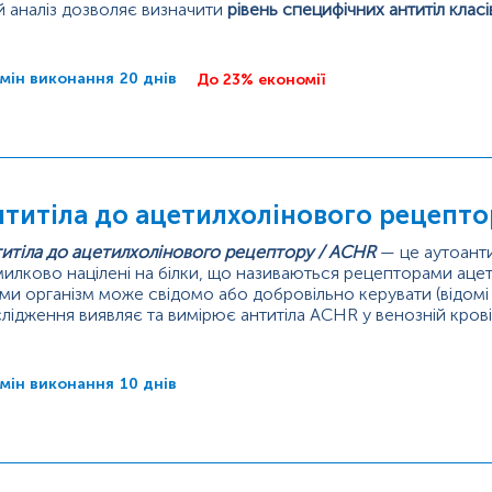
 аналіз дозволяє визначити
рівень специфічних антитіл клас
ієнта. Він допомагає лікарям у діагностиці певних невролог
нічну...
мін виконання
20 днів
До 23% економії
титіла до ацетилхолінового рецептор
итіла до ацетилхолінового рецептору / ACHR
— це аутоантит
илково націлені на білки, що називаються рецепторами ацетил
ми організм може свідомо або добровільно керувати (відомі 
лідження виявляє та вимірює антитіла ACHR у венозній крові
ворювання міастенія (myasthenia gravis, MG).
 м’язів починається, коли імпульс...
мін виконання
10 днів