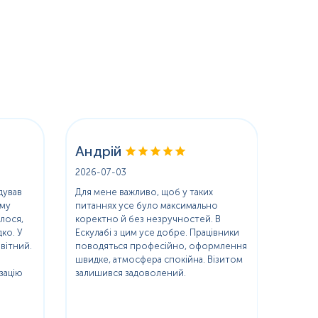
Андрій
Іри
2026-07-03
2026-
дував
Для мене важливо, щоб у таких
З Еску
ому
питаннях усе було максимально
коли п
лося,
коректно й без незручностей. В
біотин
ко. У
Ескулабі з цим усе добре. Працівники
Все як
вітний.
поводяться професійно, оформлення
Подоб
швидке, атмосфера спокійна. Візитом
персо
зацію
залишився задоволений.
Резуль