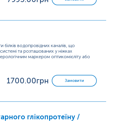
ти білків водопровідних каналів, що
системі та розташованих у ніжках
серологічним маркером оптикомієліту або
евіка або зорово-спинномозковим розсіяним
1700
.00грн
Замовити
арного глікопротеїну /