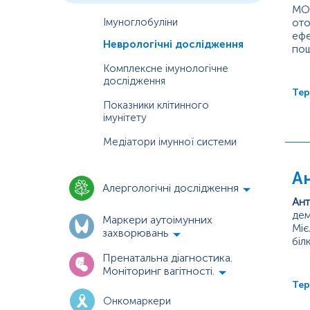
MOG
Імуноглобуліни
ото
ефе
Неврологічні дослідження
пош
пош
Ант
Комплексне імунологічне
дослідження
Тер
Показники клітинного
імунітету
Медіатори імунної системи
Ан
Алергологічні дослідження
Ант
дем
Маркери аутоімунних
Міє
захворювань
біл
пер
Пренатальна діагностика.
клі
Моніторинг вагітності.
Тер
Онкомаркери