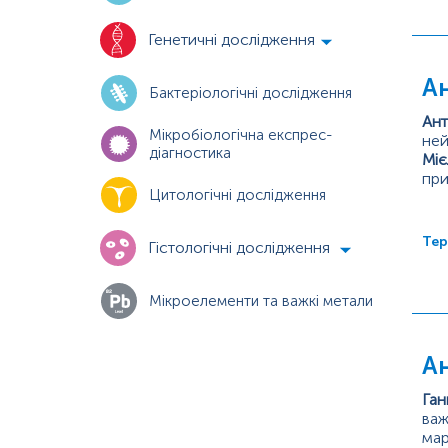
Генетичні дослідження
Ан
Бактеріологічні дослідження
Ант
Мікробіологічна експрес-
ней
діагностика
Міє
при
Цитологічні дослідження
глі
сис
Тер
Гістологічні дослідження
Мікроелементи та важкі метали
Ан
Ган
важ
мар