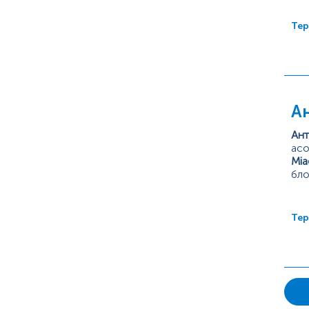
Тер
Ан
Ант
асо
Міа
бло
>80
пос
Тер