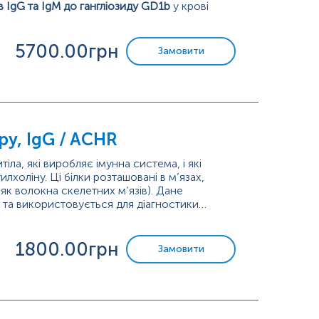
ів IgG та IgM до гангліозиду GD1b
у крові
ічних станів, включаючи синдром Гієна-Барре,
5700
.00грн
Замовити
у, IgG / ACHR
іла, які виробляє імунна система, і які
холіну. Ці білки розташовані в м’язах,
як волокна скелетних м’язів). Дане
 та використовується для діагностики
1800
.00грн
Замовити