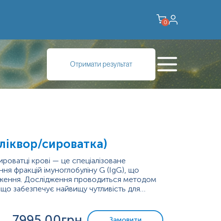
0
Отримати результат
ліквор/сироватка)
ироватці крові — це спеціалізоване
ня фракцій імуноглобуліну G (IgG), що
дження. Дослідження проводиться методом
що забезпечує найвищу чутливість для
7995
.00грн
Замовити