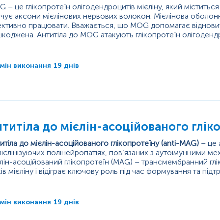
 – це глікопротеїн олігодендроцитів мієліну, який міститься 
чує аксони мієлінових нервових волокон. Мієлінова оболонк
ктивно працювати. Вважається, що MOG допомагає відновит
коджена. Антитіла до MOG атакують глікопротеїн олігодендро
кодження мієлінової оболонки.
итіла до мієлін-олігодендрогліоцитарного...
мін виконання
19 днів
титіла до мієлін-асоційованого глік
итіла до мієлін-асоційованого глікопротеїну (anti-MAG)
– це 
ієлінізуючих полінейропатіях, пов’язаних з аутоімунними ме
лін-асоційований глікопротеїн (MAG) – трансмембранний глі
ків мієліну і відіграє ключову роль під час формування та пі
иферичної нервової системи. Мієлін – це насичений ліпідам
тин, щоб...
мін виконання
19 днів