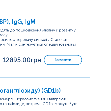
P), IgG, IgM
водять до пошкодження мієліну й розвитку
розу.
а посилює передачу сигналів. Становить
ни. Мієлін синтезується спеціалізованими
ндроцитами, а в периферичній нервовій
12895
.00грн
Замовити
логангліозиду) (GD1b)
 мембран нервових тканин і відіграють
до гангліозидів, зокрема GD1b, можуть бути