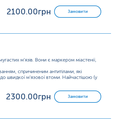
2100
.00грн
Замовити
угастих м'язів. Вони є маркером міастенії,
ванням, спричиненим антитілами, які
до швидкої м'язової втоми. Найчастішою (у
рецептор скелетних м'язів (nAChR) на
2300
.00грн
Замовити