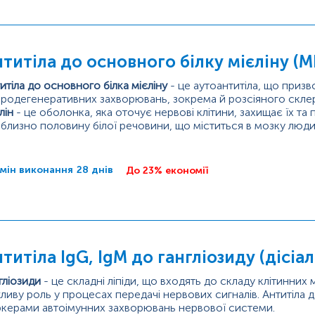
титіла до основного білку мієліну (MB
итіла до основного білка мієліну
- це аутоантитіла, що приз
родегенеративних захворювань, зокрема й розсіяного скле
лін
- це оболонка, яка оточує нервові клітини, захищає їх т
близно половину білої речовини, що міститься в мозку люди
альними клітинами: у центральній нервовій системі - олігоде
темі -...
мін виконання
28 днів
До 23% економії
титіла IgG, IgM до гангліозиду (дісіа
гліозиди
- це складні ліпіди, що входять до складу клітинних
ливу роль у процесах передачі нервових сигналів. Антитіла 
керами автоімунних захворювань нервової системи.