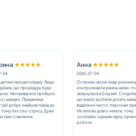
рина
Анна
7-04
2026-07-04
 дитині назоцитограму. Якщо
Останнім часом лікар рекомен
думала, що процедура буде
контролювати рівень калію, т
ішою. Насправді все пройшло
звернулася в Ескулаб. Сподоба
о і швидко. Працівниця
що аналіз зробили досить швид
орії добре знайшла підхід до
відділенні чисто, персонал при
 тому без сліз і стресу. Дуже
Не люблю довго чекати, тому
за таке ставлення.
особливо оцінила гарну органі
роботи.