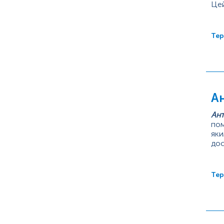
Цей
пац
хро
Тер
Ан
Ант
пом
яки
дос
зах
Рух
Тер