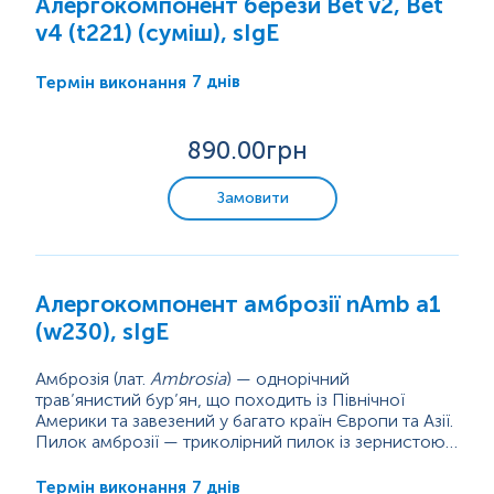
Алергокомпонент берези Bet v2, Bet
Молекулярна алергодіагностика
v4 (t221) (суміш), sIgE
методом ImmunoCap
7 днів
Термін виконання
Медикаментозна алергія
Алергодіагностика методом ImmunoCap
890
.00грн
Мультикомплексний тест ALEX-2
Замовити
Imu-Pro (харчова алергія, алерген-специфічні
IgG)
Food Xplorer (FOX) (харчова
непереносимість, алерген-специфічні IgG)
Алергокомпонент амброзії nAmb a1
(w230), sIgE
Маркери аутоімунних захворювань
Амброзія (лат.
Ambrosia
) — однорічний
трав’янистий бур’ян, що походить із Північної
Пренатальна діагностика. Моніторинг вагітності.
Америки та завезений у багато країн Європи та Азії.
Пилок амброзії — триколірний пилок із зернистою
поверхнею. Він має розмір частинок менше 10 мкм
Ендемічне розповсюдження амброзії по всій
Онкомаркери
і осідає в периферійних частинах дихальних шляхів,
Європі зростає через зміни навколишнього
7 днів
Термін виконання