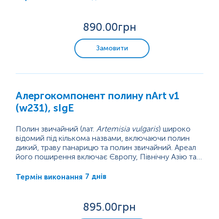
що призводить до ознак інфекції нижніх дихальних
середовища, такі як урбанізація та зміна клімату, що
шляхів.
має...
Генетичні дослідження
890
.00грн
Бактеріологічні дослідження
Замовити
Мікробіологічна експрес-діагностика
Цитологічні дослідження
Алергокомпонент полину nArt v1
(w231), sIgE
Гістологічні дослідження
Полин звичайний (лат.
Artemisia vulgaris
) широко
відомий під кількома назвами, включаючи полин
Мікроелементи та важкі метали
дикий, траву панарицю та полин звичайний. Ареал
його поширення включає Європу, Північну Азію та
Північну Америку.
Зростаючи приблизно до 122 сантиметрів у висоту,
трав’яниста багаторічна рослина вже давно
7 днів
Термін виконання
використовується як рослинний лікарський засіб у
Європі та Азії. Полин виробляє велику кількість
пилку, який є сильним алергеном і переноситься
895
.00грн
вітром. Під час сезону пилку...