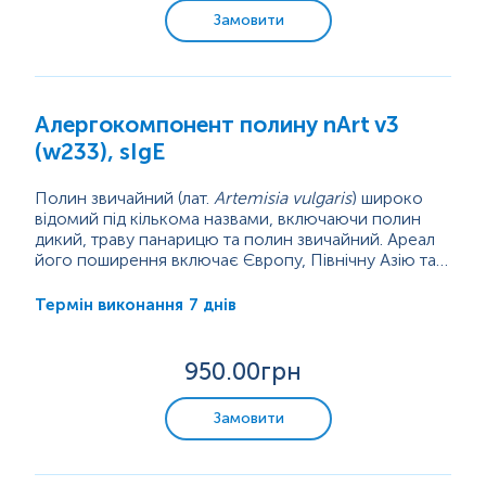
Замовити
Алергокомпонент полину nArt v3
(w233), sIgE
Полин звичайний (лат.
Artemisia vulgaris
) широко
відомий під кількома назвами, включаючи полин
дикий, траву панарицю та полин звичайний. Ареал
його поширення включає Європу, Північну Азію та
Північну Америку.
Зростаючи приблизно до 122 сантиметрів у висоту,
трав’яниста багаторічна рослина вже давно
7 днів
Термін виконання
використовується як рослинний лікарський засіб у
Європі та Азії. Полин виробляє велику кількість
пилку, який є сильним алергеном і переноситься
950
.00грн
вітром. Під час сезону пилку полину...
Замовити