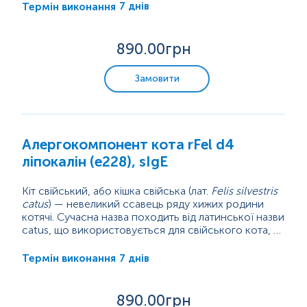
вже понад 9500 років та є найпоширенішою
7 днів
Термін виконання
хатньою твариною. Проте, незважаючи на
популярність кота як домашнього улюбленця, він є
важливим джерелом інгаляційних алергенів у...
890
.00грн
Замовити
Алергокомпонент кота rFel d4
ліпокалін (e228), sIgE
Кіт свійський, або кішка свійська (лат.
Felis silvestris
catus
) — невеликий ссавець ряду хижих родини
котячі. Сучасна назва походить від латинської назви
catus, що використовується для свійського кота, на
відміну від дикого, який латиною називається felis.
Кіт перебуває в тісному співіснуванні з людиною
вже понад 9500 років та є найпоширенішою
7 днів
Термін виконання
хатньою твариною. Проте, незважаючи на
популярність кота як домашнього улюбленця, він є
важливим джерелом інгаляційних алергенів у...
890
.00грн