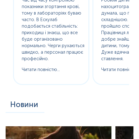
е
показники згортання крові,
назоцитограму. 
олив
тому в лабораторіях буваю
думала, що про
часто. В Ескулаб
складнішою. Насп
подобається стабільність:
пройшло спокійно
сь
приходиш і знаєш, що все
Працівниця лабор
буде організовано
добре знайшла п
нормально. Черги рухаються
дитини, тому без с
ам
швидко, а персонал працює
Дуже вдячна за т
професійно.
ставлення.
Читати повністю...
Читати повністю..
Новини