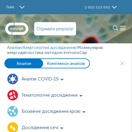
Львів
0 800 503 680
Отримати результат
Аналізи
/
Алергологічні дослідження
/
Молекулярна
алергодіагностика методом ImmunoCap
Аналізи
Комплекси аналізів
Аналізи COVID-19
Гематологічні дослідження
Біохімічні дослідження крові
Дослідження сечі