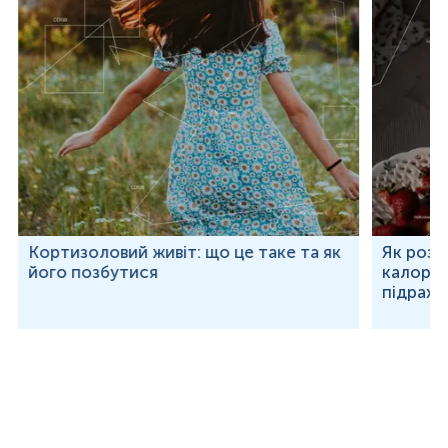
Кортизоловий живіт: що це таке та як
Як розр
його позбутися
калорій
підраху