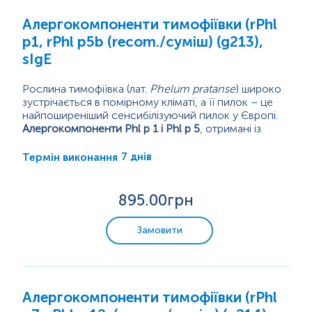
Алергокомпоненти тимофіївки (rPhl
p1, rPhl p5b (recom./суміш) (g213),
sIgE
Рослина тимофіївка (лат.
Phelum pratanse
) широко
зустрічається в помірному кліматі, а її пилок – це
найпоширеніший сенсибілізуючий пилок у Європі.
Алергокомпоненти Phl p 1 і Phl p 5
, отримані із
пилку тимофіївки, є одними із основних (мажорних)
алергенів пилку трав 1 і 5 групи відповідно.
7 днів
Термін виконання
Алергени пилку трав 1-ї групи – це глікозильовані
білки з молекулярною масою приблизно 30 кДа,
що належать до підкласу бета-експансину (EXP-B)
895
.00грн
надродини білків експансину і проявляються як...
Замовити
Алергокомпоненти тимофіївки (rPhl