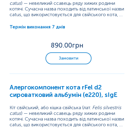
catus
) — невеликий ссавець ряду хижих родини
котячі. Сучасна назва походить від латинської назви
catus, що використовується для свійського кота, на
відміну від дикого, який латиною називається felis.
Кіт перебуває в тісному співіснуванні з людиною
вже понад 9500 років та є найпоширенішою
7 днів
Термін виконання
хатньою твариною. Проте, незважаючи на
популярність кота як домашнього улюбленця, він є
важливим джерелом інгаляційних алергенів у...
890
.00грн
Замовити
Алергокомпонент кота rFel d2
сироватковий альбумін (e220), sIgE
Кіт свійський, або кішка свійська (лат.
Felis silvestris
catus
) — невеликий ссавець ряду хижих родини
котячі. Сучасна назва походить від латинської назви
catus, що використовується для свійського кота, на
відміну від дикого, який латиною називається felis.
Кіт перебуває в тісному співіснуванні з людиною