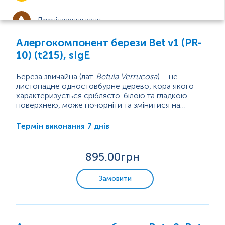
Дослідження калу
Алергокомпонент берези Bet v1 (PR-
Дослідження сперми
10) (t215), sIgE
Інфекційні захворювання
Береза ​​звичайна (лат.
Betula Verrucosa
) – це
листопадне одностовбурне дерево, кора якого
характеризується сріблясто-білою та гладкою
Урогенітальні інфекції
поверхнею, може почорніти та змінитися на
тріщинисті прямокутні виступи. Період цвітіння
Дерево береза належить до родини Березові (лат.
берези припадає на пізню весну. Під час цвітіння
Betulaceae
) та порядку Букоцвіті (лат.
Fagles
). Окрім
7 днів
Термін виконання
Гормональні дослідження
виробляється велика кількість пилку, на який може
берези, до родини
Betulaceae
...
виникати алергічна реакція.
895
.00грн
Імунологічні дослідження
Замовити
Алергологічні дослідження
IgE - алерген-специфічні (алерготести),
харчові та інгаляційні панелі