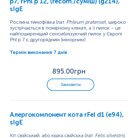
p7, rPhl p 12, (recom./суміш) (g214),
sIgE
Рослина тимофіївка (лат.
Phleum pratense
), широко
зустрічається в помірному кліматі, а її пилок – це
найпоширеніший сенсибілізуючий пилок у Європі.
Phl p 7 є другорядним (мінорним)
алергокомпонентом пилку тимофіївки, що
належить до родини полкальцинових пилкових
7 днів
Термін виконання
паналергенів. Це неглікозильований білок EF-hand,
що зв’язує кальцій. Phl p 7 виявляється у 10-15%
пацієнтів, сенсибілізованих до пилку лучних трав та
895
.00грн
зумовлює перехресну реактивність з різними
видами рослин...
Замовити
Алергокомпонент кота rFel d1 (е94),
sIgE
Кіт свійський, або кішка свійська (лат.
Felis silvestris