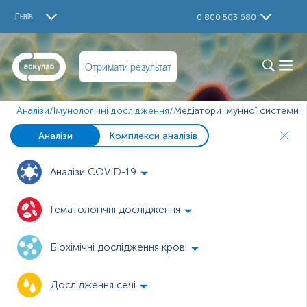
Львів
0 800 503 680
Отримати результат
Аналізи
/
Імунологічні дослідження
/
Медіатори імунної системи
Аналізи
Комплекси аналізів
Аналізи COVID-19
Гематологічні дослідження
Біохімічні дослідження крові
Дослідження сечі