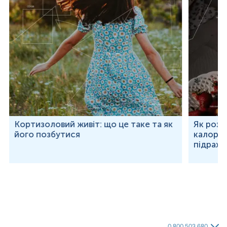
Кортизоловий живіт: що це таке та як
Як розр
його позбутися
калорій
підраху
0 800 503 680