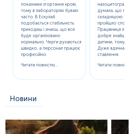
е
показники згортання крові,
назоцитограму. 
олив
тому в лабораторіях буваю
думала, що про
часто. В Ескулаб
складнішою. Насп
подобається стабільність:
пройшло спокійно
сь
приходиш і знаєш, що все
Працівниця лабор
буде організовано
добре знайшла п
нормально. Черги рухаються
дитини, тому без с
ам
швидко, а персонал працює
Дуже вдячна за т
професійно.
ставлення.
Читати повністю...
Читати повністю..
Новини