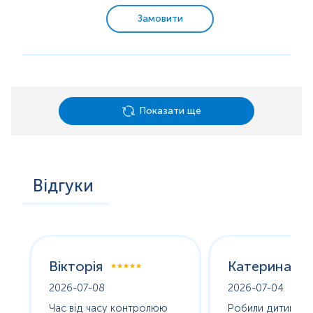
макрофагами, гранулоцитами, лімфоцитами).
Замовити
Цитокіни
виді...
Показати ще
Відгуки
Вікторія
Катерина
2026-07-08
2026-07-04
оха
Час від часу контролюю
Робили дитині