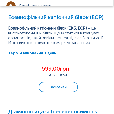
Дослідження калу
Еозинофільний катіонний білок (ЕСР)
Дослідження сперми
Еозинофільний катіонний білок (ЕКБ,
ECP)
– це
високотоксичний білок, що міститься в гранулах
Інфекційні захворювання
еозинофілів, який вивільняється під час їх активації.
Його використовують як маркер запальних
процесів при алергічних і деяких паразитарних
ЕКБ має протипаразитарну, бактерицидну та
Урогенітальні інфекції
захворюваннях.
противірусну дію, проте у високих концентраціях
1 день
Термін виконання
пошкоджує власні тканини, наприклад, епітелій
Гормональні дослідження
бронхів.
Симптоми, при яких може бути підвищений ЕКБ:
599.00грн
задишка, кашель, відчуття стискання в...
665
.00грн
Імунологічні дослідження
Замовити
Імуноглобуліни
Неврологічні дослідження
Комплексне імунологічне дослідження
Діаміноксидаза (непереносимість