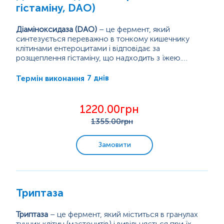
Показники клітинного імунітету
гістаміну, DAO)
Медіатори імунної системи
Діаміноксидаза (
DAO
)
– це фермент, який
синтезується переважно в тонкому кишечнику
клітинами ентероцитами і відповідає за
Алергологічні дослідження
розщеплення гістаміну, що надходить з їжею.
Низький рівень ДАО призводить до накопичення
Такий стан виникає при захворюваннях кишечника
«харчового» гістаміну в організмі людини, що
(целіакія, виразковий коліт, гастроентерит тощо),
7 днів
Термін виконання
Маркери аутоімунних захворювань
називають непереносимістю гістаміну.
пошкодженнях слизової оболонки, прийомі
препаратів, генетичній схильності.
Рівень...
1220.00грн
Пренатальна діагностика. Моніторинг вагітності.
1355
.00грн
Онкомаркери
Замовити
Генетичні дослідження
Бактеріологічні дослідження
Триптаза
Мікробіологічна експрес-діагностика
Триптаза
– це фермент, який міститься в гранулах
тучних клітин (мастоцитів) і вивільняється при їх