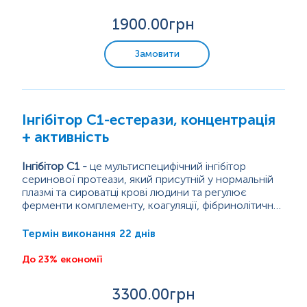
аутосомно-домінантне захворювання, що
викликається мутаціями SERPING1 гена, який...
1900
.00грн
Замовити
Інгібітор C1-естерази, концентрація
+ активність
Інгібітор С1 -
це мультиспецифічний інгібітор
серинової протеази, який присутній у нормальній
плазмі та сироватці крові людини та регулює
ферменти комплементу, коагуляції, фібринолітичної
та кініноутворюючої систем.
Дефіцит інгібітора С1-естерази, також відомий як
спадковий ангіоневротичний набряк (САН),
22 днів
Термін виконання
призводить до неконтрольованого вироблення
брадикініну, який є потужним
До 23% економії
судинорозширювальним пептидом завдяки
багатофакторному впливу на гладку мускулатуру
3300
.00грн
кровоносних судин....