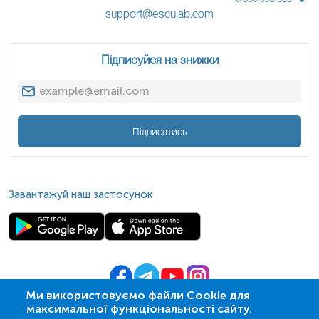
support@esculab.com
Підписуйся на знижки
Підписатись
Завантажуй наш застосунок
Ми використовуємо файли Cookie для
максимальної функціональності сайту.
© 2009-
2026
| ПСМЛ «Ескулаб»