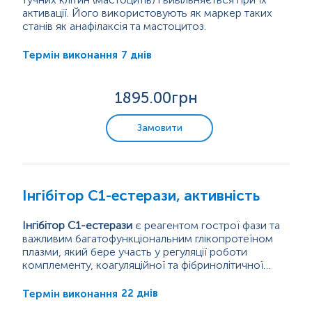
активації. Його використовують як маркер таких
Цитологічні дослідження
станів як анафілаксія та мастоцитоз.
Анафілаксія — це важка, миттєва та небезпечна для
життя алергічна реакція, що виникає при
7 днів
Термін виконання
Гістологічні дослідження
повторному контакті з алергеном. Вона
проявляється у вигляді набряків, кропив’янки,
звуження дихальних шляхів (бронхоспазму) та
Мастоцитоз — це група рідкісних...
Мікроелементи та важкі метали
1895
.00грн
різкого падіння артеріального тиску.
Замовити
Інгібітор С1-естерази, активність
Інгібітор С1-естерази
є реагентом гострої фази та
важливим багатофункціональним глікопротеїном
плазми, який бере участь у регуляції роботи
комплементу, коагуляційної та фібринолітичної
систем. C1INH належить до підродини інгібіторів
Важливе клінічне значення має дефіцит інгібітора
серинової протеїнази (серпінів).
С1-естерази, який є причиною спадкового
22 днів
Термін виконання
ангіоневротичного набряку. Це рідкісне