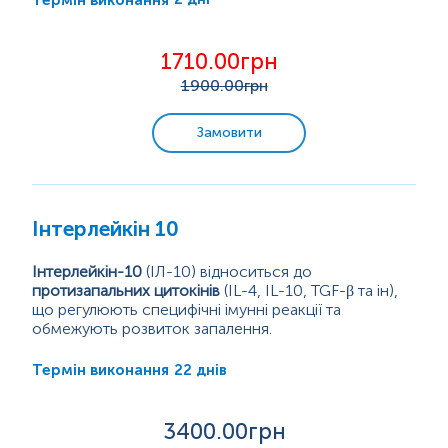
недіагностованих ушкоджень чи ускладнень.
Подальші дослідження показали, що цей білок
проявляє активність не тільки щодо В-клітин, але і
1710.00грн
Т-клітин, гемопоетичних стовбурових клітин,
1900
.00грн
гепатоцитів та клітин мозку. Вироблення...
Замовити
Інтерлейкін 10
Інтерлейкін-10
(ІЛ-10) відноситься до
протизапальних цитокінів
(IL-4, IL-10, TGF-β та ін),
що регулюють специфічні імунні реакції та
обмежують розвиток запалення.
Імунітет - це комплекс реакцій організму,
спрямованих на захист від інфекцій та речовин, що
22 днів
Термін виконання
відрізняються біологічними властивостями (від
антигенів). Вродженими факторами захисту
організму є
білки-цитокіни
, що продукуються
3400
.00грн
клітинами крові та тканин (моноцитами,