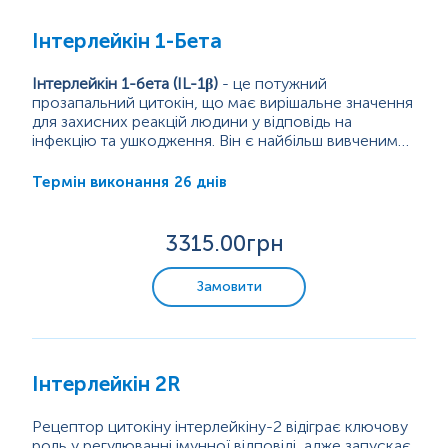
Інтерлейкін 1-Бета
Інтерлейкін 1-бета (IL-1β)
- це потужний
прозапальний цитокін, що має вирішальне значення
для захисних реакцій людини у відповідь на
інфекцію та ушкодження. Він є найбільш вивченим
інтерлейкіном з 11 членів сімейства ІЛ-1.
Виробляється і секретується переважно клітинами
26 днів
Термін виконання
вродженої імунної системи, такими як моноцити й
макрофаги. Синтезується у вигляді попередника
про-IL-1β, у відповідь на стимуляцію екзогенними
3315
.00грн
пірогенами, такими як ліпополісахариди клітинних
стінок бактерій...
Замовити
Інтерлейкін 2R
Рецептор цитокіну інтерлейкіну-2 відіграє ключову
роль у регулюванні імунної відповіді, адже запускає