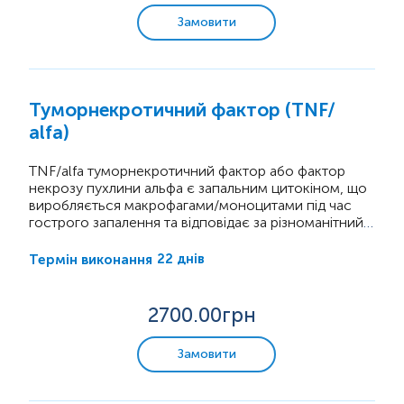
Замовити
Туморнекротичний фактор (TNF/
аlfa)
TNF/аlfa туморнекротичний фактор або фактор
некрозу пухлини альфа є запальним цитокіном, що
виробляється макрофагами/моноцитами під час
гострого запалення та відповідає за різноманітний
спектр сигнальних подій у клітинах, який
призводить до некрозу або апоптозу. Дане
22 днів
Термін виконання
дослідження також використовується для
визначення стійкості організму до інфекцій і раку.
2700
.00грн
Замовити