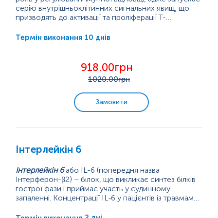
серію внутрішньоклітинних сигнальних явищ, що
призводять до активації та проліферації T-
лімфоцитів, які знаходяться у спокої, і зрештою –
Встановлено, що sIL2R присутній у низьких
до вироблення клітин-хелперів, клітин-супресорів
концентраціях у сироватці здорових людей і
10 днів
Термін виконання
та цитотоксичних T-лімфоцитів, що
суттєво підвищений при широкому колі...
опосередковують імунні реакції.
918.00грн
1020
.00грн
Замовити
Інтерлейкін 6
Інтерлейкін 6
або IL-6 (попередня назва
Інтерферон-β2) – білок, що викликає синтез білків
гострої фази і приймає участь у судинному
запаленні. Концентрації IL‑6 у пацієнтів із травмами
може бути показником пізніх ускладнень
хірургічного лікування чи маркером
2 дні
Термін виконання