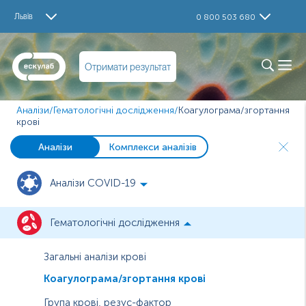
Львів
0 800 503 680
Отримати результат
Аналізи
/
Гематологічні дослідження
/
Коагулограма/згортання
крові
Аналізи
Комплекси аналізів
Аналізи COVID-19
Гематологічні дослідження
Загальні аналізи крові
Коагулограма/згортання крові
Група крові, резус-фактор