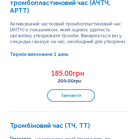
тромбопластиновий час (АЧТЧ,
Гістологічні дослідження
АРТТ)
Активований частковий тромбопластиновий час
Мікроелементи та важкі метали
(АЧТЧ) є показником, який оцінює здатність
організму утворювати тромби. Вимірюється він у
секундах і вказує на час, необхідний для утворення
згустку в зразку крові після додавання реагентів,
Коли стінка кровоносних судин пошкоджується,
зокрема кальцію хлориду. АЧТЧ визначає функцію
виникає кровотеча, і запускається процес, відомий
1 день
Термін виконання
певних білків, які називаються факторами згортання
як...
крові, і є важливою складовою утворення тромбів.
185.00грн
205
.00грн
Замовити
Тромбіновий час (ТЧ, TT)
Гемостаз
- це механізм, який призводить до