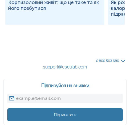
Кортизоловий живіт: що це таке та як
Як розр
його позбутися
калорій
підраху
0 800 503 680
support@esculab.com
Підписуйся на знижки
Підписатись