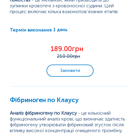
зупинки кровотечі з кровоносної судини. Цей
процес включає кілька взаємопов’язаних етапів:
спазм кровоносної судини;
утворення тимчасового тромбу - первинний
1 день
Термін виконання
гемостаз;
активація коагуляційного каскаду - вторинний
гемостаз;
189.00грн
утворення фібринового (кінцевого) тромбу.
210
.00грн
Первинний гемостаз полягає в тому, що
тромбоцити, які циркулюють у крові,
Замовити
прикріплюються до пошкодженої судини,
нашаровуються та утворюють тромб, який
зупиняє...
Фібриноген по Клаусу
Аналіз фібриногену по Клаусу
- це кількісний
функціональний аналіз крові, що визначає здатність
фібриногену утворювати фібриновий згусток після
впливу високої концентрації очищеного тромбіну.
Фібриноген є важливим білком, який виробляється