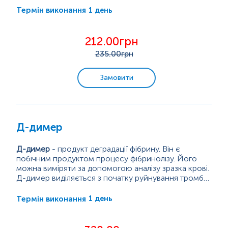
в печінці та відіграє ключову роль у процесі
1 день
Термін виконання
згортання крові. Після зв'язування тромбіну (фактор
IIa) з фібриногеном (кінцевий етап каскаду
згортання крові), відбувається відщеплення
212.00грн
фібринопептидів А і В, внаслідок чого
235
.00грн
утворюється...
Замовити
Д-димер
Д-димер
- продукт деградації фібрину. Він є
побічним продуктом процесу фібринолізу. Його
можна виміряти за допомогою аналізу зразка крові.
Д-димер виділяється з початку руйнування тромбу.
Здорові люди мають низький рівень Д-димеру,
На кінцевих етапах активації внутрішнього або
оскільки спостерігається постійний мінімальний
зовнішнього шляхів згортання крові відбувається
1 день
Термін виконання
фізіологічний синтез фібрину та його руйнування.
від'єднання фібринопептидів А і В від розчинного...