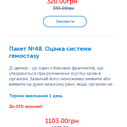
320.00грн
355
.00грн
Замовити
Пакет №48. Оцінка системи
гемостазу
Д-димер - це один з білкових фрагментів, що
утворюється при розчиненні згустку крові в
організмі. Зазвичай його неможливо виявити або
виявити на дуже низькому рівні, якщо організм не
формує і не руйнує тромби. Тоді його рівень в крові
помітно зростає. Тест призначають у випадку
1 день
Термін виконання
наявності у пацієнтів симптомів тромбозу або
станів, які спричиняють утворення патологічних
До 23% економії
згустків крові, таких як тромбоз глибоких вен (ТГВ),
трембоемболії легеневої артерії (ТЕЛА) або
1103.00грн
дисемінованї...