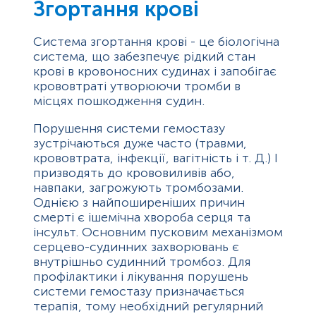
Згортання крові
Система згортання крові - це біологічна
система, що забезпечує рідкий стан
крові в кровоносних судинах і запобігає
крововтраті утворюючи тромби в
місцях пошкодження судин.
Порушення системи гемостазу
зустрічаються дуже часто (травми,
крововтрата, інфекції, вагітність і т. Д.) І
призводять до крововиливів або,
навпаки, загрожують тромбозами.
Однією з найпоширеніших причин
смерті є ішемічна хвороба серця та
інсульт. Основним пусковим механізмом
серцево-судинних захворювань є
внутрішньо судинний тромбоз. Для
профілактики і лікування порушень
системи гемостазу призначається
терапія, тому необхідний регулярний