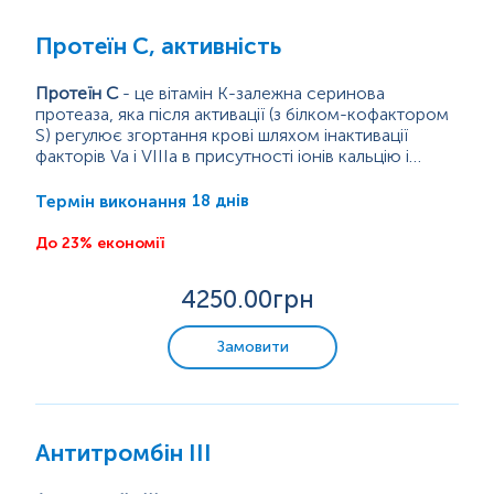
Протеїн C, активність
Протеїн С
- це вітамін К-залежна серинова
протеаза, яка після активації (з білком-кофактором
S) регулює згортання крові шляхом інактивації
факторів Va і VIIIa в присутності іонів кальцію і
фосфоліпідів, тим самим індукуючи фібриноліз.
У здоровій загальній популяції частота
Фермент синтезується в печінці в залежност
безсимптомного дефіциту протеїну С становить 1
і
від
18 днів
Термін виконання
вітаміну К.
на 200-500 осіб, тоді як клінічно значуща венозна
тромбоемболія зустрічається у 1 з 20 000 осіб....
До 23% економії
4250
.00грн
Замовити
Антитромбін ІІІ