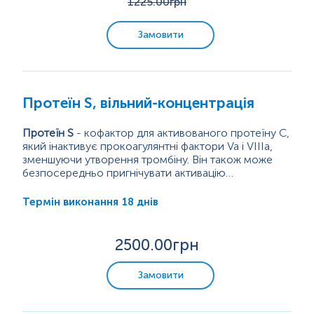
1225
.00грн
Замовити
Протеїн S, вільний-концентрація
Протеїн S
- кофактор для активованого протеїну С,
який інактивує прокоагулянтні фактори Va і VIIIa,
зменшуючи утворення тромбіну. Він також може
безпосередньо пригнічувати активацію
протромбіну через взаємодію з іншими факторами
Білок S в основному синтезується гепатоцитами,
згортання крові. Дефіцит протеїну S порушує цей
але є також докази того, що він може вироблятися
18 днів
Термін виконання
нормальний механізм контролю, збільшуючи ризик
в ендотеліальних клітинах і мегакаріоцитах.
тромбозу.
Близьк...
2500
.00грн
Замовити