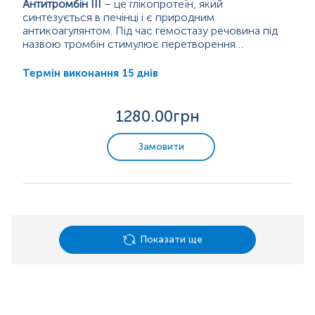
Антитромбін III
– це глікопротеїн, який
синтезується в печінці і є природним
антикоагулянтом. Під час гемостазу речовина під
назвою тромбін стимулює перетворення
розчинного фібриногену в нерозчинний фібрин,
який утворює фіксований згусток у місці
15 днів
Термін виконання
пошкодження судини. Надлишок факторів
згортання крові інактивується інгібіторами фібрину,
які перешкоджають надмірному згортанню крові.
1280
.00грн
Однією з таких речовин є антитромбін III (AT-III).
Він інгібує тромбін (фактор IIa), фактор Ха...
Замовити
Показати ще