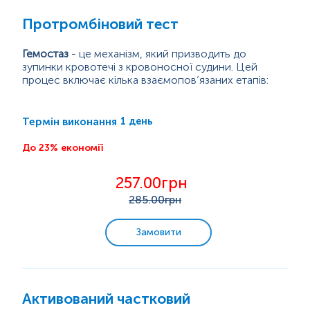
Протромбіновий тест
Алергологічні дослідження
Гемостаз
- це механізм, який призводить до
зупинки кровотечі з кровоносної судини. Цей
Маркери аутоімунних захворювань
процес включає кілька взаємопов’язаних етапів:
спазм кровоносної судини;
Пренатальна діагностика. Моніторинг вагітності.
утворення тимчасового тромбу - первинний
1 день
Термін виконання
гемостаз;
активація коагуляційного каскаду - вторинний
До 23% економії
Онкомаркери
гемостаз;
утворення фібринового (кінцевого) тромбу.
257.00грн
Генетичні дослідження
Первинний гемостаз полягає в тому, що
285
.00грн
тромбоцити, які циркулюють у крові,
прикріплюються до пошкодженої судини,
Бактеріологічні дослідження
нашаровуються та утворюють тромб, який
Замовити
зупиняє...
Мікробіологічна експрес-діагностика
Цитологічні дослідження
Активований частковий