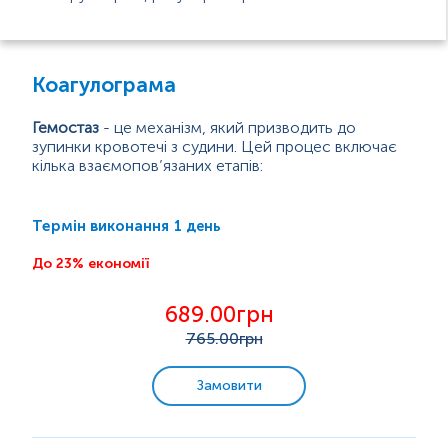
Біохімічні дослідження крові
Коагулограма
Дослідження сечі
Гемостаз
- це механізм, який призводить до
зупинки кровотечі з судини. Цей процес включає
кілька взаємопов’язаних етапів:
Дослідження калу
спазм кровоносної судини;
утворення тимчасового тромбу - первинний
1 день
Термін виконання
Дослідження сперми
гемостаз;
активація коагуляційного каскаду - вторинний
До 23% економії
гемостаз;
Інфекційні захворювання
утворення фібринового (кінцевого) тромбу.
689.00грн
Первинний гемостаз полягає в тому, що
Урогенітальні інфекції
765
.00грн
тромбоцити, які циркулюють у крові,
прикріплюються до пошкодженої судини,
нашаровуються та утворюють тромб, який зупиняє
Замовити
Гормональні дослідження
кровотечу....
Імунологічні дослідження