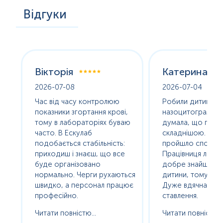
Відгуки
Вікторія
Катерина
2026-07-08
2026-07-04
оха
Час від часу контролюю
Робили дитині
е
показники згортання крові,
назоцитограму. 
олив
тому в лабораторіях буваю
думала, що про
часто. В Ескулаб
складнішою. Насп
подобається стабільність:
пройшло спокійно
сь
приходиш і знаєш, що все
Працівниця лабор
буде організовано
добре знайшла п
нормально. Черги рухаються
дитини, тому без с
ам
швидко, а персонал працює
Дуже вдячна за т
професійно.
ставлення.
Читати повністю...
Читати повністю..