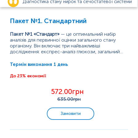
Діагностика стану нирок та сечостатевої системи
Анемія
Пакет №1. Стандартний
Цукровий діабет
Пакет №1 «Стандарт»
— це оптимальний набір
аналізів для первинної оцінки загального стану
організму. Він включає три найважливіші
Діагностика функцій щитоподібної залози
дослідження: експрес-аналіз глюкози, загальний
аналіз крові (автоматизований) та загальний аналіз
Експрес-глюкоза
— швидкий тест, який дозволяє...
сечі. Простий у виконанні, але надзвичайно
1 день
Термін виконання
Вагітність
інформативний — цей пакет є ідеальним вибором
для щорічного скринінгу, передопераційної
До 23% економії
підготовки, контролю хронічних станів або просто
Інфекції, що передаються статевим шляхом (ІПСШ)
для власного спокою.
572.00грн
Захворювання органів дихання
635
.00грн
Check-up
Замовити
Біль у суглобах