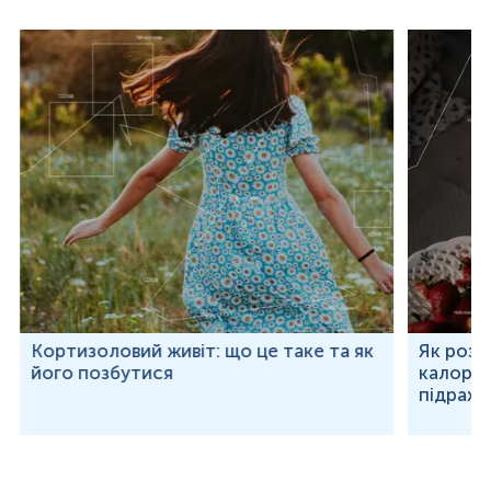
Кортизоловий живіт: що це таке та як
Як розр
його позбутися
калорій
підраху