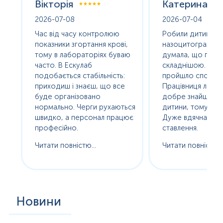
Вікторія
Катерина
2026-07-08
2026-07-04
оха
Час від часу контролюю
Робили дитині
е
показники згортання крові,
назоцитограму. 
олив
тому в лабораторіях буваю
думала, що про
часто. В Ескулаб
складнішою. Насп
подобається стабільність:
пройшло спокійно
сь
приходиш і знаєш, що все
Працівниця лабор
буде організовано
добре знайшла п
нормально. Черги рухаються
дитини, тому без с
ам
швидко, а персонал працює
Дуже вдячна за т
професійно.
ставлення.
Читати повністю...
Читати повністю..
Новини