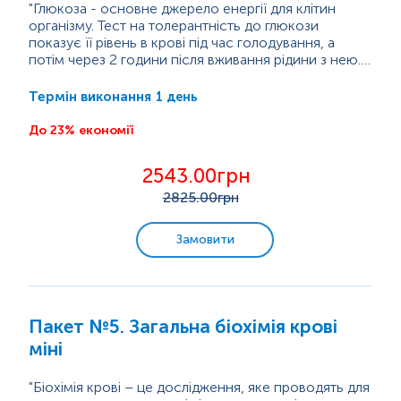
"Глюкоза - основне джерело енергії для клітин
організму. Тест на толерантність до глюкози
Онкологічна діагностика
показує її рівень в крові під час голодування, а
Інфекційні дослідження
потім через 2 години після вживання рідини з нею.
Тест призначається для діагностики
Урогенітальні інфекції
переддіабетного стану та діабету; коли у людини
1 день
Термін виконання
понаднормові або граничні результати тесту на
Передопераційні обстеження
вміст глюкози або гемоглобіну А1с (глікований
До 23% економії
гемоглобін, тест на середній вміст цукру в крові за
Генетичні дослідження
певний період). Для аналізу використовуються
2543.00грн
зразки крові,...
Обстеження щитоподібної залози
2825
.00грн
Репродуктивна діагностика
Замовити
Вуглеводний обмін
Клінічна біохімія
Пакет №5. Загальна біохімія крові
Програми з консультацією лікаря
міні
"Біохімія крові – це дослідження, яке проводять для