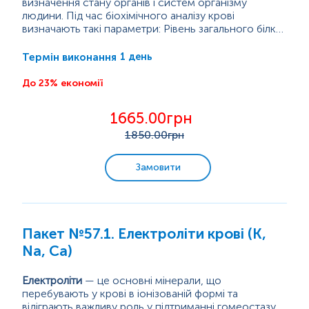
визначення стану органів і систем організму
людини. Під час біохімічного аналізу крові
визначають такі параметри: Рівень загального білка
- це показник загального обміну, також окремо
виявляють показники важливих різновидів білків:
1 день
Термін виконання
глобуліни та альбуміни. Показники жирового обміну
- загальний холестерин, тригліцериди, ліпопротеїди
До 23% економії
високої та низької щільності. Загальний рівень
глюкози характеризує обмін вуглеводів....
1665.00грн
1850
.00грн
Замовити
Пакет №57.1. Електроліти крові (К,
Na, Ca)
Електроліти
— це основні мінерали, що
перебувають у крові в іонізованій формі та
відіграють важливу роль у підтриманні гомеостазу,