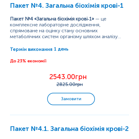
Пакет №4. Загальна біохімія крові-1
Спорт і фітнес
Пакет №4 «Загальна біохімія крові‑1»
— це
Дієта/вегетаріанці
комплексне лабораторне дослідження,
спрямоване на оцінку стану основних
метаболічних систем організму шляхом аналізу
Краса здорової шкіри
біохімічних показників сироватки крові. Даний
пакет об’єднує основні маркери вуглеводного,
1 день
Термін виконання
ліпідного, білкового та азотистого обміну, а також
Надлишкова вага
ферментативні індикатори, що відображають
До 23% економії
функціональний стан печінки та нирок. Завдяки
Аналізи для дітей
широкому охопленню біохімічних параметрів
2543.00грн
дослідження дозволяє виявляти ранні ознаки...
2825
.00грн
Аналізи для жінок
Замовити
Аналізи для чоловіків
Усі комплекси
Пакет №4.1. Загальна біохімія крові-2
Пренатальна діагностика