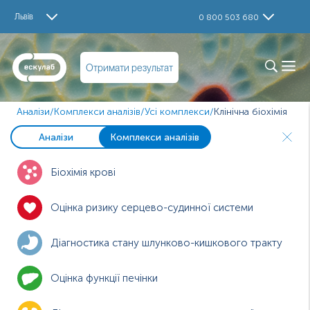
Львів
0 800 503 680
Отримати результат
Аналізи
/
Комплекси аналізів
/
Усі комплекси
/
Клінічна біохімія
Аналізи
Комплекси аналізів
Біохімія крові
Оцінка ризику серцево-судинної системи
Діагностика стану шлунково-кишкового тракту
Оцінка функції печінки