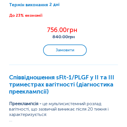
2 дні
Термін виконання
Інфекції, що передаються статевим шляхом (ІПСШ)
До 23% економії
756.00грн
Захворювання органів дихання
840
.00грн
Check-up
Замовити
Біль у суглобах
Спорт і фітнес
Співвідношення sFlt-1/PLGF у ІІ та ІІІ
триместрах вагітності (діагностика
Дієта/вегетаріанці
прееклампсії)
Краса здорової шкіри
Прееклампсія
-
це мультисистемний розлад
вагітності, що зазвичай виникає після 20 тижня і
характеризується:
Надлишкова вага
- Підвищеним артеріальним тиском;
Фактори ризику: