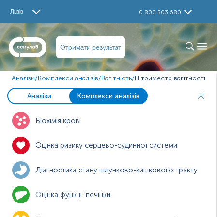
Львів
0 800 503 680
Отримати результат
Аналізи
/
Комплекси аналізів
/
Вагітність
/
ІІІ триместр вагітності
Аналізи
Комплекси аналізів
Біохімія крові
Оцінка ризику серцево-судинної системи
Діагностика стану шлунково-кишкового тракту
Оцінка функції печінки