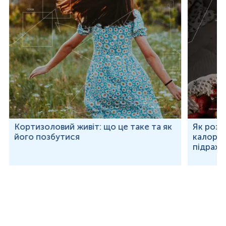
Кортизоловий живіт: що це таке та як
Як розр
його позбутися
калорій
підраху