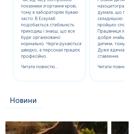
е
показники згортання крові,
назоцитограму. 
олив
тому в лабораторіях буваю
думала, що про
часто. В Ескулаб
складнішою. Насп
подобається стабільність:
пройшло спокійно
сь
приходиш і знаєш, що все
Працівниця лабор
буде організовано
добре знайшла п
нормально. Черги рухаються
дитини, тому без с
ам
швидко, а персонал працює
Дуже вдячна за т
професійно.
ставлення.
Читати повністю...
Читати повністю..
Новини