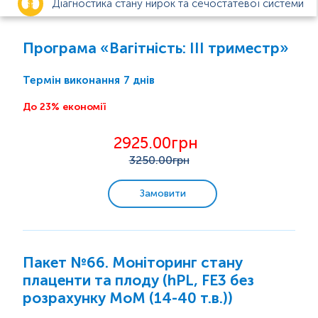
Діагностика стану нирок та сечостатевої системи
Анемія
Програма «Вагітність: ІІІ триместр»
Цукровий діабет
7 днів
Термін виконання
До 23% економії
Діагностика функцій щитоподібної залози
2925.00грн
Вагітність
3250
.00грн
Планування вагітності
Замовити
Фетальні інфекції
Після пологів
Пакет №66. Моніторинг стану
І триместр вагітності
плаценти та плоду (hPL, FE3 без
ІІ триместр вагітності
розрахунку МоМ (14-40 т.в.))
ІІІ триместр вагітності