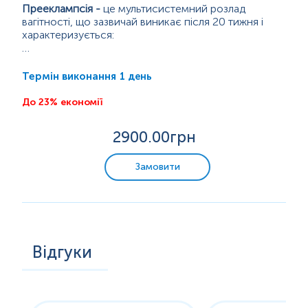
Прееклампсія
-
це мультисистемний розлад
вагітності, що зазвичай виникає після 20 тижня і
характеризується:
- Підвищеним артеріальним тиском;
Фактори ризику:
1 день
Термін виконання
- Протеїнурією або пошкодженням органів-
- Перша вагітність;
мішеней;
До 23% економії
- Вік матері >35 років;
- У тяжких випадках: розпад еритроцитів, низький
2900
.00грн
рівень тромбоцитів, дисфункція печінки та нирок,
- Ожиріння;
набряки, порушення дихання, проблеми з зором;
- Цукровий...
Замовити
Нелікована прееклампсія може призвести до
еклампсії (судоми).
Відгуки