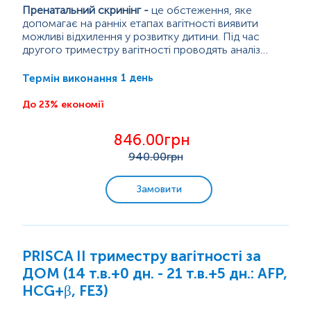
Пренатальний скринінг
-
це обстеження, яке
допомагає на ранніх етапах вагітності виявити
можливі відхилення у розвитку дитини. Під час
Інфекції, що передаються статевим шляхом (ІПСШ)
другого триместру вагітності проводять аналіз
крові вагітної та УЗД, щоб оцінити розвиток дитини.
Програма PRISCA автоматично аналізує всі
Захворювання органів дихання
Це обстеження допомагає виявити можливі
показники й розраховує можливі ризики.
1 день
Термін виконання
генетичні порушення (синдроми Дауна, Едвардса,
Дана послуга включає такі...
Патау) та вроджені дефекти нервової трубки у
До 23% економії
Check-up
плода.
846.00грн
Біль у суглобах
940
.00грн
Спорт і фітнес
Замовити
Дієта/вегетаріанці
Краса здорової шкіри
PRISCA ІІ триместру вагітності за
ДОМ (14 т.в.+0 дн. - 21 т.в.+5 дн.: AFP,
Надлишкова вага
HCG+β, FE3)