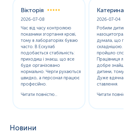
Вікторія
Катерина
2026-07-08
2026-07-04
оха
Час від часу контролюю
Робили дитині
е
показники згортання крові,
назоцитограму. 
олив
тому в лабораторіях буваю
думала, що про
часто. В Ескулаб
складнішою. Насп
подобається стабільність:
пройшло спокійно
сь
приходиш і знаєш, що все
Працівниця лабор
буде організовано
добре знайшла п
нормально. Черги рухаються
дитини, тому без с
ам
швидко, а персонал працює
Дуже вдячна за т
професійно.
ставлення.
Читати повністю...
Читати повністю..
Новини