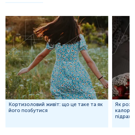
Кортизоловий живіт: що це таке та як
Як розр
його позбутися
калорій
підраху