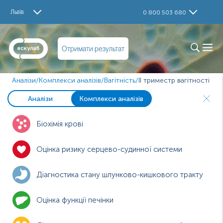
Львів
0 800 503 680
Отримати результат
Аналізи
/
Комплекси аналізів
/
Вагітність
/
ІІ триместр вагітності
Аналізи
Комплекси аналізів
Біохімія крові
Оцінка ризику серцево-судинної системи
Діагностика стану шлунково-кишкового тракту
Оцінка функції печінки