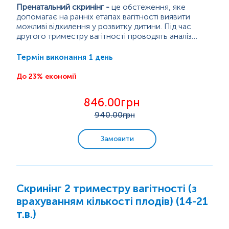
Пренатальний скринінг
-
це обстеження, яке
Аналізи для дітей
допомагає на ранніх етапах вагітності виявити
можливі відхилення у розвитку дитини. Під час
Аналізи для жінок
другого триместру вагітності проводять аналіз
крові вагітної та УЗД, щоб оцінити розвиток дитини.
Програма PRISCA автоматично аналізує всі
Це обстеження допомагає виявити можливі
показники й розраховує можливі ризики.
1 день
Термін виконання
Аналізи для чоловіків
генетичні порушення (синдроми Дауна, Едвардса,
Дана послуга включає такі...
Патау) та вроджені дефекти нервової трубки у
До 23% економії
плода.
Усі комплекси
846.00грн
940
.00грн
Програми з консультацією лікаря
Замовити
Скринінг 2 триместру вагітності (з
врахуванням кількості плодів) (14-21
т.в.)