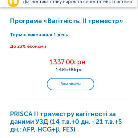
Діагностика стану нирок та сечостатевої системи
Анемія
Програма «Вагітність: ІІ триместр»
Цукровий діабет
1 день
Термін виконання
До 23% економії
Діагностика функцій щитоподібної залози
1337.00грн
Вагітність
1485
.00грн
Планування вагітності
Замовити
Фетальні інфекції
Після пологів
PRISCA ІІ триместру вагітності за
І триместр вагітності
даними УЗД (14 т.в.+0 дн. - 21 т.в.+5
ІІ триместр вагітності
дн.: AFP, HCG+β, FE3)
ІІІ триместр вагітності