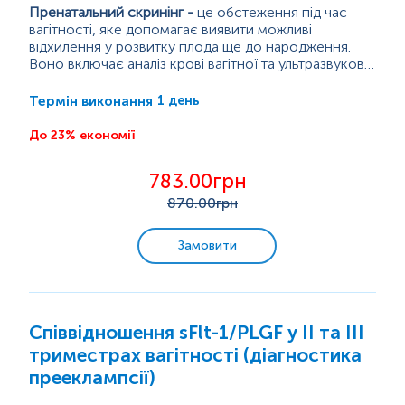
Пренатальний скринінг
-
це обстеження під час
вагітності, яке допомагає виявити можливі
відхилення у розвитку плода ще до народження.
Воно включає аналіз крові вагітної та ультразвукове
дослідження. Скринінг дозволяє оцінити ризик
Скринінг другого триместру включає показники:
генетичних синдромів (наприклад Дауна, Едвардса,
- Альфа
-
фетопротеїн (АФП, AFP);
1 день
Термін виконання
Патау) і деяких вроджених вад
- β
-
ХГЛ;
-
дефекти нервової
системи чи серця.
- Естріол вільний/некон'югований (FE3).
До 23% економії
783.00грн
870
.00грн
Замовити
Співвідношення sFlt-1/PLGF у ІІ та ІІІ
триместрах вагітності (діагностика
прееклампсії)