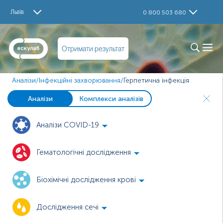
Львів
0 800 503 680
Отримати результат
Аналізи
/
Інфекційні захворювання
/
Герпетична інфекція
Аналізи
Комплекси аналізів
Аналізи COVID-19
Гематологічні дослідження
Біохімічні дослідження крові
Дослідження сечі