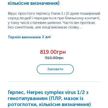
кількісне визначення)
Вірус простого герпесу (типи 1 і 2) дуже поширений
серед людей і передається при близькому контакті,
у тому числі статевим шляхом. Часто він протікає
без симптомів, але іноді викликає появу
водянистих пухирців або виразок на шкірі чи
Герпес особливо небезпечний під час вагітності,
слизових оболонках (губи, рот, статеві органи, очі).
оскільки може...
2 дні
Термін виконання
Після першого зараження вірус залишається в
організмі на все життя і може періодично
«прокидатися», викликаючи нові висипання.
819.00грн
910
.00грн
Замовити
Герпес, Herpes symplex virus 1/2 з
генотипуванням (ПЛР, мазок із
ротоглотки, кількісне визначення)