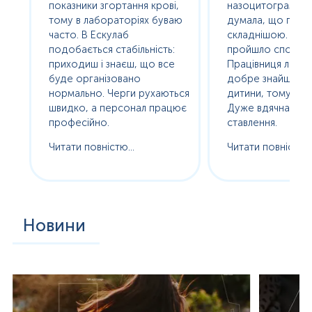
е
показники згортання крові,
назоцитограму. 
олив
тому в лабораторіях буваю
думала, що про
часто. В Ескулаб
складнішою. Насп
подобається стабільність:
пройшло спокійно
сь
приходиш і знаєш, що все
Працівниця лабор
буде організовано
добре знайшла п
нормально. Черги рухаються
дитини, тому без с
ам
швидко, а персонал працює
Дуже вдячна за т
професійно.
ставлення.
Читати повністю...
Читати повністю..
Новини