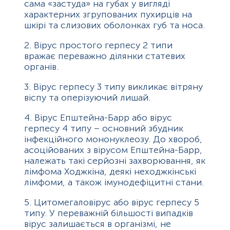
сама «застуда» на губах у вигляді
характерних згрупованих пухирців на
шкірі та слизових оболонках губ та носа.
2. Вірус простого герпесу 2 типи
вражає переважно ділянки статевих
органів.
3. Вірус герпесу 3 типу викликає вітряну
віспу та оперізуючий лишай.
4. Вірус Епштейна-Барр або вірус
герпесу 4 типу – основний збудник
інфекційного мононуклеозу. До хвороб,
асоційованих з вірусом Епштейна-Барр,
належать такі серйозні захворювання, як
лімфома Ходжкіна, деякі неходжкінські
лімфоми, а також імунодефіцитні стани.
5. Цитомегаловірус або вірус герпесу 5
типу. У переважній більшості випадків
вірус залишається в організмі, не