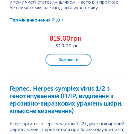
у тому числі статевим шляхом. Часто він протікає
без симптомів, але іноді викликає появу
водянистих пухирців або виразок на шкірі чи
Герпес особливо небезпечний під час вагітності,
слизових оболонках (губи, рот, статеві органи, очі).
оскільки може...
2 дні
Термін виконання
Після першого зараження вірус залишається в
організмі на все життя і може періодично
«прокидатися», викликаючи нові висипання.
819.00грн
910
.00грн
Замовити
Герпес, Herpes symplex virus 1/2 з
генотипуванням (ПЛР, виділення з
ерозивно-виразкових уражень шкіри,
кількісне визначення)
Вірус простого герпесу (типи 1 і 2) дуже поширений
серед людей і передається при близькому контакті,