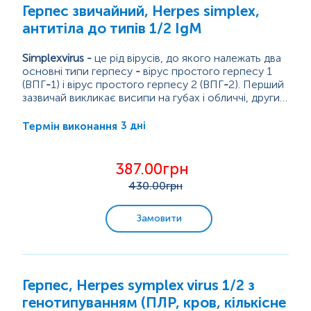
Герпес звичайний, Herpes simplex,
Хелікобактер пілорі
антитіла до типів 1/2 IgM
Бореліоз або хвороба Лайма
Simplexvirus
-
це рід вірусів, до якого належать два
основні типи герпесу
-
вірус простого герпесу 1
Туберкульоз, дифтерія, ВІЛ
(ВПГ
-
1) і вірус простого герпесу 2 (ВПГ
-
2). Перший
зазвичай викликає висипи на губах і обличчі, другий
-
Вірус дуже поширений і легко передається при
на статевих органах, але обидва можуть
Урогенітальні інфекції
з’являтися в різних місцях.
близькому контакті, зокрема через поцілунки або
3 дні
Термін виконання
статеві стосунки. Багато людей навіть не
помічають, що інфіковані, бо симптоми можуть не
Гормональні дослідження
проявлятися. Якщо ж вони...
387.00грн
430
.00грн
Імунологічні дослідження
Замовити
Алергологічні дослідження
Маркери аутоімунних захворювань
Герпес, Herpes symplex virus 1/2 з
генотипуванням (ПЛР, кров, кількісне
Пренатальна діагностика. Моніторинг вагітності.