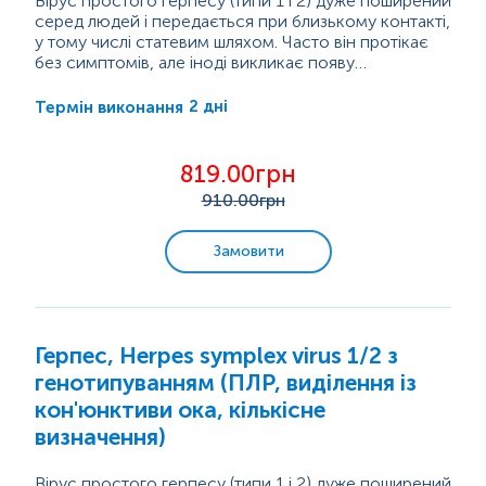
Вірус простого герпесу (типи 1 і 2) дуже поширений
серед людей і передається при близькому контакті,
у тому числі статевим шляхом. Часто він протікає
без симптомів, але іноді викликає появу
водянистих пухирців або виразок на шкірі чи
Герпес особливо небезпечний під час вагітності,
слизових оболонках (губи, рот, статеві органи, очі).
оскільки може...
2 дні
Термін виконання
Після першого зараження вірус залишається в
організмі на все життя і може періодично
«прокидатися», викликаючи нові висипання.
819.00грн
910
.00грн
Замовити
Герпес, Herpes symplex virus 1/2 з
генотипуванням (ПЛР, виділення із
кон'юнктиви ока, кількісне
визначення)
Вірус простого герпесу (типи 1 і 2) дуже поширений