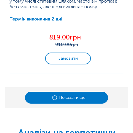
у тому числі статевим шляхом. Часто він протікає
без симптомів, але іноді викликає появу
водянистих пухирців або виразок на шкірі чи
Герпес особливо небезпечний під час вагітності,
слизових оболонках (губи, рот, статеві органи, очі).
оскільки може...
2 дні
Термін виконання
Після першого зараження вірус залишається в
організмі на все життя і може періодично
«прокидатися», викликаючи нові висипання.
819.00грн
910
.00грн
Замовити
Показати ще
Аналізи на герпетичну