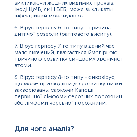
викликаючи жодних видимих проявів.
Іноді ЦМВ, як і і ВЕБ, може викликати
інфекційний мононуклеоз.
6. Вірус герпесу 6-го типу - причина
дитячої розеоли (раптового висипу).
7. Вірус герпесу 7-го типу в даний час
мало вивчений, вважається ймовірною
причиною розвитку синдрому хронічної
втоми.
8. Вірус герпесу 8-го типу - онковірус,
що може призводити до розвитку низки
захворювань: саркоми Капоші,
первинної лімфоми серозних порожнин
або лімфоми черевної порожнини.
Для чого аналіз?