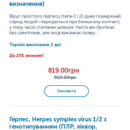
визначення)
Онкомаркери
Вірус простого герпесу (типи 1 і 2) дуже поширений
серед людей і передається при близькому контакті,
у тому числі статевим шляхом. Часто він протікає
Генетичні дослідження
без симптомів, але іноді викликає появу
водянистих пухирців або виразок на шкірі чи
Герпес особливо небезпечний під час вагітності,
слизових оболонках (губи, рот, статеві органи, очі).
оскільки може...
2 дні
Термін виконання
Бактеріологічні дослідження
Після першого зараження вірус залишається в
організмі на все життя і може періодично
До 23% економії
Мікробіологічна експрес-діагностика
«прокидатися», викликаючи нові висипання.
819.00грн
Цитологічні дослідження
910
.00грн
Гістологічні дослідження
Замовити
Мікроелементи та важкі метали
Герпес, Herpes symplex virus 1/2 з
генотипуванням (ПЛР, ліквор,