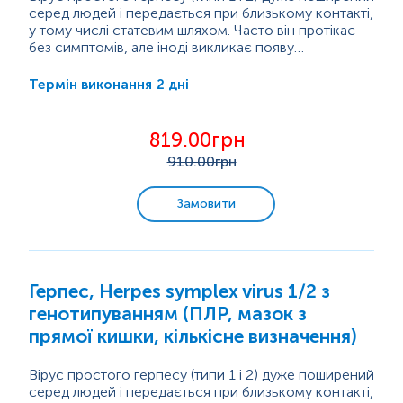
серед людей і передається при близькому контакті,
у тому числі статевим шляхом. Часто він протікає
без симптомів, але іноді викликає появу
водянистих пухирців або виразок на шкірі чи
Герпес особливо небезпечний під час вагітності,
слизових оболонках (губи, рот, статеві органи, очі).
оскільки може...
2 дні
Термін виконання
Після першого зараження вірус залишається в
організмі на все життя і може періодично
«прокидатися», викликаючи нові висипання.
819.00грн
910
.00грн
Замовити
Герпес, Herpes symplex virus 1/2 з
генотипуванням (ПЛР, мазок з
прямої кишки, кількісне визначення)
Вірус простого герпесу (типи 1 і 2) дуже поширений
серед людей і передається при близькому контакті,