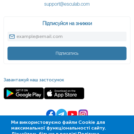
support@esculab.com
Підписуйся на знижки
Підписатись
Завантажуй наш застосунок
Ми використовуємо файли Cookie для
максимальної функціональності сайту.
© 2009-
2026
| ПСМЛ «Ескулаб»
Дізнайтесь більше в розділі Політика