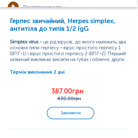
Дослідження калу
Герпес звичайний, Herpes simplex,
Дослідження сперми
антитіла до типів 1/2 IgG
Simplex virus
-
це рід вірусів, до якого належать два
Інфекційні захворювання
основні типи герпесу
-
вірус простого герпесу 1
(ВПГ
-
1) і вірус простого герпесу 2 (ВПГ
-
2). Перший
Паразитарні інфекції
зазвичай викликає висипи на губах і обличчі, другий
-
Вірус дуже поширений і легко передається при
на статевих органах, але обидва можуть
Парвовірусна інфекція
з’являтися в різних місцях.
близькому контакті, зокрема через поцілунки або
2 дні
Термін виконання
статеві стосунки. Багато людей навіть не
Гепатити
помічають, що інфіковані, бо симптоми можуть не
проявлятися. Якщо ж...
Герпетична інфекція
387.00грн
430
.00грн
Токсоплазмоз, Краснуха, Цитомегаловірусна
інфекція
Замовити
Епштейн-Барр вірусні інфекція
Кашлюк
Кір