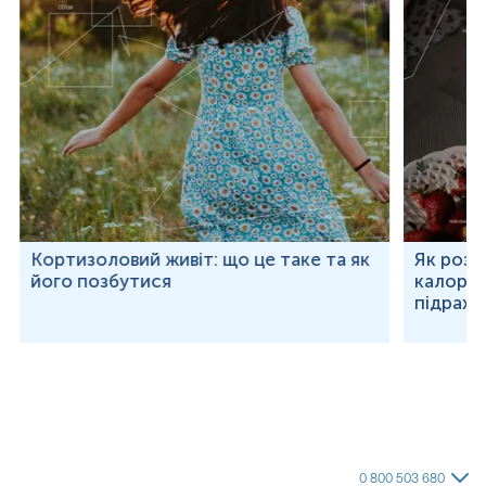
Кортизоловий живіт: що це таке та як
Як розр
його позбутися
калорій
підраху
0 800 503 680