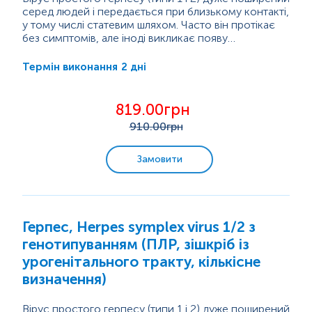
серед людей і передається при близькому контакті,
у тому числі статевим шляхом. Часто він протікає
без симптомів, але іноді викликає появу
водянистих пухирців або виразок на шкірі чи
Герпес особливо небезпечний під час вагітності,
слизових оболонках (губи, рот, статеві органи, очі).
оскільки може...
2 дні
Термін виконання
Після першого зараження вірус залишається в
організмі на все життя і може періодично
«прокидатися», викликаючи нові висипання.
819.00грн
910
.00грн
Замовити
Герпес, Herpes symplex virus 1/2 з
генотипуванням (ПЛР, зішкріб із
урогенітального тракту, кількісне
визначення)
Вірус простого герпесу (типи 1 і 2) дуже поширений