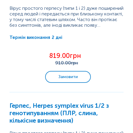
Вірус простого герпесу (типи 1 і 2) дуже поширений
серед людей і передається при близькому контакті,
у тому числі статевим шляхом. Часто він протікає
без симптомів, але іноді викликає появу
водянистих пухирців або виразок на шкірі чи
Герпес особливо небезпечний під час вагітності,
слизових оболонках (губи, рот, статеві органи, очі).
оскільки може...
2 дні
Термін виконання
Після першого зараження вірус залишається в
організмі на все життя і може періодично
«прокидатися», викликаючи нові висипання.
819.00грн
910
.00грн
Замовити
Герпес, Herpes symplex virus 1/2 з
генотипуванням (ПЛР, слина,
кількісне визначення)