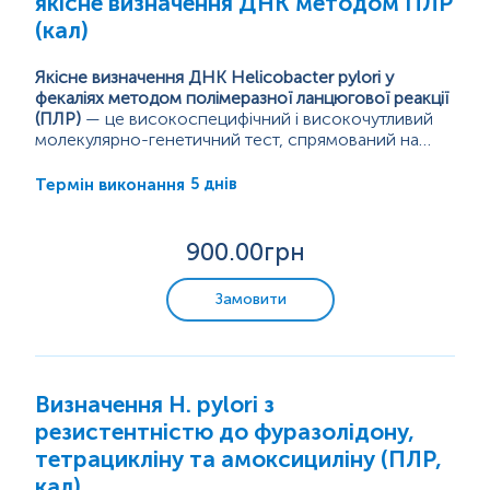
якісне визначення ДНК методом ПЛР
(кал)
Якісне визначення ДНК Helicobacter pylori у
фекаліях методом полімеразної ланцюгової реакції
(ПЛР)
— це високоспецифічний і високочутливий
молекулярно-генетичний тест, спрямований на
виявлення фрагментів генетичного матеріалу
На відміну...
бактерії H. pylori у зразках калу. Метод ґрунтується
5 днів
Термін виконання
на ампліфікації специфічних ділянок бактеріальної
ДНК, що дозволяє ідентифікувати наявність
збудника незалежно від його життєздатності,
900
.00грн
концентрації або впливу медикаментозних
препаратів.
Замовити
Визначення H. pylori з
резистентністю до фуразолідону,
тетрацикліну та амоксициліну (ПЛР,
кал)