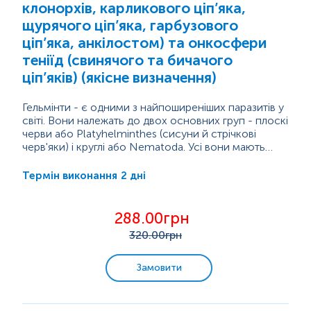
клонорхів, карликового ціп’яка,
щурячого ціп’яка, гарбузового
Гістологічні дослідження
ціп’яка, анкілостом) та онкосфери
теніїд (свинячого та бичачого
Мікроелементи та важкі метали
ціп’яків) (якісне визначення)
Гельмінти - є одними з найпоширеніших паразитів у
світі. Вони належать до двох основних груп - плоскі
черви або Platyhelminthes (сисуни й стрічкові
черв'яки) і круглі або Nematoda. Усі вони мають
відносно великі розміри, деякі можуть сягати
більше 1 метра. Більшість паразитів під час свого
2 дні
Термін виконання
життєвого циклу проходять через різні форми
розвитку: яйце, циста (тимчасове перебування у
захисній оболонці для виживання), зріла форма.
288.00грн
Яйця гельмінтів зазвичай стійкі до несприятливих...
320
.00грн
Замовити