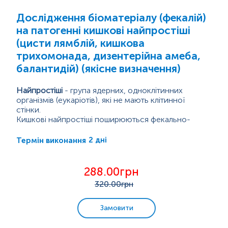
Дослідження біоматеріалу (фекалій)
на патогенні кишкові найпростіші
(цисти лямблій, кишкова
трихомонада, дизентерійна амеба,
балантидій) (якісне визначення)
Найпростіші
- група ядерних, одноклітинних
організмів (еукаріотів), які не мають клітинної
стінки.
Кишкові найпростіші поширюються фекально-
оральним шляхом, при споживанні інфікованої їжі,
води або через забруднені руки. Інфікування
2 дні
Термін виконання
пов'язане з такими факторами, як фекальне
забруднення грунту й харчових продуктів,
Найбільш поширеними...
недостатній доступ до чистої питної води,
288.00грн
відсутність санітарії навколишнього середовища й
320
.00грн
несприятливі соціально-економічні умови.
Замовити