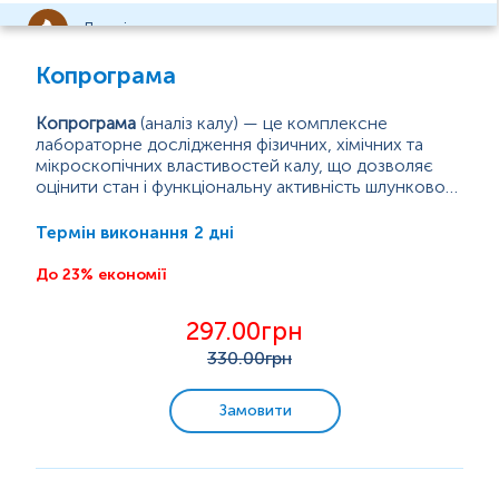
Дослідження калу
Копрограма
Загальний аналіз калу/копрограма
Копрограма
(аналіз калу) — це комплексне
Аналіз калу на паразитарні та бактеріальні
лабораторне дослідження фізичних, хімічних та
інфекції
мікроскопічних властивостей калу, що дозволяє
Аналіз калу на приховану кров,
оцінити стан і функціональну активність шлунково-
кальпротектин
кишкового тракту.
Даний аналіз є важливим діагностичним
інструментом, який дає змогу виявити порушення
2 дні
Термін виконання
травлення, засвоєння поживних речовин, а також
запальні, інфекційні або мальабсорбційні процеси.
До 23% економії
Дослідження сперми
Що оцінює копрограма (аналіз калу)?
297.00грн
Фізичні характеристики (колір, консистенція,
Інфекційні захворювання
запах)
330
.00грн
Хімічн...
Урогенітальні інфекції
Замовити
Гормональні дослідження