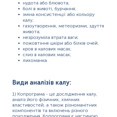
нудота або блювота;
болі в животі, бурчання;
зміна консистенції або кольору
калу;
газоутворення, метеоризми, здуття
живота;
незрозуміла втрата ваги;
пожовтіння шкіри або білків очей;
кров в калових масах;
слиз в калових масах;
лихоманка.
Види аналізів калу:
1)
Копрограма - це дослідження калу,
аналіз його фізичних, хімічних
властивостей, а також різноманітних
компонентів та включень різного
походження. Копрограма є частиною