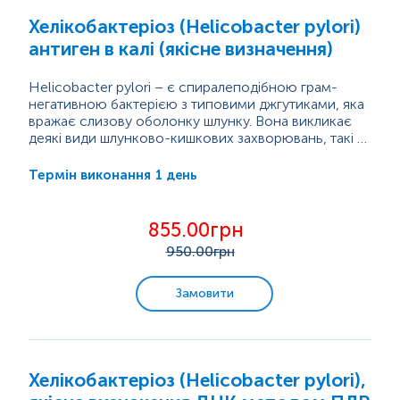
Хелікобактеріоз (Helicobacter pylori)
антиген в калі (якісне визначення)
Helicobacter pylori – є спиралеподібною грам-
негативною бактерією з типовими джгутиками, яка
вражає слизову оболонку шлунку. Вона викликає
деякі види шлунково-кишкових захворювань, такі як
невиразкова диспепсія, виразка шлунку і
дванадцятипалої кишки, загострений гастрит, і
1 день
Термін виконання
навіть може збільшити ризик появи
аденокарциноми шлунку, тому може
класифікуватися як канцерогенний агент I
855.00грн
типу. Тест передбачає використання антитіл
950
.00грн
до антигенів
H. pylori
, присутніх у калі. Виявлення...
Замовити
Хелікобактеріоз (Helicobacter pylori),