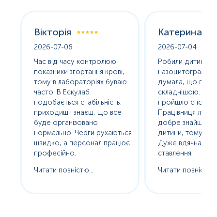
Вікторія
Катерина
2026-07-08
2026-07-04
оха
Час від часу контролюю
Робили дитині
е
показники згортання крові,
назоцитограму. 
олив
тому в лабораторіях буваю
думала, що про
часто. В Ескулаб
складнішою. Насп
подобається стабільність:
пройшло спокійно
сь
приходиш і знаєш, що все
Працівниця лабор
буде організовано
добре знайшла п
нормально. Черги рухаються
дитини, тому без с
ам
швидко, а персонал працює
Дуже вдячна за т
професійно.
ставлення.
Читати повністю...
Читати повністю..