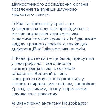
діагностичного дослідження органів
травлення та функції шлунково-
кишкового тракту.
2)
Кал на приховану кров – це
дослідження
калу, яке проводиться з
метою виявлення «прихованих»
малосимптомних кровотеч із будь-якого
відділу травного тракту, а також для
диференційної діагностики анемій.
3)
Кальпротектин – це білок, присутній
у нейтрофілах, і його висока
концентрація в калі є ознакою
запалення. Високий рівень
кальпротектину спостерігається у
хворих з виразковим колітом, хворобою
Крона, кольками, новоутвореннями
шлунка та стравоходу.
4)
Визначення антигену Helicobacter