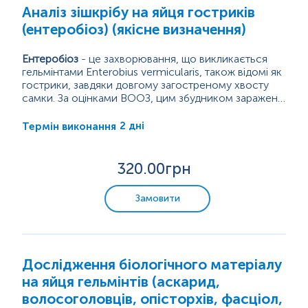
Аналіз зішкрібу на яйця гостриків
Імунологічні дослідження
(ентеробіоз) (якісне визначення)
Алергологічні дослідження
Ентеробіоз
- це захворювання, що викликається
гельмінтами Enterobius vermicularis, також відомі як
гострики, завдяки довгому загостреному хвосту
Маркери аутоімунних захворювань
самки. За оцінками ВООЗ, цим збудником заражено
близько 350 млн осіб, в Україні ентеробіоз є
Гострики - гельмінти, білого кольору, що зазвичай
найпоширенішим з гельмінтозів.
розміщується в сліпій кишці. Самки мають розміри
2 дні
Термін виконання
Пренатальна діагностика. Моніторинг вагітності.
від 8 до 13 мм, а самці від 2 до 5 мм.
Дорослі самки гостриків уночі мігрують за межі
анального отвору,...
Онкомаркери
320
.00грн
Замовити
Генетичні дослідження
Бактеріологічні дослідження
Дослідження біологічного матеріалу
Мікробіологічна експрес-діагностика
на яйця гельмінтів (аскарид,
волосоголовців, опісторхів, фасціол,
Цитологічні дослідження