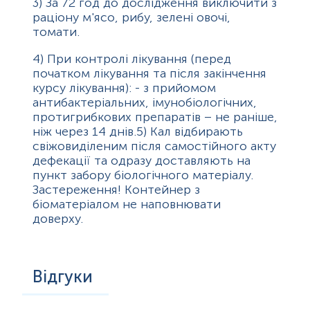
3)
За 72 год до дослідження виключити з
раціону м'ясо, рибу, зелені овочі,
томати.
4)
При контролі лікування (перед
початком лікування та після закінчення
курсу лікування): - з прийомом
антибактеріальних, імунобіологічних,
протигрибкових препаратів – не раніше,
ніж через 14 днів.
5)
Кал відбирають
свіжовиділеним після самостійного акту
дефекації та одразу доставляють на
пункт забору біологічного матеріалу.
Застереження! Контейнер з
біоматеріалом не наповнювати
доверху.
Відгуки