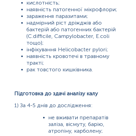
кислотність;
наявність патогенної мікрофлори;
зараження паразитами;
надмірний ріст дріжджів або
бактерій або патогенних бактерій
(C.difficile, Campylobacter, E.coli
тощо);
інфікування Helicobacter pylori;
наявність кровотечі в травному
тракті;
рак товстого кишківника.
Підготовка до здачі аналізу калу
1)
За 4-5 днів до дослідження:
не вживати препаратів
заліза, вісмуту, барію,
атропіну, карболену;