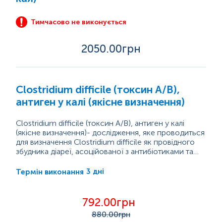
Тимчасово не виконується
2050
.00грн
Clostridium difficile (токсин A/B),
антиген у калі (якісне визначення)
Clostridium difficile (токсин A/B), антиген у калі
(якісне визначення)- дослідження, яке проводиться
для визначення Clostridium difficile як провідного
збудника діареї, асоційованої з антибіотиками та
псевдомембранозного коліту. Цей збудник здатний
викликати захворювання, які можуть бути важкими
3 дні
Термін виконання
або смертельними, якщо вчасно не діагностувати
та не лікувати. Вплив антибіотиків є основним
фактором ризику інфекції C. difficile. Більшість
792.00грн
епідемій виникають в умовах стаціонару...
880
.00грн