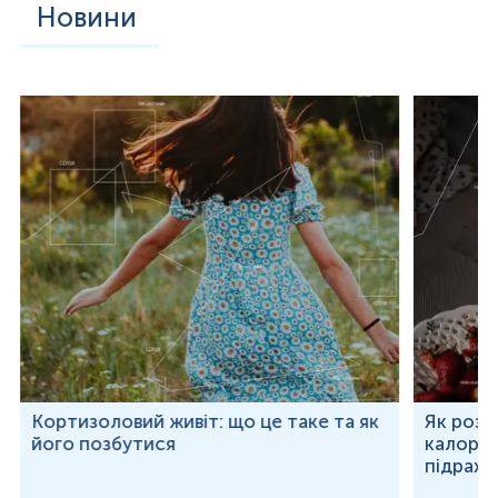
Новини
Кортизоловий живіт: що це таке та як
Як розр
його позбутися
калорій
підраху