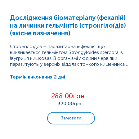
Дослідження біоматеріалу (фекалій)
на личинки гельмінтів (стронгілоїдів)
(якісне визначення)
Стронгілоїдоз – паразитарна інфекція, що
викликається гельмінтом Strongyloides stercoralis
(вугриця кишкова). В організмі людини черв'яки
паразитують у верхніх відділах тонкого кишечника,
жовчних та панкреатичних протоках. Личинки
паразита заносяться через рот із забрудненими
2 дні
Термін виконання
овочами, фруктами та водою або проникають
через шкіру. При проникненні через відкриті ділянки
шкіри личинки зі струмом крові мігрують у легені,
288.00грн
звідки бронхами піднімаються вгору і ковтаються.
320
.00грн
У...
Замовити