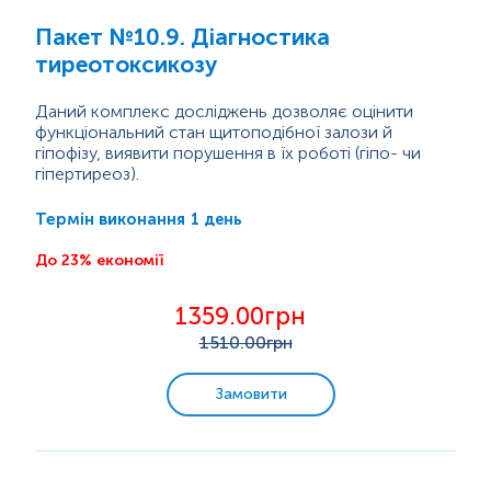
Програми з консультацією лікаря
Пакет №10.9. Діагностика
тиреотоксикозу
Даний комплекс досліджень дозволяє оцінити
функціональний стан щитоподібної залози й
гіпофізу, виявити порушення в їх роботі (гіпо- чи
гіпертиреоз).
Тиреотропний гормон (ТТГ) - це основний гормон-
регулятор, який утворюється в гіпофізі. Його
1 день
Термін виконання
підвищення може вказувати на гіпотиреоз
(недостатню роботу щитоподібної залози), а
До 23% економії
зниження — на тиреотоксикоз (гіпертиреоз,
Трийодтиронін вільний (Т3) та тироксин вільний (Т4)
надмірну активність).
-
це гормони щитоподібної залози, які...
1359.00грн
1510
.00грн
Замовити