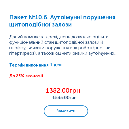
Спорт і фітнес
Пакет №10.6. Аутоімунні порушення
щитоподібної залози
Дієта/вегетаріанці
Даний комплекс досліджень дозволяє оцінити
Краса здорової шкіри
функціональний стан щитоподібної залози й
гіпофізу, виявити порушення в їх роботі (гіпо- чи
гіпертиреоз), а також оцінити ризики аутоімунних
Надлишкова вага
процесів.
Тиреотропний гормон (ТТГ) – це гормон, який
утворюється в гіпофізі (залоза в головному мозку) і
1 день
Термін виконання
керує роботою щитоподібної залози, а саме
Аналізи для дітей
стимулює її до вироблення інших двох гормонів:
До 23% економії
тироксин (Т4) і трийодтиронін (Т3). В сукупності ці
Аналізи для жінок
гормони відповідають за швидкість обміну...
1382.00грн
1535
.00грн
Аналізи для чоловіків
Замовити
Усі комплекси