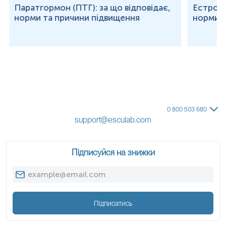
Паратгормон (ПТГ): за що відповідає,
Естроген
норми та причини підвищення
норми т
0 800 503 680
support@esculab.com
Підписуйся на знижки
Підписатись