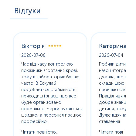
Відгуки
Вікторія
Катерина
2026-07-08
2026-07-04
оха
Час від часу контролюю
Робили дитині
е
показники згортання крові,
назоцитограму. 
олив
тому в лабораторіях буваю
думала, що про
часто. В Ескулаб
складнішою. Насп
подобається стабільність:
пройшло спокійно
сь
приходиш і знаєш, що все
Працівниця лабор
буде організовано
добре знайшла п
нормально. Черги рухаються
дитини, тому без с
ам
швидко, а персонал працює
Дуже вдячна за т
професійно.
ставлення.
Читати повністю...
Читати повністю..