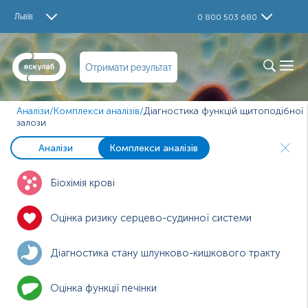
Львів
0 800 503 680
Отримати результат
Аналізи
/
Комплекси аналізів
/
Діагностика функцій щитоподібної
залози
Аналізи
Комплекси аналізів
Біохімія крові
Оцінка ризику серцево-судинної системи
Діагностика стану шлунково-кишкового тракту
Оцінка функції печінки