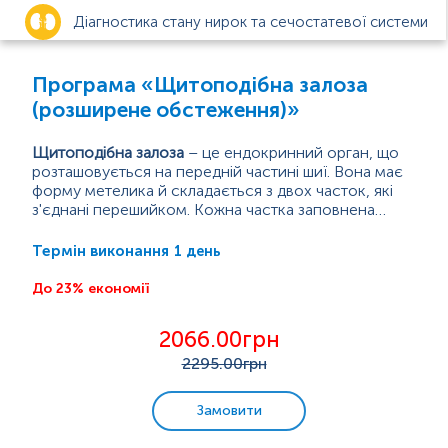
Діагностика стану нирок та сечостатевої системи
Анемія
Програма «Щитоподібна залоза
(розширене обстеження)»
Цукровий діабет
Щитоподібна залоза
– це ендокринний орган, що
розташовується на передній частині шиї. Вона має
Діагностика функцій щитоподібної залози
форму метелика й складається з двох часток, які
з'єднані перешийком. Кожна частка заповнена
Вагітність
фолікулами, які містять гормони, необхідні
Фолікулярні клітини виробляють тироксин (Т4) і
організму для функціонування.
трийодтиронін (Т3), які є основними гормонами,
1 день
Термін виконання
що регулюють метаболізм, тоді як парафолікулярні
Інфекції, що передаються статевим шляхом (ІПСШ)
клітини (також звані С-клітинами) виробляють
До 23% економії
кальцитонін, який регулює рівень...
Захворювання органів дихання
2066.00грн
2295
.00грн
Check-up
Замовити
Біль у суглобах