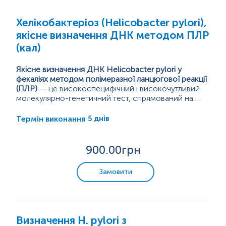
Хелікобактеріоз (Helicobacter pylori),
якісне визначення ДНК методом ПЛР
(кал)
Якісне визначення ДНК Helicobacter pylori у
фекаліях методом полімеразної ланцюгової реакції
(ПЛР)
— це високоспецифічний і високочутливий
молекулярно-генетичний тест, спрямований на
виявлення фрагментів генетичного матеріалу
На відміну...
бактерії H. pylori у зразках калу. Метод ґрунтується
5 днів
Термін виконання
на ампліфікації специфічних ділянок бактеріальної
ДНК, що дозволяє ідентифікувати наявність
збудника незалежно від його життєздатності,
900
.00грн
концентрації або впливу медикаментозних
препаратів.
Замовити
Визначення H. pylori з