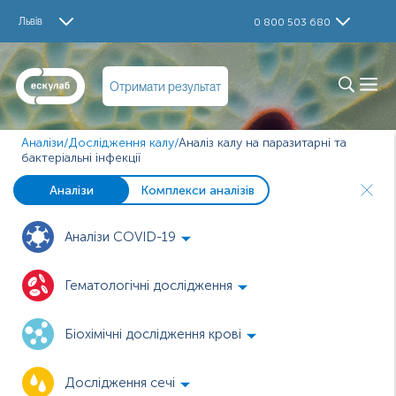
Львів
0 800 503 680
Отримати результат
Аналізи
/
Дослідження калу
/
Аналіз калу на паразитарні та
бактеріальні інфекції
Аналізи
Комплекси аналізів
Аналізи COVID-19
Гематологічні дослідження
Біохімічні дослідження крові
Дослідження сечі