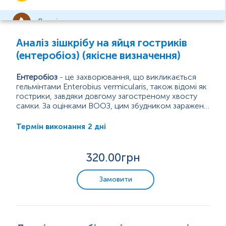
Дослідження калу
Аналіз зішкрібу на яйця гостриків
Загальний аналіз калу/копрограма
(ентеробіоз) (якісне визначення)
Аналіз калу на паразитарні та
бактеріальні інфекції
Ентеробіоз
- це захворювання, що викликається
гельмінтами Enterobius vermicularis, також відомі як
Аналіз калу на приховану кров,
гострики, завдяки довгому загостреному хвосту
кальпротектин
самки. За оцінками ВООЗ, цим збудником заражено
близько 350 млн осіб, в Україні ентеробіоз є
Гострики - гельмінти, білого кольору, що зазвичай
найпоширенішим з гельмінтозів.
розміщується в сліпій кишці. Самки мають розміри
2 дні
Термін виконання
Дослідження сперми
від 8 до 13 мм, а самці від 2 до 5 мм.
Дорослі самки гостриків уночі мігрують за межі
анального отвору,...
320
.00грн
Інфекційні захворювання
Замовити
Урогенітальні інфекції
Гормональні дослідження