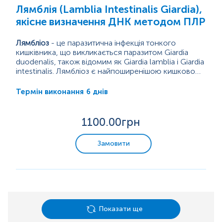
Лямблія (Lamblia Intestinalis Giardia),
якісне визначення ДНК методом ПЛР
Лямбліоз
- це паразитична інфекція тонкого
кишківника, що викликається паразитом Giardia
duodenalis, також відомим як Giardia lamblia і Giardia
intestinalis. Лямбліоз є найпоширенішою кишковою
паразитарною інфекцією в промислово розвинених
Паразит живе в кишківнику людини й багатьох видів
країнах.
тварин. При потраплянні з фекаліями у навколишнє
6 днів
Термін виконання
середовище, утворюється особлива форма -
циста, яка відрізняється високою стійкістю, що
дозволяє їм виживати в середовищі навіть...
1100
.00грн
Замовити
Показати ще