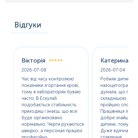
Відгуки
Вікторія
Катерина
2026-07-08
2026-07-04
оха
Час від часу контролюю
Робили дитині
е
показники згортання крові,
назоцитограму. 
олив
тому в лабораторіях буваю
думала, що про
часто. В Ескулаб
складнішою. Насп
подобається стабільність:
пройшло спокійно
сь
приходиш і знаєш, що все
Працівниця лабор
буде організовано
добре знайшла п
нормально. Черги рухаються
дитини, тому без с
ам
швидко, а персонал працює
Дуже вдячна за т
професійно.
ставлення.