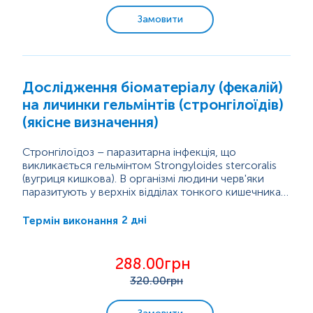
Замовити
Дослідження біоматеріалу (фекалій)
на личинки гельмінтів (стронгілоїдів)
(якісне визначення)
Стронгілоїдоз – паразитарна інфекція, що
викликається гельмінтом Strongyloides stercoralis
(вугриця кишкова). В організмі людини черв'яки
паразитують у верхніх відділах тонкого кишечника,
жовчних та панкреатичних протоках. Личинки
паразита заносяться через рот із забрудненими
2 дні
Термін виконання
овочами, фруктами та водою або проникають
через шкіру. При проникненні через відкриті ділянки
шкіри личинки зі струмом крові мігрують у легені,
288.00грн
звідки бронхами піднімаються вгору і ковтаються.
320
.00грн
У...