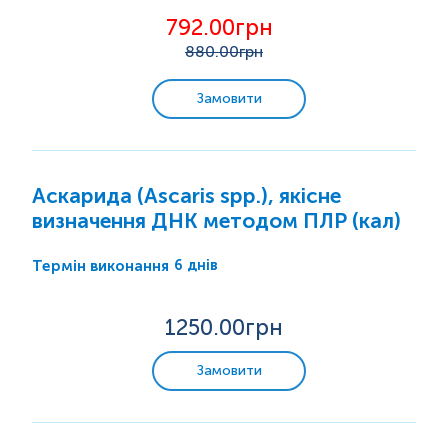
та не лікувати. Вплив антибіотиків є основним
фактором ризику інфекції C. difficile. Більшість
792.00грн
епідемій виникають в умовах стаціонару...
880
.00грн
Замовити
Аскарида (Ascaris spp.), якісне
визначення ДНК методом ПЛР (кал)
6 днів
Термін виконання
1250
.00грн
Замовити