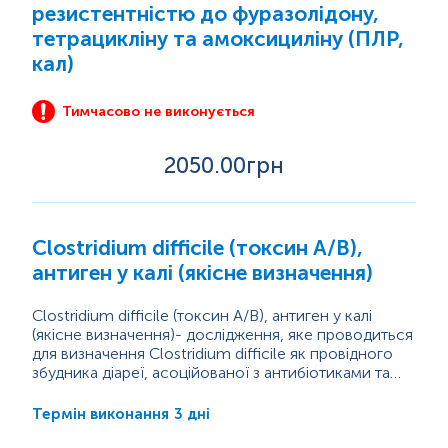
резистентністю до фуразолідону,
тетрацикліну та амоксициліну (ПЛР,
кал)
Тимчасово не виконується
2050
.00грн
Clostridium difficile (токсин A/B),
антиген у калі (якісне визначення)
Clostridium difficile (токсин A/B), антиген у калі
(якісне визначення)- дослідження, яке проводиться
для визначення Clostridium difficile як провідного
збудника діареї, асоційованої з антибіотиками та
псевдомембранозного коліту. Цей збудник здатний
викликати захворювання, які можуть бути важкими
3 дні
Термін виконання
або смертельними, якщо вчасно не діагностувати