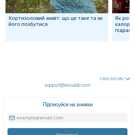
Кортизоловий живіт: що це таке та як
Як розр
його позбутися
калорій
підраху
0 800 503 680
support@esculab.com
Підписуйся на знижки
Підписатись