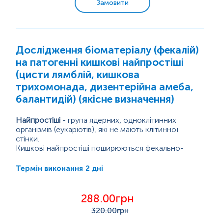
Замовити
Цитологічні дослідження
Гістологічні дослідження
Дослідження біоматеріалу (фекалій)
Мікроелементи та важкі метали
на патогенні кишкові найпростіші
(цисти лямблій, кишкова
трихомонада, дизентерійна амеба,
балантидій) (якісне визначення)
Найпростіші
- група ядерних, одноклітинних
організмів (еукаріотів), які не мають клітинної
стінки.
Кишкові найпростіші поширюються фекально-
оральним шляхом, при споживанні інфікованої їжі,
води або через забруднені руки. Інфікування
2 дні
Термін виконання
пов'язане з такими факторами, як фекальне
забруднення грунту й харчових продуктів,
Найбільш поширеними...
недостатній доступ до чистої питної води,
288.00грн
відсутність санітарії навколишнього середовища й
320
.00грн
несприятливі соціально-економічні умови.