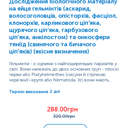
Дослідження біологічного матеріалу
на яйця гельмінтів (аскарид,
Імунологічні дослідження
волосоголовців, опісторхів, фасціол,
клонорхів, карликового ціп’яка,
Алергологічні дослідження
щурячого ціп’яка, гарбузового
ціп’яка, анкілостом) та онкосфери
Маркери аутоімунних захворювань
теніїд (свинячого та бичачого
ціп’яків) (якісне визначення)
Пренатальна діагностика. Моніторинг вагітності.
Гельмінти - є одними з найпоширеніших паразитів у
світі. Вони належать до двох основних груп - плоскі
Онкомаркери
черви або Platyhelminthes (сисуни й стрічкові
черв'яки) і круглі або Nematoda. Усі вони мають
відносно великі розміри, деякі можуть сягати
Генетичні дослідження
більше 1 метра. Більшість паразитів під час свого
2 дні
Термін виконання
життєвого циклу проходять через різні форми
розвитку: яйце, циста (тимчасове перебування у
Бактеріологічні дослідження
захисній оболонці для виживання), зріла форма.
288.00грн
Яйця гельмінтів зазвичай стійкі до несприятливих...
320
.00грн
Мікробіологічна експрес-діагностика