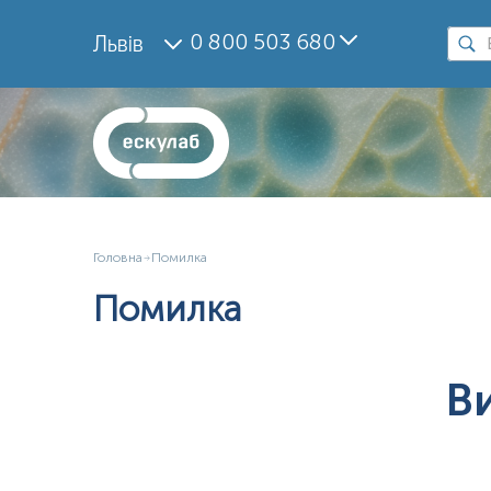
0 800 503 680
Львів
Головна
Помилка
Помилка
В