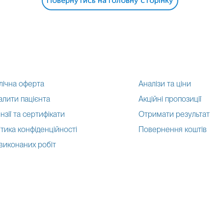
Повернутись на головну сторінку
лічна оферта
Аналізи та ціни
алити пацієнта
Акційні пропозиції
нзії та сертифікати
Отримати результат
тика конфіденційності
Повернення коштів
 виконаних робіт