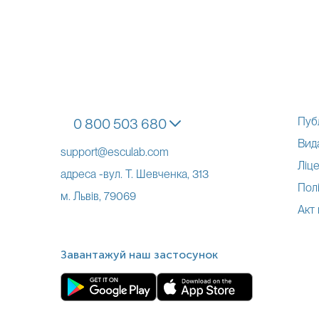
Пуб
0 800 503 680
Вид
support@esculab.com
Ліце
адреса -вул. Т. Шевченка, 313
Полі
м. Львів, 79069
Акт
Завантажуй наш застосунок