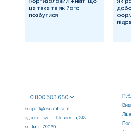
ю
Кортизоловий живіт: що
Як р
це таке та як його
добо
ня у
позбутися
форм
підр
Пуб
0 800 503 680
Вид
support@esculab.com
Ліце
адреса -вул. Т. Шевченка, 313
Полі
м. Львів, 79069