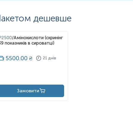
акетом дешевше
P2500
/
Амінокислоти (скринінг
39 показників в сироватці)
5500.00
₴
21 днів
Замовити