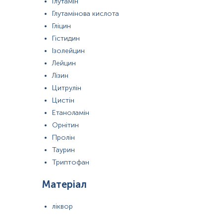
Глутамін
Глутамінова кислота
Гліцин
Гістидин
Ізолейцин
Лейцин
Лізин
Цитрулін
Цистін
Етаноламін
Орнітин
Пролін
Таурин
Триптофан
Матеріал
ліквор