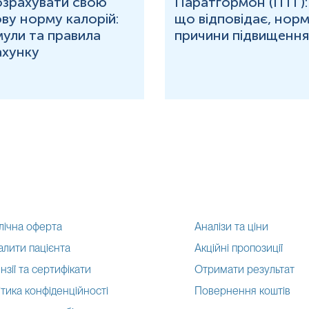
озрахувати свою
Паратгормон (ПТГ):
ву норму калорій:
що відповідає, норм
ули та правила
причини підвищення
ахунку
лічна оферта
Аналізи та ціни
алити пацієнта
Акційні пропозиції
нзії та сертифікати
Отримати результат
тика конфіденційності
Повернення коштів