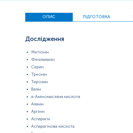
Пролін
Таурин
Триптофан
ОПИС
ПІДГОТОВКА
Матеріал
ліквор
Дослідження
Метіонін
*
Одиниці вимірювання, референтні значення та діапазон вимірюва
Фенілаланін
Серин
Треонін
Тирозин
Валін
α-Аміномасляна кислота
Аланін
Аргінін
Аспарагін
Аспарагінова кислота