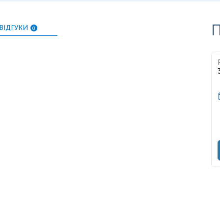
П
ВІДГУКИ
0
нь можуть змінюватися у відповідності до зміни тест-систем.