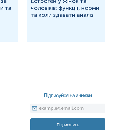
 за
Естроген у жінок та
Що 
и та
чоловіків: функції, норми
дор
та коли здавати аналіз
озн
Підписуйся на знижки
Підписатись