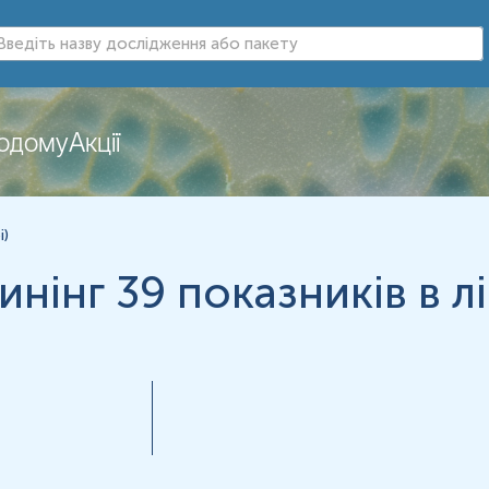
додому
Акції
і)
нінг 39 показників в лі