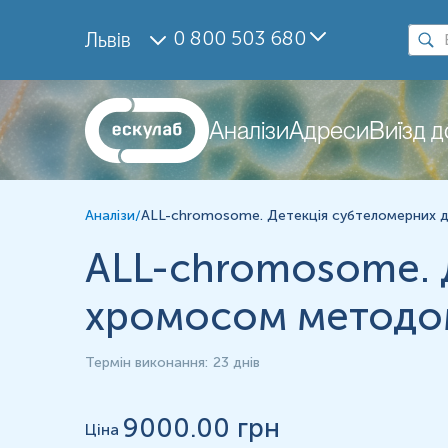
Дослідження
0 800 503 680
Львів
ALL-chromosome. Детекція субтеломерних ділянок ус
Матеріал
Парафінові блоки
Аналізи
Адреси
Виїзд 
Зміст:
Аналізи
/
ALL-chromosome. Детекція субтеломерних ді
Маркер
Показання до призначення
ALL-chromosome. Д
Загальна характеристика
хромосом методом
Діапазон вимірювань
Маркер
Термін виконання
:
23 днів
Маркер субтеломерних хромосомних дисбалансів як етіології ре
Показання до призначення
9000
.00 грн
Ціна
Дослідження абортивного матеріалу рекомендоване у таких клінічн