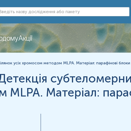
іх хромосом.
додому
Акції
лянок усіх хромосом методом MLPA. Матеріал: парафінові блоки
етекція субтеломерних
 MLPA. Матеріал: пара
продуктивних втрат
их ситуаціях :