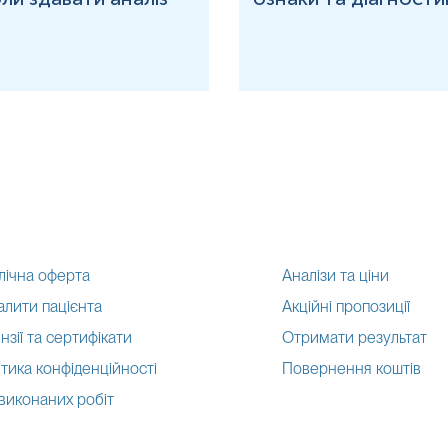
а
Локалізація
(hg18) у kb
01-001,137
02-000,252
03-000,345
04-000,505
05-000,368
06-000,338
07-000,926
лічна оферта
Аналізи та ціни
08-000,403
алити пацієнта
Акційні пропозиції
09-000,837
нзії та сертифікати
Отримати результат
10-000,477
тика конфіденційності
Повернення коштів
11-000,200
 виконаних робіт
12-000,170
13-019,245 (
Акроцентрична
хромосома
)