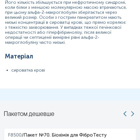
Його кількість збільшується при нефротичному синдромі,
Інтерферуючі чинники
коли білки з меншою молекулярною масою втрачаються,
при цьому альфа-2-макроглобулін зберігається через
Інтерпретація
великий розмір. Особи з гострим панкреатитом мають
низькі концентрації в сироватці крові, що прямо корелює
з тяжкістю захворювання. У випадках тяжкої печінкової
Маркер
недостатності або гіперфібринолізу, після великої
операції чи септицемії виміряні рівні альфа-2-
М
аркер
синтетичної функції печінки
.
макроглобуліну часто низькі.
Показання до призначення
Матеріал
Для діагностики та моніторингу захворювань печінки,
сироватка крові
зокрема цирозу, оскільки печінка є основним місцем
синтезу α2-
макроглобуліну
.
У випадках, коли необхідно оцінити функціональний
стан нирок, оскільки підвищення рівня α2-
макроглобуліну
у сечі може свідчити про
пошкодження
клубочкового
апарату.
Пакетом дешевше
Для оцінки стану пацієнтів з
нефротичним
синдромом,
при якому спостерігається значна втрата білка.
У складі комплексних діагностичних панелей для
F8500
/
Пакет №70. Біохімія для ФіброТесту
оцінки фіброзу печінки, таких як панель
FibroTest
.