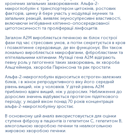
хронічних запальних захворюваннях. Альфа-2-
В, алкогольною хворобою печінки та неалкогольною
макроглобулін є транспортером цитокінів, ростових
жировою хворобою печінки.
факторів, цинку й бере участь у модуляції імунних та
запальних реакцій, виявляє імуносупресивні властивості,
Його кількість збільшується при нефротичному
включаючи інгібування клітинно-опосередкованої
синдромі, коли білки з меншою молекулярною масою
цитотоксичності та проліферації лімфоцитів.
втрачаються, при цьому альфа-2-макроглобулін
зберігається через великий розмір. Особи з гострим
Загалом A2M виробляється печінкою як білок гострої
панкреатитом мають низькі концентрації в сироватці
фази під час стресових умов, а потім секретується в кров
і позаклітинне середовище, де він функціонує. Він також
крові, що прямо корелює з тяжкістю захворювання. У
локально виробляється макрофагами, фібробластами та
випадках тяжкої печінкової недостатності або
епітеліальними клітинами. Мутації гена A2M відіграють
гіперфібринолізу, після великої операції чи септицемії
певну роль у патогенезі таких захворювань, як хвороба
виміряні рівні альфа-2-макроглобуліну часто низькі.
Альцгеймера, хвороба Паркінсона та рак простати.
Матеріал
Альфа-2-макроглобулін відноситься естроген-залежних
білків, і в жінок репродуктивного віку його середній
сироватка крові
рівень вищий, ніж у чоловіків. У дітей рівень А2М
приблизно вдвічі вищий, ніж у дорослих. Наближення до
дорослих значень відбувається протягом підліткового
періоду; у людей віком понад 70 років концентрація
Зміст:
альфа-2-макроглобуліну зростає.
В основному цей аналіз використовується для оцінки
ступеня фіброзу в пацієнтів із гепатитом С, гепатитом В,
Маркер
алкогольною хворобою печінки та неалкогольною
Показання до призначення
жировою хворобою печінки.
Загальна характеристика