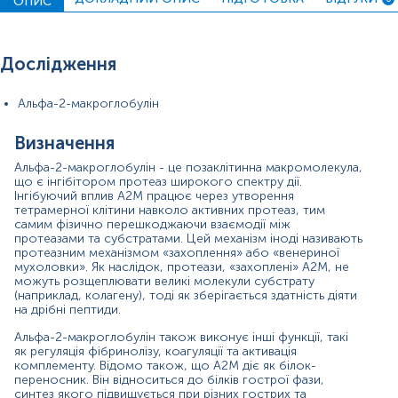
ОПИС
факторів, цинку й бере участь у модуляції імунних та
запальних реакцій, виявляє імуносупресивні
властивості, включаючи інгібування клітинно-
опосередкованої цитотоксичності та проліферації
Дослідження
лімфоцитів.
Загалом A2M виробляється печінкою як білок гострої
Альфа-2-макроглобулін
фази під час стресових умов, а потім секретується в
кров і позаклітинне середовище, де він функціонує. Він
Визначення
також локально виробляється макрофагами,
фібробластами та епітеліальними клітинами. Мутації
Альфа-2-макроглобулін - це позаклітинна макромолекула,
гена A2M відіграють певну роль у патогенезі таких
що є інгібітором протеаз широкого спектру дії.
захворювань, як хвороба Альцгеймера, хвороба
Інгібуючий вплив A2M працює через утворення
Паркінсона та рак простати.
тетрамерної клітини навколо активних протеаз, тим
самим фізично перешкоджаючи взаємодії між
Альфа-2-макроглобулін відноситься естроген-
протеазами та субстратами. Цей механізм іноді називають
протеазним механізмом «захоплення» або «венериної
залежних білків, і в жінок репродуктивного віку його
мухоловки». Як наслідок, протеази, «захоплені» A2M, не
середній рівень вищий, ніж у чоловіків. У дітей рівень
можуть розщеплювати великі молекули субстрату
А2М приблизно вдвічі вищий, ніж у дорослих.
(наприклад, колагену), тоді як зберігається здатність діяти
Наближення до дорослих значень відбувається
на дрібні пептиди.
протягом підліткового періоду; у людей віком понад
70 років концентрація альфа-2-макроглобуліну
Альфа-2-макроглобулін також виконує інші функції, такі
зростає.
як регуляція фібринолізу, коагуляції та активація
комплементу. Відомо також, що A2M діє як білок-
В основному цей аналіз використовується для оцінки
переносник. Він відноситься до білків гострої фази,
синтез якого підвищується при різних гострих та
ступеня фіброзу в пацієнтів із гепатитом С, гепатитом