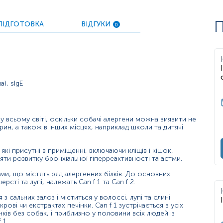
П
ускладнень для пацієнта;
ПІДГОТОВКА
ВІДГУКИ
0
, антигістамінних, гормональних та інших лікарських препараті
ід час цвітіння та в гострий період захворювання.
ерні алергени, коректно підібрати терапію та елімінаційні
), sIgE
а у всьому світі, оскільки собачі алергени можна виявити не
рин, а також в інших місцях, наприклад школи та дитячі
кі присутні в приміщенні, включаючи кліщів і кішок,
ияти розвитку бронхіальної гіперреактивності та астми.
ми, що містять ряд алергенних білків. До основних
сті та лупі, належать Can f 1 та Can f 2.
 з сальних залоз і міститься у волоссі, лупі та слині
рові чи екстрактах печінки. Can f 1 зустрічається в усіх
нків без собак, і приблизно у половини всіх людей із
 1.