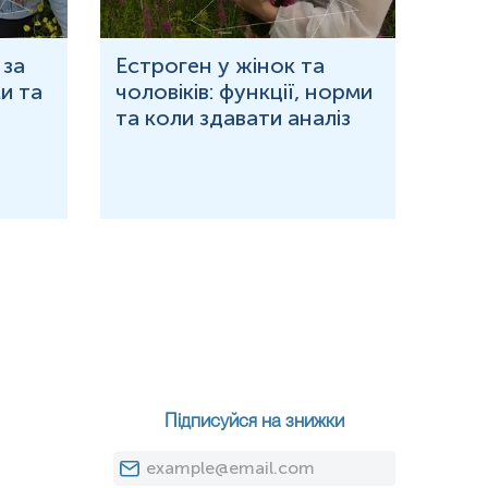
 за
Естроген у жінок та
Що 
и та
чоловіків: функції, норми
дор
та коли здавати аналіз
озн
ціаліст – медична сестра, лікар тощо.
Підписуйся на знижки