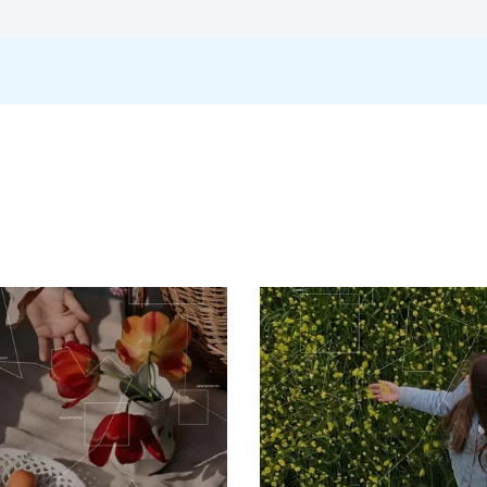
 уникнути алергії на них. Деякі дослідження показали, що діти, 
, які не мають собаки в цьому віці.
антитіла до Can f 2. Крім того, ліпокалін собаки Can f 1 і ліпокал
Підвищені
:
Сенсибілізація до головн
нь можуть змінюватися у відповідності до зміни тест-систем.
.
ації, прийом алкоголю, паління, прийом ліків, фізичні наванта