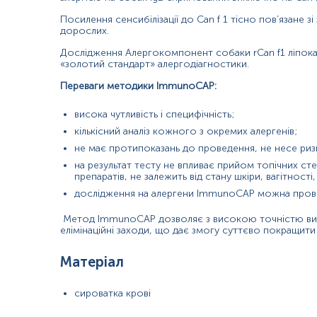
Синоніми
Посилення сенсибілізації до Can f 1 тісно пов’язане зі
Головний (мажорний) алергокомпонент собаки, ліпокалін
дорослих.
Дослідження Алергокомпонент собаки rCan f1 ліпока
Маркер
«золотий стандарт» алергодіагностики.
Маркер алергії на собаку
Переваги методики ІmmunoCAP:
Показання до призначення
висока чутливість і специфічність;
кількісний аналіз кожного з окремих алергенів;
Для діагностики алергії на собак.
не має протипоказань до проведення, не несе ризи
При підозрі на сенсибілізацію собаки;
на результат тесту не впливає прийом топічних сте
препаратів, не залежить від стану шкіри, вагітності, 
При обстеженні дітей та дорослих з бронхіальною астмою, ал
захворювань;
дослідження на алергени ІmmunoCAP можна проводи
Якщо планується завести собаку в сім'ї, де є схильні до алергічн
Метод ІmmunoCAP дозволяє з високою точністю виділ
елімінаційні заходи, що дає змогу суттєво покращити 
Загальна характеристика
Матеріал
Алергія на домашніх тварин – це алергічна реакція на білки, що міс
та нежить. Деякі люди також можуть відчувати ознаки астми, такі 
сироватка крові
Собаки (лат.
Canis familiaris
) – вид тварин, які були першими приру
популяції становить близько 700 мільйонів особин, кожна з яких вир
особливою проблемою, тому що вона дуже мала і її частинки можу