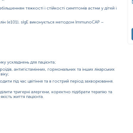
 збільшенням тяжкості і стійкості симптомів астми у дітей і
лін (e101), sIgE виконується методом ІmmunoCAP –
ку ускладнень для пацієнта;
роїдів, антигістамінних, гормональних та інших лікарських
віку;
ергічним ринітом/кон'юнктивітом, атопічним дерматитом, кропив
ти під час цвітіння та в гострий період захворювання.
их реакцій діти та дорослі.
ити тригерні алергени, коректно підібрати терапію та
якість життя пацієнта.
тяться в клітинах шкіри, слині або сечі тварини. Ознаки алергії на
як хрипи та утруднене дихання.
чені людиною, і на даний час є одними з найбільш популярних (поря
обляє алергени. Алергени собак містяться в клітинах шкіри тварин (л
ть залишатися в повітрі протягом тривалого періоду часу при на