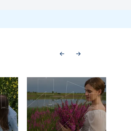
які живуть з собакою в перший рік життя, можуть мати кращу
ін кота Fel d 7 мають 62% ідентичності послідовностей, тому є
ого ("мажорного") алергокомпоненту собаки Can f 1
.
ження та обмежити фізичну активність. Якщо відмінити прийом