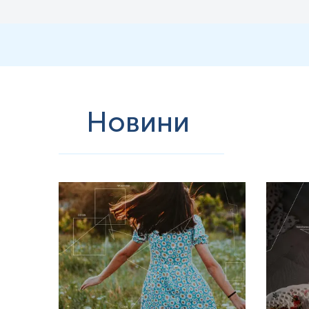
Знайомство з домашніми тваринами в ранньому віці може допомогти
стійкість до інфекцій верхніх дихальних шляхів у дитинстві, ніж діти
ПЕРЕХРЕСНА РЕАКТИВНІСТЬ
У пацієнтів, сенсибілізованих до Can f 1, також можуть виявлятись 
перехресна реактивність між цими білками виглядає ймовірною.
Інтерпретація
Новини
Знижені
:
Відсутність сенсибілізації до даного алергокомпоненту;
Тривале обмеження чи виключення контакту з алергеном;
Проведення медикаментозного лікування.
*
Одиниці вимірювання, референтні значення та діапазон вимірюва
Кров відбирається натщесерце (через 8-12 год після прийому їжі)
Напередодні рекомендовано виключити жирну їжу, стресові ситу