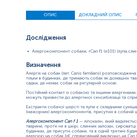
висока чутливість і специфічність;
кількісний аналіз кожного з окремих алергенів;
не має протипоказань до проведення, не несе ризику 
ОПИС
ДОКЛАДНИЙ ОПИС
на результат тесту не впливає прийом топічних стероїдів
дослідження на алергени ІmmunoCAP можна проводити п
Метод ІmmunoCAP дозволяє з високою точністю виділити триг
Дослідження
пацієнта.
Алергокомпонент собаки, rCan f1 (e101) (лупа,слина
Матеріал
сироватка крові
Визначення
Алергія на собак (лат. Canis familiaris) розповсюджен
тільки в будинках, де тримають собак як домашніх тва
Зміст:
садки, де немає собак на регулярній основі.
Постійний контакт із собакою та іншими алергенами, я
можуть призвести до алергічної сенсибілізації та спр
Синоніми
Маркер
Екстракти собачої шерсті та лупи є складними суміша
(мажорних) алергокомпонентів, присутніх в собачій шер
Показання до призначення
Загальна характеристика
Алергокомпонент Can f 1
— ліпокалін, який виділяється
тварини, проте не в шкірі, слинних залозах, сироватці к
Інтерпретація
будинках, де присутні собаки, та в одній третині буди
алергією на собак IgE спрямований виключно на Can f