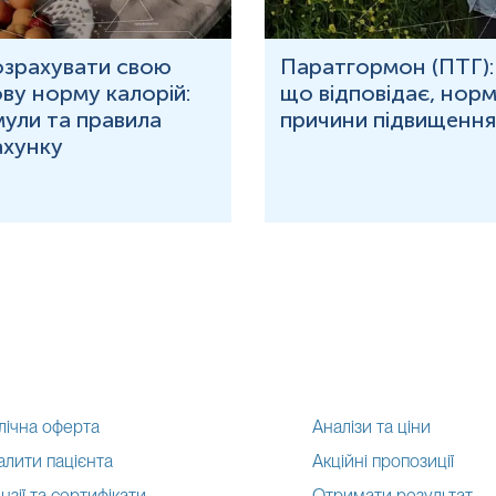
води.
озрахувати свою
Паратгормон (ПТГ):
ву норму калорій:
що відповідає, норм
ожливу паузу між годуваннями.
ули та правила
причини підвищення
ваною водою (порціями до 150-200 мл протягом 30 хв).
ахунку
дь-яких медичних діагностичних маніпуляцій.
для гарантування правильного результату відбір має провести спе
лічна оферта
Аналізи та ціни
алити пацієнта
Акційні пропозиції
нзії та сертифікати
Отримати результат