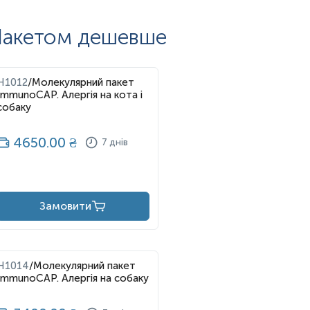
акетом дешевше
в, не залежить від стану шкіри, вагітності, віку;
 заходи, що дає змогу суттєво покращити якість життя
H1012
/
Молекулярний пакет
ImmunoCAP. Алергія на кота і
собаку
4650.00
₴
7 днів
Замовити
H1014
/
Молекулярний пакет
ImmunoCAP. Алергія на собаку