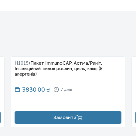
 зменшену линьку або компактну шерсть, проведені дослідження не
субстратів. Одним з основних (мажорних) алергокомпонентів собаки
ватці. Довжина вовни собаки не впливає на рівень продукції білка rCa
ншої назальної алергії . Вони включають:
H1015
/
Пакет ImmunoCAP. Астма/Риніт.
Інгаляційний: пилок рослин, цвіль, кліщі (8
алергенів)
3830.00
₴
7 днів
клад, їхня шкіра може лущитися там, де їх лиже собака. У інших і
шніх тварин можуть мати особливо серйозні симптоми.
Замовити
ктором розвитку дитячої астми. Крім того, ймовірність ремісії дит
 джерелом алергену може спричинити не лише негайні симптоми, а