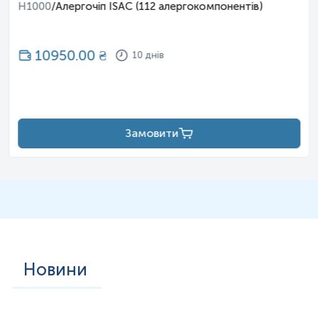
H1000
/
Алергочіп ISAC (112 алергокомпонентів)
10950.00
₴
10 днів
Замовити
Новини