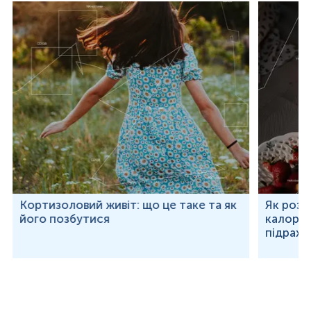
Кортизоловий живіт: що це таке та як
Як розр
його позбутися
калорій
підраху