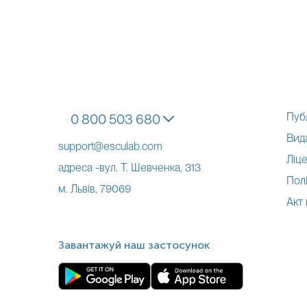
Пуб
0 800 503 680
Вид
support@esculab.com
Ліце
адреса -вул. Т. Шевченка, 313
Полі
м. Львів, 79069
Акт
Завантажуй наш застосунок