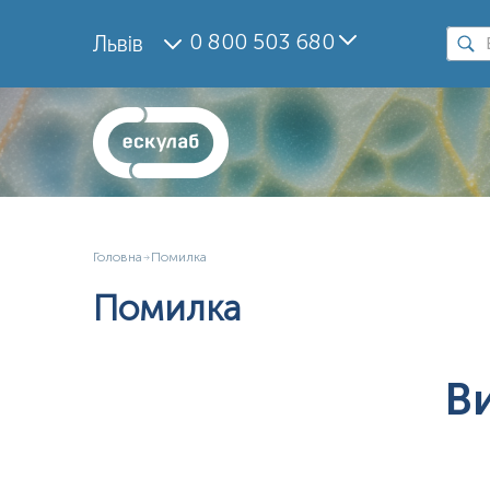
0 800 503 680
Львів
Головна
Помилка
Помилка
В