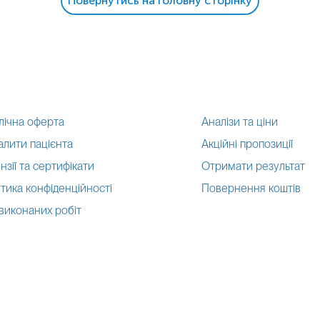
Повернутись на головну сторінку
лічна оферта
Аналізи та ціни
алити пацієнта
Акційні пропозиції
нзії та сертифікати
Отримати результат
тика конфіденційності
Повернення коштів
 виконаних робіт