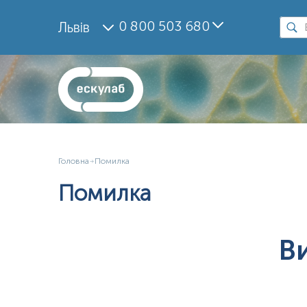
0 800 503 680
Львів
Головна
Помилка
Помилка
В