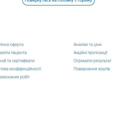
Повернутись на головну сторінку
лічна оферта
Аналізи та ціни
алити пацієнта
Акційні пропозиції
нзії та сертифікати
Отримати результат
тика конфіденційності
Повернення коштів
 виконаних робіт