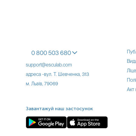
Пуб
0 800 503 680
Вид
support@esculab.com
Ліце
адреса -вул. Т. Шевченка, 313
Полі
м. Львів, 79069
Акт
Завантажуй наш застосунок