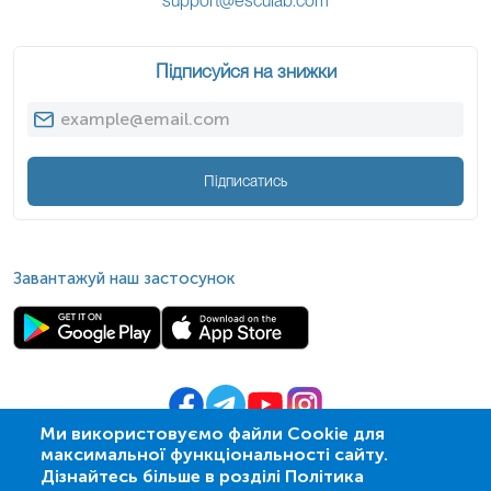
support@esculab.com
Підписуйся на знижки
Підписатись
Завантажуй наш застосунок
Ми використовуємо файли Cookie для
максимальної функціональності сайту.
© 2009-
2026
| ПСМЛ «Ескулаб»
Дізнайтесь більше в розділі Політика
IT партнер MZ-group