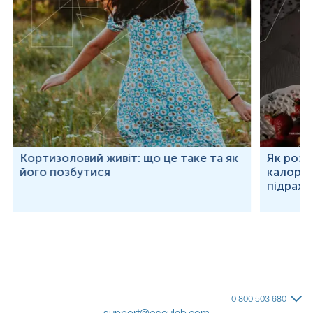
Кортизоловий живіт: що це таке та як
Як розр
його позбутися
калорій
підраху
0 800 503 680