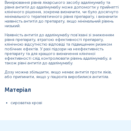
Вимірювання рівнів лікарського засобу адалімумабу та
рівня антитіл до адалімумабу може допомогти у прийнятті
клінічного рішення, зокрема визначити, чи було досягнуто
Вранці натщесерце або через 8 години після
мінімального терапевтичного рівня препарату, і визначити
останнього прийому їжі, можна пити чисту
наявність антитіл до препарату, якщо мінімальний рівень
негазовану воду.
низький.
Наявність антитіл до адалімумабу пов’язані зі зниженням
Не курити за 30 хвилин до відбору крові.
рівня препарату, втратою ефективності препарату,
клінічною відсутністю відповіді та підвищеним ризиком
Застереження!
Самостійно проводити відбір не
побічних ефектів. У разі підозри на неефективність
препарату та для кращого визначення клінічної
рекомендується, для гарантування правильного
ефективності слід контролювати рівень адалімумабу, а
результату відбір має провести спеціаліст –
також рівні антитіл до адалімумабу.
лікар, медсестра тощо.
Дозу можна збільшити, якщо немає антитіл проти ліків,
або припинити, якщо у пацієнта виробилися антитіла.
Відбір біоматеріалу проводиться на пунктах забору Львівської
області за наступними адресами:
Матеріал
м. Львів - усі відділення;
м. Винники, вул. Івасюка, 1Б;
сироватка крові
с. Малехів, вул. Київська, 25;
м. Дрогобич, вул. Лесі Українки, 134;