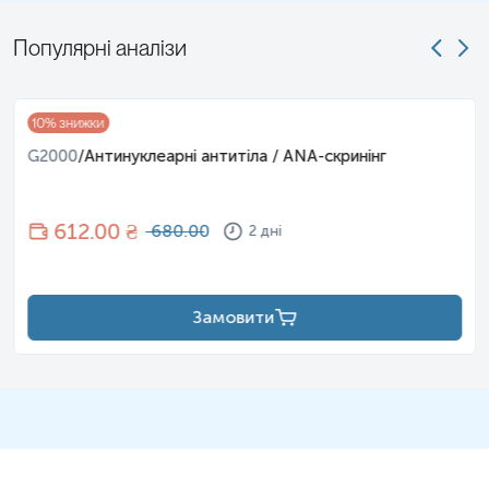
м. Пустомити, вул. Грушевського, 46;
м. Стрий, вул. Обаля, 2;
Популярні аналізи
м. Стрий, вул. Хмельницького, 30;
м. Жидачів, вул. Шашкевича, 16;
10
% знижки
м. Новий Розділ, вул. Довженка, 6;
G2000
/
Антинуклеарні антитіла / ANA-скринінг
м. Миколаїв, вул. В. Великого, 4;
м. Броди, вул. І. Франка, 1;
612
.00 ₴
680.00
2 дні
м. Буськ, вул. Львівська, 40А;
м. Мостиська, вул. Грушевського, 16Б;
Замовити
м. Самбір, вул. Шевченка, 5;
м. Старий Самбір, вул. Галицького, 86А;
м. Сокаль, вул. Я. Мудрого, 26;
м. Сокаль, вул. Святих Петра і Павла, 5;
м. Шептицький, вул. Івасюка, 3;