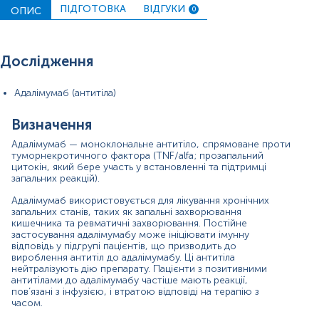
мінімального терапевтичного рівня препарату, і визначити
ПІДГОТОВКА
ВІДГУКИ
ОПИС
0
наявність антитіл до препарату, якщо мінімальний рівень
низький.
Наявність антитіл до адалімумабу пов’язані зі зниженням
Дослідження
рівня препарату, втратою ефективності препарату,
клінічною відсутністю відповіді та підвищеним ризиком
побічних ефектів. У разі підозри на неефективність
Адалімумаб (антитіла)
препарату та для кращого визначення клінічної
ефективності слід контролювати рівень адалімумабу, а
Визначення
також рівні антитіл до адалімумабу.
Адалімумаб — моноклональне антитіло, спрямоване проти
Дозу можна збільшити, якщо немає антитіл проти ліків,
туморнекротичного фактора (TNF/аlfa; прозапальний
або припинити, якщо у пацієнта виробилися антитіла.
цитокін, який бере участь у встановленні та підтримці
запальних реакцій).
Матеріал
Адалімумаб використовується для лікування хронічних
сироватка крові
запальних станів, таких як запальні захворювання
кишечника та ревматичні захворювання. Постійне
застосування адалімумабу може ініціювати імунну
відповідь у підгрупі пацієнтів, що призводить до
*
Одиниці вимірювання, референтні значення та діапазон
вироблення антитіл до адалімумабу. Ці антитіла
вимірювань можуть змінюватися у відповідності до зміни
нейтралізують дію препарату. Пацієнти з позитивними
тест-систем.
антитілами до адалімумабу частіше мають реакції,
пов’язані з інфузією, і втратою відповіді на терапію з
часом.