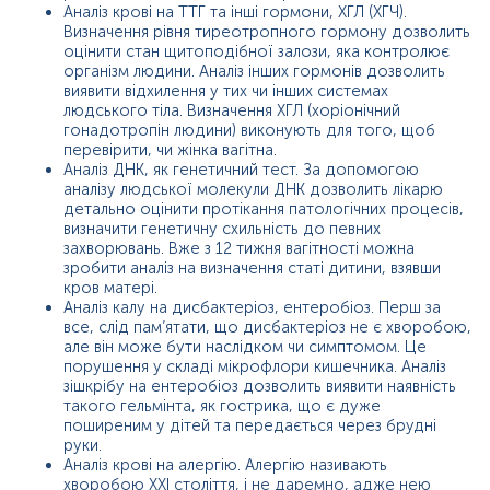
Аналіз крові на ТТГ та інші гормони, ХГЛ (ХГЧ).
Визначення рівня тиреотропного гормону дозволить
оцінити стан щитоподібної залози, яка контролює
організм людини. Аналіз інших гормонів дозволить
виявити відхилення у тих чи інших системах
людського тіла. Визначення ХГЛ (хоріонічний
гонадотропін людини) виконують для того, щоб
перевірити, чи жінка вагітна.
Аналіз ДНК, як генетичний тест. За допомогою
аналізу людської молекули ДНК дозволить лікарю
детально оцінити протікання патологічних процесів,
визначити генетичну схильність до певних
захворювань. Вже з 12 тижня вагітності можна
зробити аналіз на визначення статі дитини, взявши
кров матері.
Аналіз калу на дисбактеріоз, ентеробіоз. Перш за
все, слід пам’ятати, що дисбактеріоз не є хворобою,
але він може бути наслідком чи симптомом. Це
порушення у складі мікрофлори кишечника. Аналіз
зішкрібу на ентеробіоз дозволить виявити наявність
такого гельмінта, як гострика, що є дуже
поширеним у дітей та передається через брудні
руки.
Аналіз крові на алергію. Алергію називають
хворобою ХХІ століття, і не даремно, адже нею