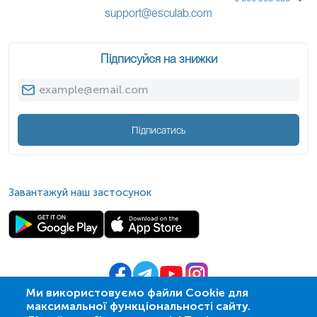
support@esculab.com
Підписуйся на знижки
Підписатись
Завантажуй наш застосунок
Ми використовуємо файли Cookie для
максимальної функціональності сайту.
© 2009-
2026
| ПСМЛ «Ескулаб»