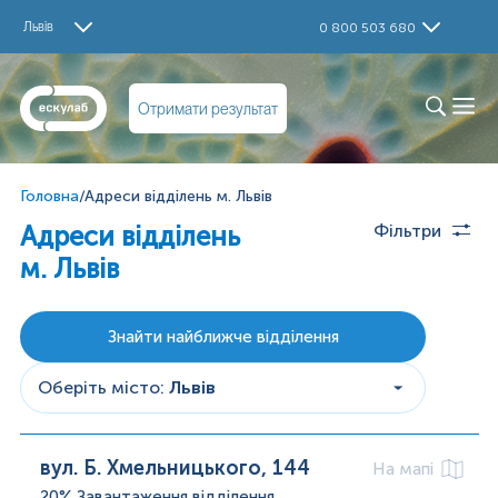
Львів
0 800 503 680
Отримати результат
Головна
/
Адреси відділень м. Львів
Адреси відділень
Фільтри
м. Львів
Знайти найближче відділення
Оберіть місто
:
Львів
вул. Б. Хмельницького, 144
На мапі
20%
Завантаження відділення