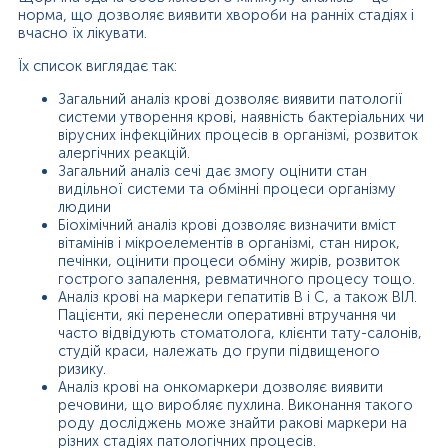
норма, що дозволяє виявити хвороби на ранніх стадіях і
вчасно їх лікувати.
Їх список виглядає так:
Загальний аналіз крові дозволяє виявити патології
системи утворення крові, наявність бактеріальних чи
вірусних інфекційних процесів в організмі, розвиток
алергічних реакцій.
Загальний аналіз сечі дає змогу оцінити стан
видільної системи та обмінні процеси організму
людини
Біохімічний аналіз крові дозволяє визначити вміст
вітамінів і мікроелементів в організмі, стан нирок,
печінки, оцінити процеси обміну жирів, розвиток
гострого запалення, ревматичного процесу тощо.
Аналіз крові на маркери гепатитів В і С, а також ВІЛ.
Пацієнти, які перенесли оперативні втручання чи
часто відвідують стоматолога, клієнти тату-салонів,
студій краси, належать до групи підвищеного
ризику.
Аналіз крові на онкомаркери дозволяє виявити
речовини, що виробляє пухлина. Виконання такого
роду досліджень може знайти ракові маркери на
різних стадіях патологічних процесів.