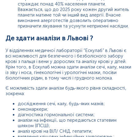
страждає понад 40% населення планети.
Вважається, що до 2025 року кожен другий житель
планети матиме той чи інший вид алергії. Вчасне
виконання алерготестів дозволить оперативно
призначити лікування та усунути неприємні наслідки.
Де здати аналізи в Львові ?
У відділеннях медичної лабораторії “Ескулаб” в Львові є
всі можливості для безпечного і безболісного забору
крові з пальця і вени у дорослих та аналізу крові у дітей.
Крім того, в Ескулаб можна здати аналізи сечі, калу, мазки
із зіву і носа, гінекологічні і урологічні мазки, посіви
біологічних рідин, в тому числі і грудного молока.
Є можливість здати аналізи будь-якого рівня складності,
зокрема:
дослідження сечі, калу, будь-яких мазків;
онкомаркери;
діагностика гормональної системи;
аналізи на інфекції, що передаються статевим
шляхом (ІПСШ);
аналіз крові на ВІЛ/ СНІД, гепатити;
виявлення кліщових інфекційних захворювань;