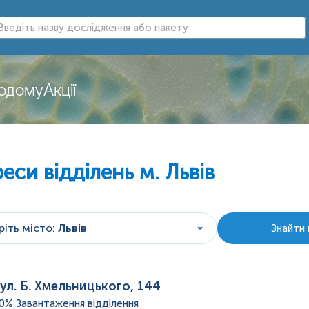
додому
Акції
еси відділень
м. Львів
іть місто
:
Львів
Знайти 
ул. Б. Хмельницького, 144
20%
Завантаження відділення