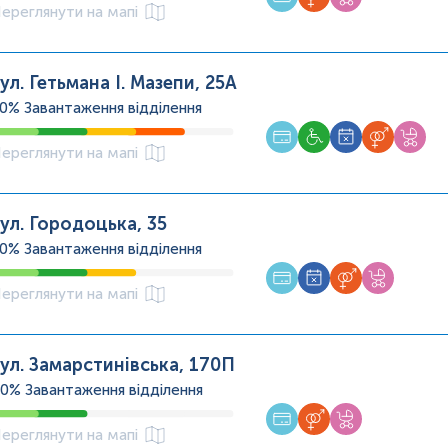
ереглянути на мапі
ул. Гетьмана І. Мазепи, 25А
80%
Завантаження відділення
ереглянути на мапі
ул. Городоцька, 35
60%
Завантаження відділення
ереглянути на мапі
ул. Замарстинівська, 170П
40%
Завантаження відділення
ереглянути на мапі