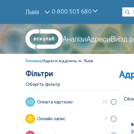
0 800 503 680
Львів
Аналізи
Адреси
Виїзд 
Головна
/
Адреси відділень м. Львів
Фільтри
Адр
Оберіть фільтр
Обер
Оплата карткою
33
Онлайн запис
3
в