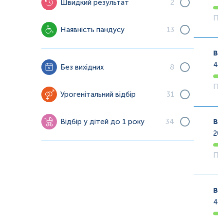
Швидкий результат
2
П
Наявність пандусу
13
в
Без вихідних
8
П
Урогенітальний відбір
31
в
Відбір у дітей до 1 року
34
П
в