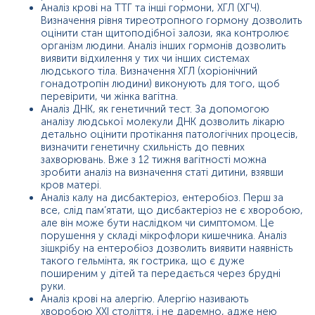
Аналіз крові на ТТГ та інші гормони, ХГЛ (ХГЧ).
Визначення рівня тиреотропного гормону дозволить
оцінити стан щитоподібної залози, яка контролює
організм людини. Аналіз інших гормонів дозволить
виявити відхилення у тих чи інших системах
людського тіла. Визначення ХГЛ (хоріонічний
гонадотропін людини) виконують для того, щоб
перевірити, чи жінка вагітна.
Аналіз ДНК, як генетичний тест. За допомогою
аналізу людської молекули ДНК дозволить лікарю
детально оцінити протікання патологічних процесів,
визначити генетичну схильність до певних
захворювань. Вже з 12 тижня вагітності можна
зробити аналіз на визначення статі дитини, взявши
кров матері.
Аналіз калу на дисбактеріоз, ентеробіоз. Перш за
все, слід пам’ятати, що дисбактеріоз не є хворобою,
але він може бути наслідком чи симптомом. Це
порушення у складі мікрофлори кишечника. Аналіз
зішкрібу на ентеробіоз дозволить виявити наявність
такого гельмінта, як гострика, що є дуже
поширеним у дітей та передається через брудні
руки.
Аналіз крові на алергію. Алергію називають
хворобою ХХІ століття, і не даремно, адже нею