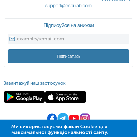
support@esculab.com
Підписуйся на знижки
Підписатись
Завантажуй наш застосунок
Ми використовуємо файли Cookie для
максимальної функціональності сайту.
© 2009-
2026
| ПСМЛ «Ескулаб»