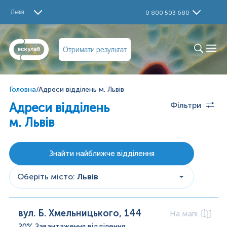
Львів
0 800 503 680
Отримати результат
Головна
/
Адреси відділень м. Львів
Адреси відділень
Фільтри
м. Львів
Знайти найближче відділення
Оберіть місто
:
Львів
вул. Б. Хмельницького, 144
На мапі
20%
Завантаження відділення