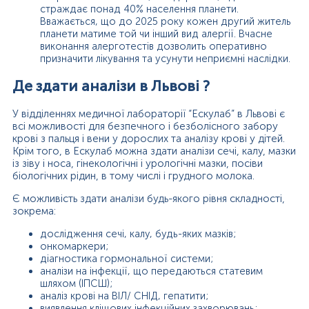
страждає понад 40% населення планети.
Вважається, що до 2025 року кожен другий житель
планети матиме той чи інший вид алергії. Вчасне
виконання алерготестів дозволить оперативно
призначити лікування та усунути неприємні наслідки.
Де здати аналізи в Львові ?
У відділеннях медичної лабораторії “Ескулаб” в Львові є
всі можливості для безпечного і безболісного забору
крові з пальця і вени у дорослих та аналізу крові у дітей.
Крім того, в Ескулаб можна здати аналізи сечі, калу, мазки
із зіву і носа, гінекологічні і урологічні мазки, посіви
біологічних рідин, в тому числі і грудного молока.
Є можливість здати аналізи будь-якого рівня складності,
зокрема:
дослідження сечі, калу, будь-яких мазків;
онкомаркери;
діагностика гормональної системи;
аналізи на інфекції, що передаються статевим
шляхом (ІПСШ);
аналіз крові на ВІЛ/ СНІД, гепатити;
виявлення кліщових інфекційних захворювань;