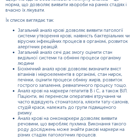
норма, що дозволяє виявити хвороби на ранніх стадіях і
вчасно їх лікувати.
Їх список виглядає так:
Загальний аналіз крові дозволяє виявити патології
системи утворення крові, наявність бактеріальних чи
вірусних інфекційних процесів в організмі, розвиток
алергічних реакцій.
Загальний аналіз сечі дає змогу оцінити стан
видільної системи та обмінні процеси організму
людини
Біохімічний аналіз крові дозволяє визначити вміст
вітамінів і мікроелементів в організмі, стан нирок,
печінки, оцінити процеси обміну жирів, розвиток
гострого запалення, ревматичного процесу тощо.
Аналіз крові на маркери гепатитів В і С, а також ВІЛ.
Пацієнти, які перенесли оперативні втручання чи
часто відвідують стоматолога, клієнти тату-салонів,
студій краси, належать до групи підвищеного
ризику.
Аналіз крові на онкомаркери дозволяє виявити
речовини, що виробляє пухлина. Виконання такого
роду досліджень може знайти ракові маркери на
різних стадіях патологічних процесів.