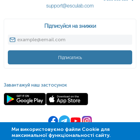
support@esculab.com
Підписуйся на знижки
Підписатись
Завантажуй наш застосунок
Ми використовуємо файли Cookie для
максимальної функціональності сайту.
© 2009-
2026
| ПСМЛ «Ескулаб»