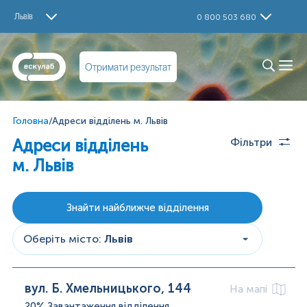
Львів
0 800 503 680
Отримати результат
Головна
/
Адреси відділень м. Львів
Адреси відділень
Фільтри
м. Львів
Знайти найближче відділення
Оберіть місто
:
Львів
вул. Б. Хмельницького, 144
На мапі
20%
Завантаження відділення