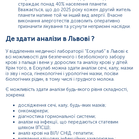
страждає понад 40% населення планети.
Вважається, що до 2025 року кожен другий житель
планети матиме той чи інший вид алергії. Вчасне
виконання алерготестів дозволить оперативно
призначити лікування та усунути неприємні наслідки.
Де здати аналізи в Львові ?
У відділеннях медичної лабораторії “Ескулаб” в Львові є
всі можливості для безпечного і безболісного забору
крові з пальця і вени у дорослих та аналізу крові у дітей.
Крім того, в Ескулаб можна здати аналізи сечі, калу, мазки
із зіву і носа, гінекологічні і урологічні мазки, посіви
біологічних рідин, в тому числі і грудного молока.
Є можливість здати аналізи будь-якого рівня складності,
зокрема:
дослідження сечі, калу, будь-яких мазків;
онкомаркери;
діагностика гормональної системи;
аналізи на інфекції, що передаються статевим
шляхом (ІПСШ);
аналіз крові на ВІЛ/ СНІД, гепатити;
виявлення кліщових інфекційних захворювань;