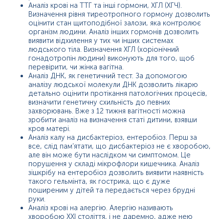
Аналіз крові на ТТГ та інші гормони, ХГЛ (ХГЧ).
Визначення рівня тиреотропного гормону дозволить
оцінити стан щитоподібної залози, яка контролює
організм людини. Аналіз інших гормонів дозволить
виявити відхилення у тих чи інших системах
людського тіла. Визначення ХГЛ (хоріонічний
гонадотропін людини) виконують для того, щоб
перевірити, чи жінка вагітна.
Аналіз ДНК, як генетичний тест. За допомогою
аналізу людської молекули ДНК дозволить лікарю
детально оцінити протікання патологічних процесів,
визначити генетичну схильність до певних
захворювань. Вже з 12 тижня вагітності можна
зробити аналіз на визначення статі дитини, взявши
кров матері.
Аналіз калу на дисбактеріоз, ентеробіоз. Перш за
все, слід пам’ятати, що дисбактеріоз не є хворобою,
але він може бути наслідком чи симптомом. Це
порушення у складі мікрофлори кишечника. Аналіз
зішкрібу на ентеробіоз дозволить виявити наявність
такого гельмінта, як гострика, що є дуже
поширеним у дітей та передається через брудні
руки.
Аналіз крові на алергію. Алергію називають
хворобою ХХІ століття, і не даремно, адже нею