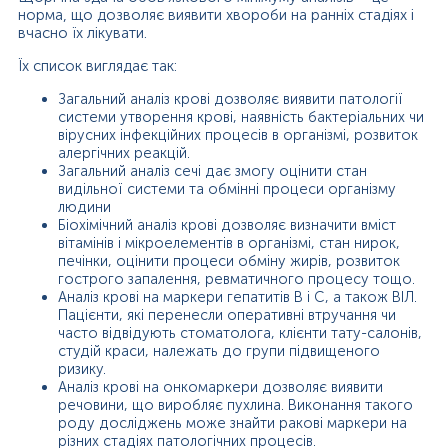
норма, що дозволяє виявити хвороби на ранніх стадіях і
вчасно їх лікувати.
Їх список виглядає так:
Загальний аналіз крові дозволяє виявити патології
системи утворення крові, наявність бактеріальних чи
вірусних інфекційних процесів в організмі, розвиток
алергічних реакцій.
Загальний аналіз сечі дає змогу оцінити стан
видільної системи та обмінні процеси організму
людини
Біохімічний аналіз крові дозволяє визначити вміст
вітамінів і мікроелементів в організмі, стан нирок,
печінки, оцінити процеси обміну жирів, розвиток
гострого запалення, ревматичного процесу тощо.
Аналіз крові на маркери гепатитів В і С, а також ВІЛ.
Пацієнти, які перенесли оперативні втручання чи
часто відвідують стоматолога, клієнти тату-салонів,
студій краси, належать до групи підвищеного
ризику.
Аналіз крові на онкомаркери дозволяє виявити
речовини, що виробляє пухлина. Виконання такого
роду досліджень може знайти ракові маркери на
різних стадіях патологічних процесів.