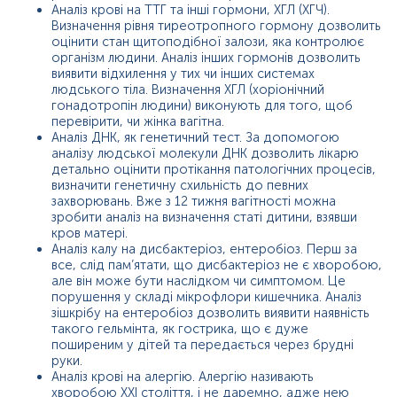
Аналіз крові на ТТГ та інші гормони, ХГЛ (ХГЧ).
Визначення рівня тиреотропного гормону дозволить
оцінити стан щитоподібної залози, яка контролює
організм людини. Аналіз інших гормонів дозволить
виявити відхилення у тих чи інших системах
людського тіла. Визначення ХГЛ (хоріонічний
гонадотропін людини) виконують для того, щоб
перевірити, чи жінка вагітна.
Аналіз ДНК, як генетичний тест. За допомогою
аналізу людської молекули ДНК дозволить лікарю
детально оцінити протікання патологічних процесів,
визначити генетичну схильність до певних
захворювань. Вже з 12 тижня вагітності можна
зробити аналіз на визначення статі дитини, взявши
кров матері.
Аналіз калу на дисбактеріоз, ентеробіоз. Перш за
все, слід пам’ятати, що дисбактеріоз не є хворобою,
але він може бути наслідком чи симптомом. Це
порушення у складі мікрофлори кишечника. Аналіз
зішкрібу на ентеробіоз дозволить виявити наявність
такого гельмінта, як гострика, що є дуже
поширеним у дітей та передається через брудні
руки.
Аналіз крові на алергію. Алергію називають
хворобою ХХІ століття, і не даремно, адже нею