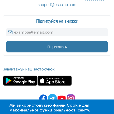
support@esculab.com
Підписуйся на знижки
Підписатись
Завантажуй наш застосунок
Ми використовуємо файли Cookie для
максимальної функціональності сайту.
© 2009-
2026
| ПСМЛ «Ескулаб»