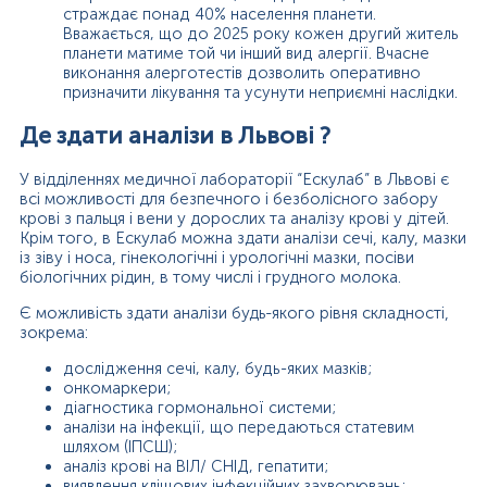
страждає понад 40% населення планети.
Вважається, що до 2025 року кожен другий житель
планети матиме той чи інший вид алергії. Вчасне
виконання алерготестів дозволить оперативно
призначити лікування та усунути неприємні наслідки.
Де здати аналізи в Львові ?
У відділеннях медичної лабораторії “Ескулаб” в Львові є
всі можливості для безпечного і безболісного забору
крові з пальця і вени у дорослих та аналізу крові у дітей.
Крім того, в Ескулаб можна здати аналізи сечі, калу, мазки
із зіву і носа, гінекологічні і урологічні мазки, посіви
біологічних рідин, в тому числі і грудного молока.
Є можливість здати аналізи будь-якого рівня складності,
зокрема:
дослідження сечі, калу, будь-яких мазків;
онкомаркери;
діагностика гормональної системи;
аналізи на інфекції, що передаються статевим
шляхом (ІПСШ);
аналіз крові на ВІЛ/ СНІД, гепатити;
виявлення кліщових інфекційних захворювань;