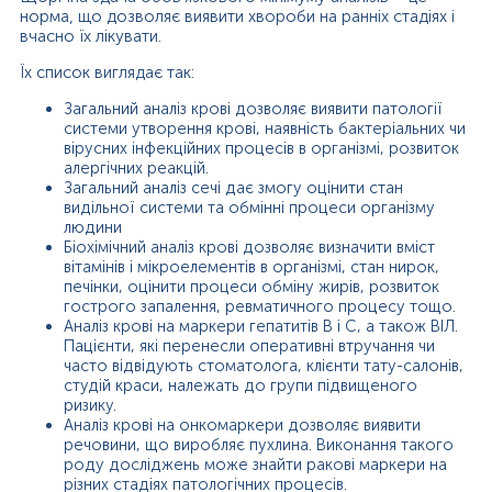
норма, що дозволяє виявити хвороби на ранніх стадіях і
вчасно їх лікувати.
Їх список виглядає так:
Загальний аналіз крові дозволяє виявити патології
системи утворення крові, наявність бактеріальних чи
вірусних інфекційних процесів в організмі, розвиток
алергічних реакцій.
Загальний аналіз сечі дає змогу оцінити стан
видільної системи та обмінні процеси організму
людини
Біохімічний аналіз крові дозволяє визначити вміст
вітамінів і мікроелементів в організмі, стан нирок,
печінки, оцінити процеси обміну жирів, розвиток
гострого запалення, ревматичного процесу тощо.
Аналіз крові на маркери гепатитів В і С, а також ВІЛ.
Пацієнти, які перенесли оперативні втручання чи
часто відвідують стоматолога, клієнти тату-салонів,
студій краси, належать до групи підвищеного
ризику.
Аналіз крові на онкомаркери дозволяє виявити
речовини, що виробляє пухлина. Виконання такого
роду досліджень може знайти ракові маркери на
різних стадіях патологічних процесів.