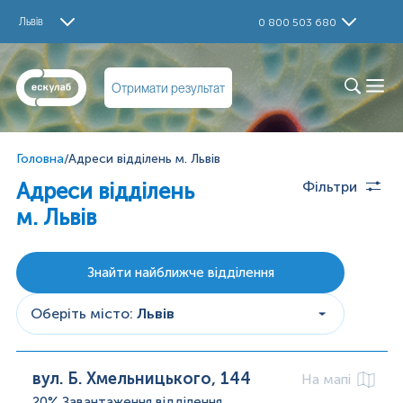
Львів
0 800 503 680
Отримати результат
Головна
/
Адреси відділень м. Львів
Адреси відділень
Фільтри
м. Львів
Знайти найближче відділення
Оберіть місто
:
Львів
вул. Б. Хмельницького, 144
На мапі
20%
Завантаження відділення