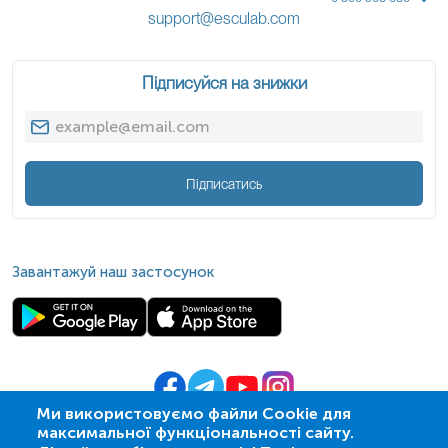
support@esculab.com
Підписуйся на знижки
Підписатись
Завантажуй наш застосунок
Ми використовуємо файли Cookie для
максимальної функціональності сайту.
© 2009-
2026
| ПСМЛ «Ескулаб»