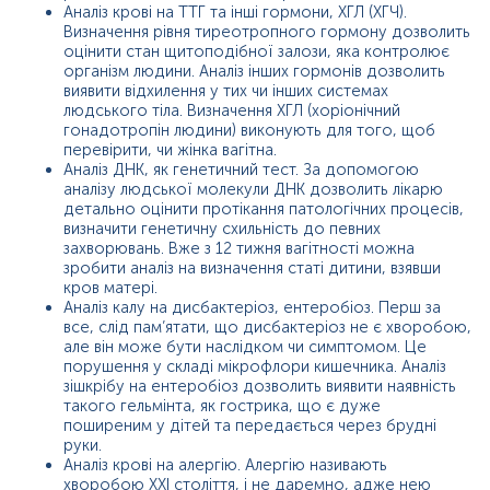
Аналіз крові на ТТГ та інші гормони, ХГЛ (ХГЧ).
Визначення рівня тиреотропного гормону дозволить
оцінити стан щитоподібної залози, яка контролює
організм людини. Аналіз інших гормонів дозволить
виявити відхилення у тих чи інших системах
людського тіла. Визначення ХГЛ (хоріонічний
гонадотропін людини) виконують для того, щоб
перевірити, чи жінка вагітна.
Аналіз ДНК, як генетичний тест. За допомогою
аналізу людської молекули ДНК дозволить лікарю
детально оцінити протікання патологічних процесів,
визначити генетичну схильність до певних
захворювань. Вже з 12 тижня вагітності можна
зробити аналіз на визначення статі дитини, взявши
кров матері.
Аналіз калу на дисбактеріоз, ентеробіоз. Перш за
все, слід пам’ятати, що дисбактеріоз не є хворобою,
але він може бути наслідком чи симптомом. Це
порушення у складі мікрофлори кишечника. Аналіз
зішкрібу на ентеробіоз дозволить виявити наявність
такого гельмінта, як гострика, що є дуже
поширеним у дітей та передається через брудні
руки.
Аналіз крові на алергію. Алергію називають
хворобою ХХІ століття, і не даремно, адже нею