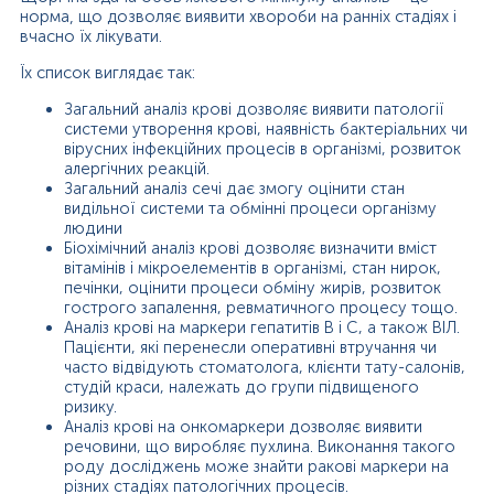
норма, що дозволяє виявити хвороби на ранніх стадіях і
вчасно їх лікувати.
Їх список виглядає так:
Загальний аналіз крові дозволяє виявити патології
системи утворення крові, наявність бактеріальних чи
вірусних інфекційних процесів в організмі, розвиток
алергічних реакцій.
Загальний аналіз сечі дає змогу оцінити стан
видільної системи та обмінні процеси організму
людини
Біохімічний аналіз крові дозволяє визначити вміст
вітамінів і мікроелементів в організмі, стан нирок,
печінки, оцінити процеси обміну жирів, розвиток
гострого запалення, ревматичного процесу тощо.
Аналіз крові на маркери гепатитів В і С, а також ВІЛ.
Пацієнти, які перенесли оперативні втручання чи
часто відвідують стоматолога, клієнти тату-салонів,
студій краси, належать до групи підвищеного
ризику.
Аналіз крові на онкомаркери дозволяє виявити
речовини, що виробляє пухлина. Виконання такого
роду досліджень може знайти ракові маркери на
різних стадіях патологічних процесів.