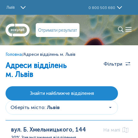
Львів
0 800 503 680
Отримати результат
Головна
/
Адреси відділень м. Львів
Адреси відділень
Фільтри
м. Львів
Знайти найближче відділення
Оберіть місто
:
Львів
вул. Б. Хмельницького, 144
На мапі
20%
Завантаження відділення