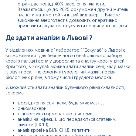
страждає понад 40% населення планети.
Вважається, що до 2025 року кожен другий житель
планети матиме той чи інший вид алергії. Вчасне
виконання алерготестів дозволить оперативно
призначити лікування та усунути неприємні наслідки.
Де здати аналізи в Львові ?
У відділеннях медичної лабораторії “Ескулаб” в Львові є
всі можливості для безпечного і безболісного забору
крові з пальця і вени у дорослих та аналізу крові у дітей.
Крім того, в Ескулаб можна здати аналізи сечі, калу, мазки
із зіву і носа, гінекологічні і урологічні мазки, посіви
біологічних рідин, в тому числі і грудного молока.
Є можливість здати аналізи будь-якого рівня складності,
зокрема:
дослідження сечі, калу, будь-яких мазків;
онкомаркери;
діагностика гормональної системи;
аналізи на інфекції, що передаються статевим
шляхом (ІПСШ);
аналіз крові на ВІЛ/ СНІД, гепатити;
виявлення кліщових інфекційних захворювань;