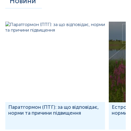
Новини
Паратгормон (ПТГ): за що відповідає,
Естроген
норми та причини підвищення
норми т