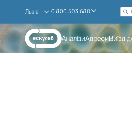
0 800 503 680
Львів
Аналізи
Адреси
Виїзд 