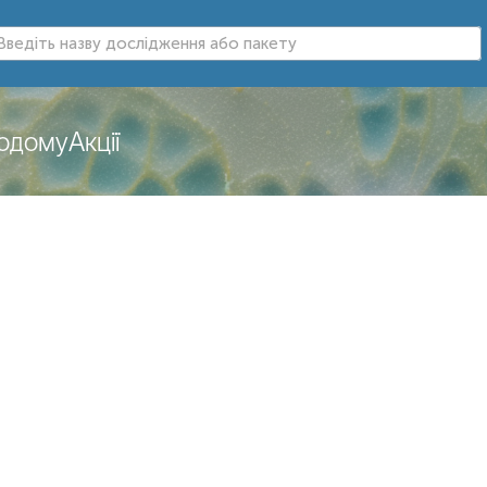
додому
Акції